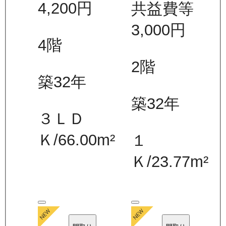
4,200
円
共益費等
3,000
円
4
階
2
階
築32年
築32年
３ＬＤ
Ｋ
/
66.00
m²
１
Ｋ
/
23.77
m²