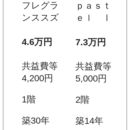
フレグラ
ｐａｓｔ
ンススズ
ｅｌ Ⅰ
4.6万
円
7.3万
円
共益費等
共益費等
4,200
円
5,000
円
1
階
2
階
築30年
築14年