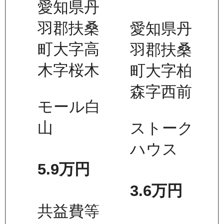
愛知県丹
羽郡扶桑
愛知県丹
町大字高
羽郡扶桑
木字桜木
町大字柏
森字西前
モール白
山
ストーク
ハウス
5.9万
円
3.6万
円
共益費等