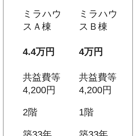
ミラハウ
ミラハウ
スＡ棟
スＢ棟
4.4万
円
4万
円
共益費等
共益費等
4,200
円
4,200
円
2
階
1
階
築33年
築33年