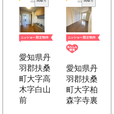
間取り
間取り
愛知県丹
羽郡扶桑
愛知県丹
町大字高
羽郡扶桑
木字白山
町大字柏
前
森字寺裏