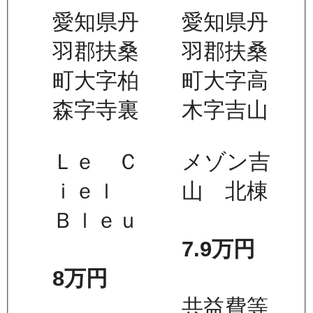
愛知県丹
愛知県丹
羽郡扶桑
羽郡扶桑
町大字柏
町大字高
森字寺裏
木字吉山
Ｌｅ Ｃ
メゾン吉
ｉｅｌ
山 北棟
Ｂｌｅｕ
7.9万
円
8万
円
共益費等