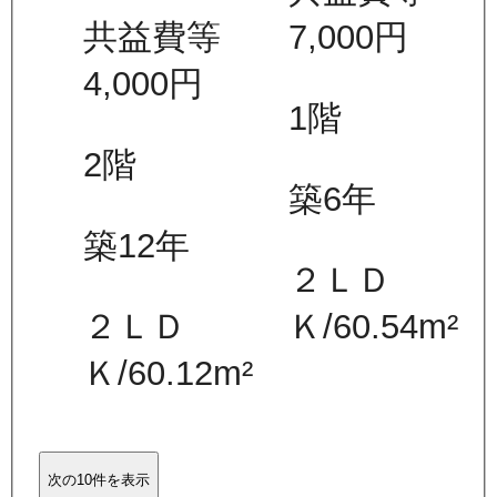
共益費等
7,000
円
4,000
円
1
階
2
階
築6年
築12年
２ＬＤ
２ＬＤ
Ｋ
/
60.54
m²
Ｋ
/
60.12
m²
次の10件を表示