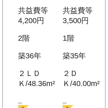
共益費等
共益費等
4,200
円
3,500
円
2
階
1
階
築36年
築35年
２ＬＤ
２Ｄ
Ｋ
/
48.36
m²
Ｋ
/
40.00
m²