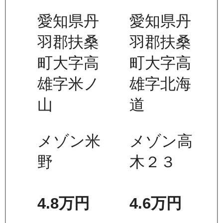
愛知県丹
愛知県丹
羽郡扶桑
羽郡扶桑
町大字高
町大字高
雄字米ノ
雄字北海
山
道
メゾン米
メゾン高
野
木２３
4.8万
円
4.6万
円