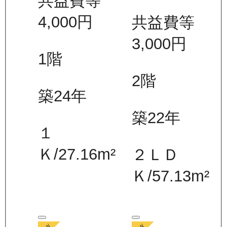
共益費等
4,000
円
共益費等
3,000
円
1
階
2
階
築24年
築22年
１
Ｋ
/
27.16
m²
２ＬＤ
Ｋ
/
57.13
m²