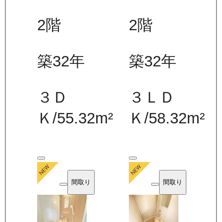
2
階
2
階
築32年
築32年
３Ｄ
３ＬＤ
Ｋ
/
55.32
m²
Ｋ
/
58.32
m²
間取り
間取り