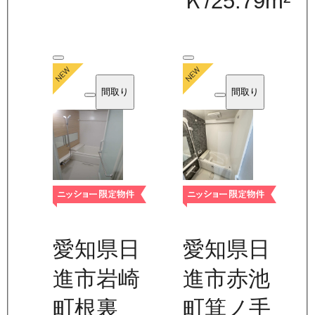
Ｋ
/
25.79
m²
間取り
間取り
愛知県日
愛知県日
進市岩崎
進市赤池
町根裏
町箕ノ手