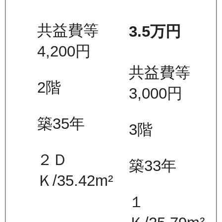
共益費等
3.5万
円
4,200
円
共益費等
2
階
3,000
円
築35年
3
階
２Ｄ
築33年
Ｋ
/
35.42
m²
１