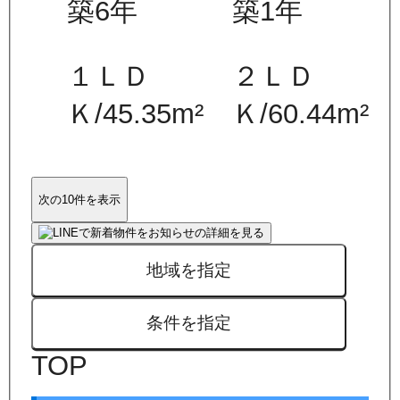
築6年
築1年
１ＬＤ
２ＬＤ
Ｋ
/
45.35
m²
Ｋ
/
60.44
m²
次の10件を表示
地域を指定
条件を指定
TOP