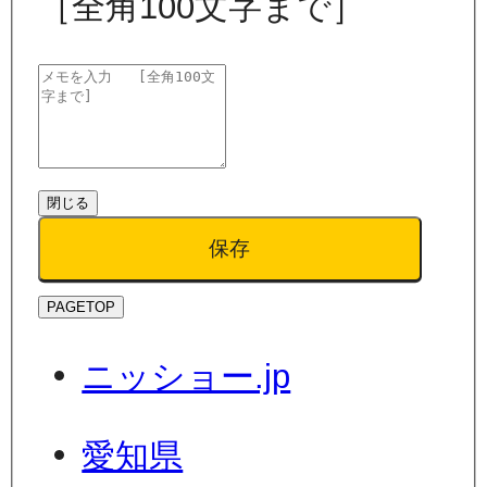
［全角100文字まで］
閉じる
保存
PAGETOP
ニッショー.jp
愛知県