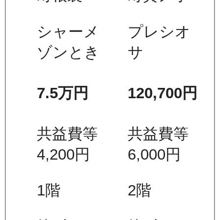
シャーメ
プレシオ
ゾンとき
サ
7.5万
円
120,700
円
共益費等
共益費等
4,200
円
6,000
円
1
階
2
階