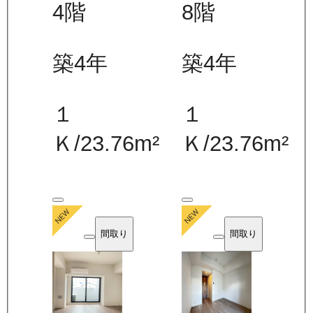
4
階
8
階
築4年
築4年
１
１
Ｋ
/
23.76
m²
Ｋ
/
23.76
m²
間取り
間取り