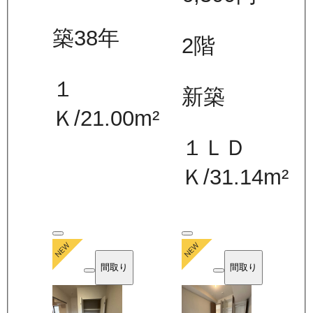
築38年
2
階
１
新築
Ｋ
/
21.00
m²
１ＬＤ
Ｋ
/
31.14
m²
間取り
間取り