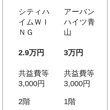
シティハ
アーバン
イムＷＩ
ハイツ青
ＮＧ
山
2.9万
円
3万
円
共益費等
共益費等
3,000
円
3,000
円
2
階
1
階