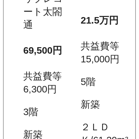
ート太閤
21.5万
円
通
共益費等
69,500
円
15,000
円
共益費等
5
階
6,300
円
新築
3
階
２ＬＤ
新築