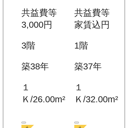
共益費等
共益費等
3,000
円
家賃込
円
3
階
1
階
築38年
築37年
１
１
Ｋ
/
26.00
m²
Ｋ
/
32.00
m²