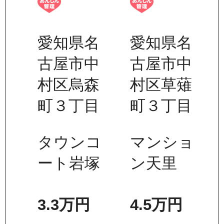
愛知県名
愛知県名
古屋市中
古屋市中
村区烏森
村区草薙
町３丁目
町３丁目
タウンコ
マンショ
ート岩塚
ン天里
3.3万
円
4.5万
円