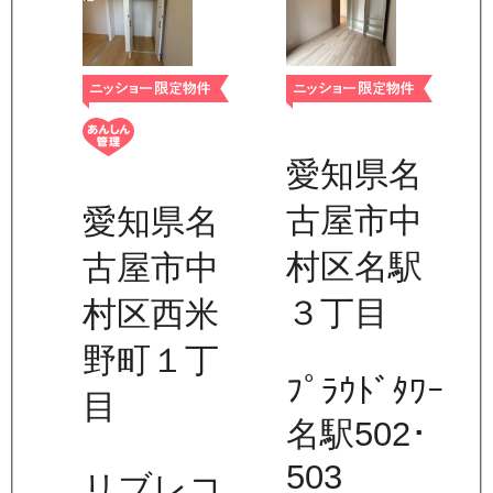
愛知県名
古屋市中
愛知県名
村区名駅
古屋市中
３丁目
村区西米
野町１丁
ﾌﾟﾗｳﾄﾞﾀﾜｰ
目
名駅502･
503
リブレコ