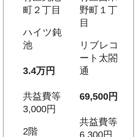
町２丁目
野町１丁
目
ハイツ鈍
池
リブレコ
ート太閤
3.4万
円
通
共益費等
69,500
円
3,000
円
共益費等
2
階
6,300
円