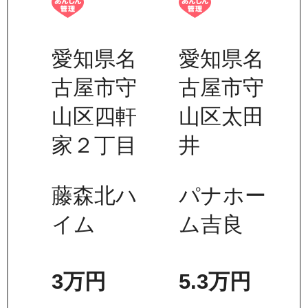
愛知県名
愛知県名
古屋市守
古屋市守
山区四軒
山区太田
家２丁目
井
藤森北ハ
パナホー
イム
ム吉良
3万
円
5.3万
円