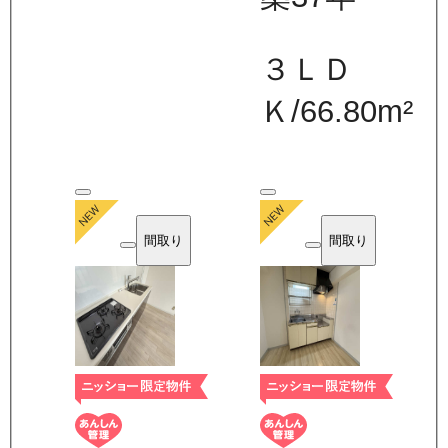
３ＬＤ
Ｋ
/
66.80
m²
間取り
間取り