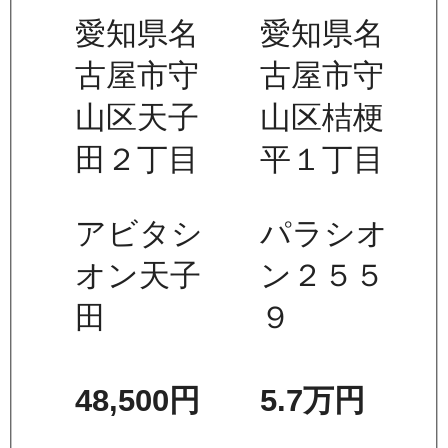
愛知県名
愛知県名
古屋市守
古屋市守
山区天子
山区桔梗
田２丁目
平１丁目
アビタシ
パラシオ
オン天子
ン２５５
田
９
48,500
円
5.7万
円