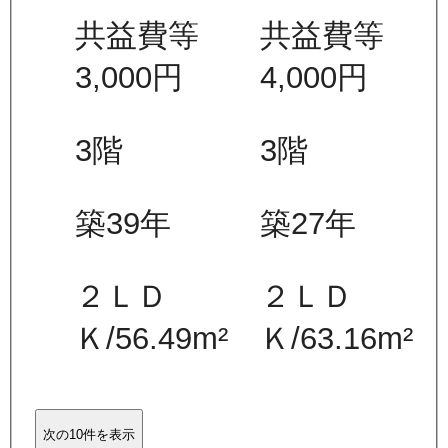
共益費等
共益費等
3,000
円
4,000
円
3
階
3
階
築39年
築27年
２ＬＤ
２ＬＤ
Ｋ
/
56.49
m²
Ｋ
/
63.16
m²
次の10件を表示