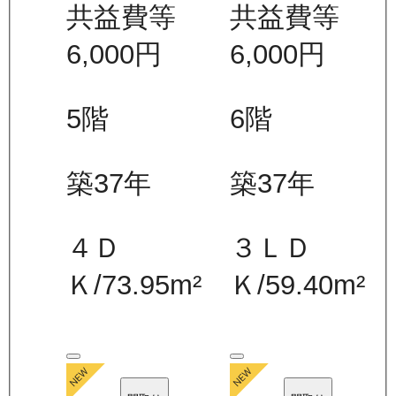
共益費等
共益費等
6,000
円
6,000
円
5
階
6
階
築37年
築37年
４Ｄ
３ＬＤ
Ｋ
/
73.95
m²
Ｋ
/
59.40
m²