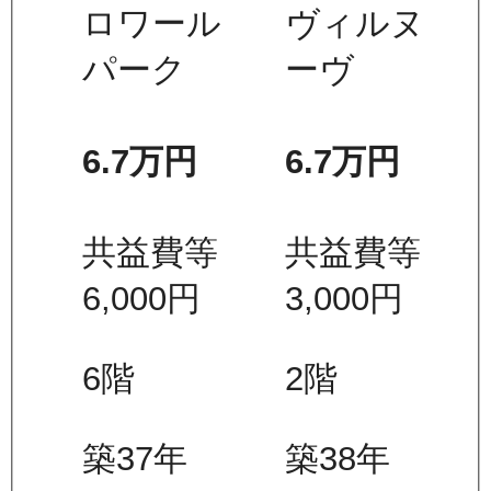
ロワール
ヴィルヌ
パーク
ーヴ
6.7万
円
6.7万
円
共益費等
共益費等
6,000
円
3,000
円
6
階
2
階
築37年
築38年