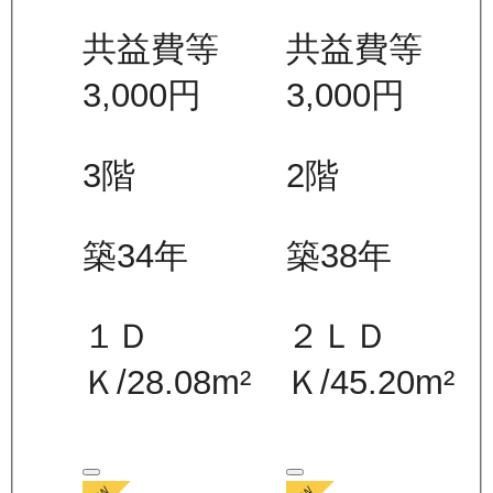
共益費等
共益費等
3,000
円
3,000
円
3
階
2
階
築34年
築38年
１Ｄ
２ＬＤ
Ｋ
/
28.08
m²
Ｋ
/
45.20
m²