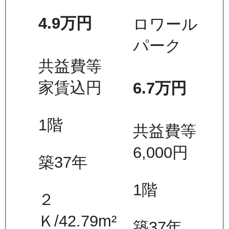
4.9万
円
ロワール
パーク
共益費等
家賃込
円
6.7万
円
1
階
共益費等
6,000
円
築37年
1
階
２
Ｋ
/
42.79
m²
築37年