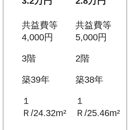
3.2万
円
2.8万
円
共益費等
共益費等
4,000
円
5,000
円
3
階
2
階
築39年
築38年
１
１
Ｒ
/
24.32
m²
Ｒ
/
25.46
m²