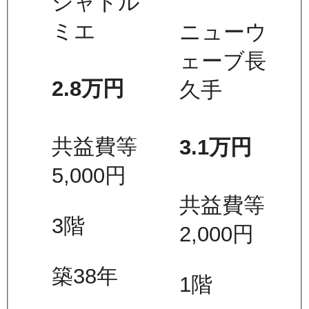
シャトル
ミエ
ニューウ
ェーブ長
2.8万
円
久手
共益費等
3.1万
円
5,000
円
共益費等
3
階
2,000
円
築38年
1
階