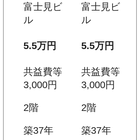
富士見ビ
富士見ビ
ル
ル
5.5万
円
5.5万
円
共益費等
共益費等
3,000
円
3,000
円
2
階
2
階
築37年
築37年