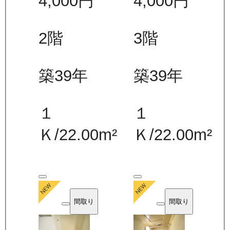
4,000
円
4,000
円
2
階
3
階
築39年
築39年
１
１
Ｋ
/
22.00
m²
Ｋ
/
22.00
m²
間取り
間取り