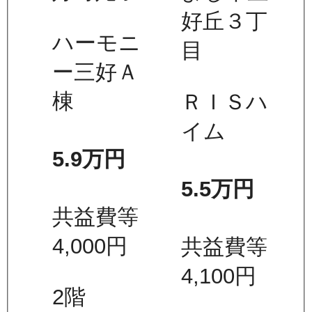
好丘３丁
ハーモニ
目
ー三好Ａ
棟
ＲＩＳハ
イム
5.9万
円
5.5万
円
共益費等
4,000
円
共益費等
4,100
円
2
階