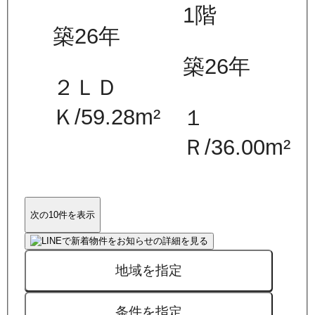
1
階
築26年
築26年
２ＬＤ
Ｋ
/
59.28
m²
１
Ｒ
/
36.00
m²
次の10件を表示
地域を指定
条件を指定