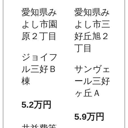
愛知県み
愛知県み
よし市園
よし市三
原２丁目
好丘旭２
丁目
ジョイフ
ル三好Ｂ
サンヴェ
棟
ール三好
ヶ丘Ａ
5.2万
円
5.9万
円