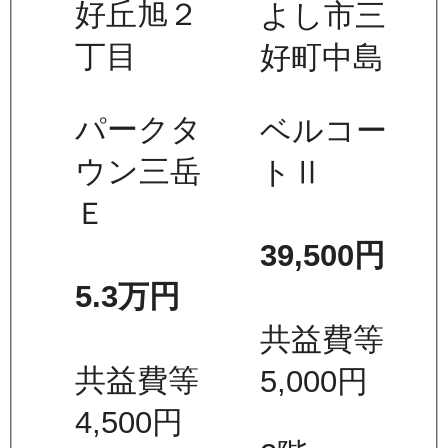
好丘旭２
よし市三
丁目
好町中島
パークタ
ベルコー
ウン三岳
トⅡ
Ｅ
39,500
円
5.3万
円
共益費等
共益費等
5,000
円
4,500
円