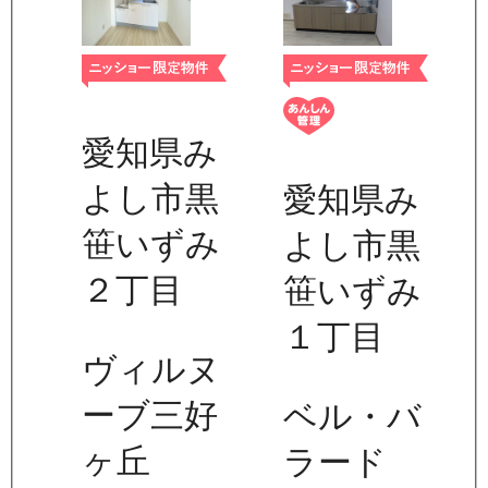
愛知県み
よし市黒
愛知県み
笹いずみ
よし市黒
２丁目
笹いずみ
１丁目
ヴィルヌ
ーブ三好
ベル・バ
ヶ丘
ラード