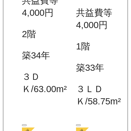
共益費等
4,000
円
共益費等
4,000
円
2
階
1
階
築34年
築33年
３Ｄ
Ｋ
/
63.00
m²
３ＬＤ
Ｋ
/
58.75
m²