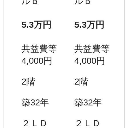
ルＢ
ルＢ
5.3万
円
5.3万
円
共益費等
共益費等
4,000
円
4,000
円
2
階
2
階
築32年
築32年
２ＬＤ
２ＬＤ