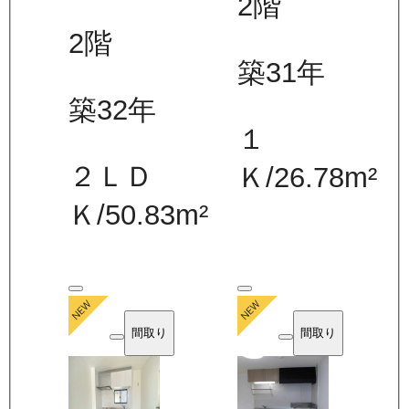
2
階
2
階
築31年
築32年
１
２ＬＤ
Ｋ
/
26.78
m²
Ｋ
/
50.83
m²
間取り
間取り