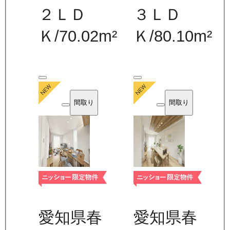
２ＬＤ
３ＬＤ
Ｋ
/
70.02
m²
Ｋ
/
80.10
m²
間取り
間取り
愛知県春
愛知県春