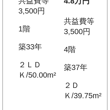
共益費等
4.8万
円
3,500
円
共益費等
1
階
3,500
円
築33年
4
階
２ＬＤ
築37年
Ｋ
/
50.00
m²
２Ｄ
Ｋ
/
39.75
m²