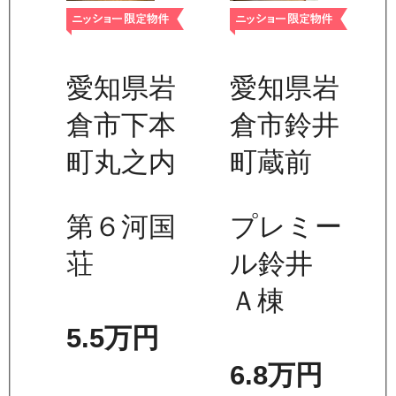
愛知県岩
愛知県岩
倉市下本
倉市鈴井
町丸之内
町蔵前
第６河国
プレミー
荘
ル鈴井
Ａ棟
5.5万
円
6.8万
円