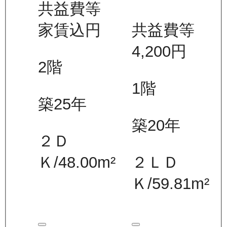
共益費等
家賃込
円
共益費等
4,200
円
2
階
1
階
築25年
築20年
２Ｄ
Ｋ
/
48.00
m²
２ＬＤ
Ｋ
/
59.81
m²