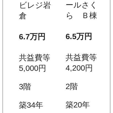
ールさく
ビレジ岩
ら Ｂ棟
倉
6.5万
円
6.7万
円
共益費等
共益費等
4,200
円
5,000
円
2
階
3
階
築20年
築34年