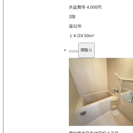
共益費等
4,000
円
2
階
築32年
１Ｋ
/
24.50
m²
間取り