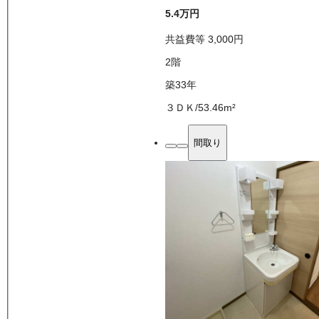
5.4万
円
共益費等
3,000
円
2
階
築33年
３ＤＫ
/
53.46
m²
間取り