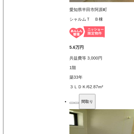
愛知県半田市阿原町
シャルムＴ Ｂ棟
5.6万
円
共益費等
3,000
円
1
階
築33年
３ＬＤＫ
/
62.87
m²
間取り