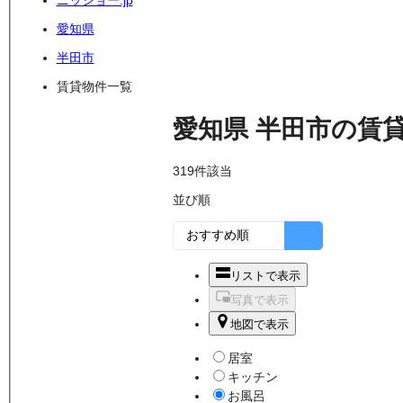
ニッショー.jp
愛知県
半田市
賃貸物件一覧
愛知県
半田市
の
賃
319
件該当
並び順
リストで表示
写真で表示
地図で表示
居室
キッチン
お風呂