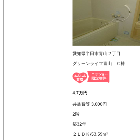
愛知県半田市青山２丁目
グリーンライフ青山 Ｃ棟
4.7万
円
共益費等
3,000
円
2
階
築32年
２ＬＤＫ
/
53.59
m²