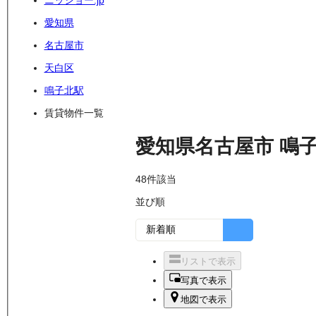
ニッショー.jp
愛知県
名古屋市
天白区
鳴子北駅
賃貸物件一覧
愛知県名古屋市
鳴
48
件該当
並び順
リストで表示
写真で表示
地図で表示