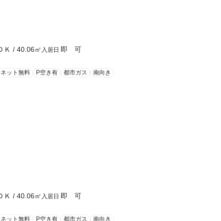
ＤＫ
/
40.06
㎡
即 可
入居日
ーネット無料
P空き有
都市ガス
南向き
ＤＫ
/
40.06
㎡
即 可
入居日
ーネット無料
P空き有
都市ガス
南向き