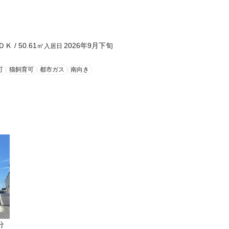
ＤＫ
/
50.61
㎡
2026年9月下旬
入居日
可
猫飼育可
都市ガス
南向き
分