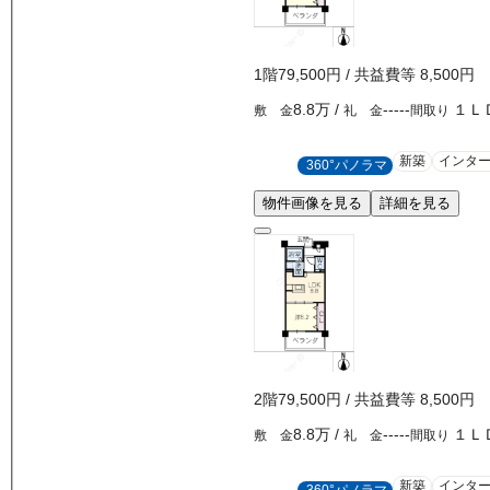
1
階
79,500
円
/ 共益費等
8,500円
8.8万
/
-----
１Ｌ
敷 金
礼 金
間取り
新築
インタ
360°パノラマ
物件画像を見る
詳細を見る
2
階
79,500
円
/ 共益費等
8,500円
8.8万
/
-----
１Ｌ
敷 金
礼 金
間取り
新築
インタ