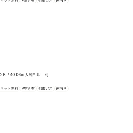
ーネット無料
P空き有
都市ガス
南向き
ＤＫ
/
40.06
㎡
即 可
入居日
ーネット無料
P空き有
都市ガス
南向き