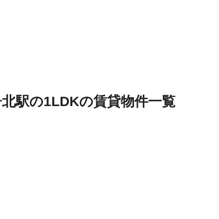
子北駅
の
1LDK
の
賃貸物件
一覧