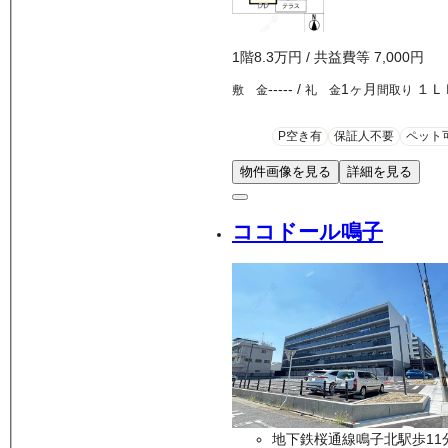
1
階
8.3万
円
/ 共益費等
7,000円
-----
/
1ヶ月
１Ｌ
敷 金
礼 金
間取り
P空き有
保証人不要
ペット
物件画像を見る
詳細を見る
ココドール鳴子
地下鉄桜通線鳴子北駅歩11