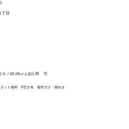
分
４丁目
ＤＫ
/
40.06
㎡
即 可
入居日
ーネット無料
P空き有
都市ガス
南向き