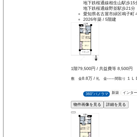
地下鉄桜通線相生山駅歩15
地下鉄桜通線野並駅歩21分
愛知県名古屋市緑区鳴子町
2026年築
/ 5階建
1
階
79,500
円
/ 共益費等
8,500円
8.8万
/
-----
１Ｌ
敷 金
礼 金
間取り
新築
インタ
360°パノラマ
物件画像を見る
詳細を見る