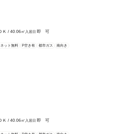
ＤＫ
/
40.06
㎡
即 可
入居日
ーネット無料
P空き有
都市ガス
南向き
ＤＫ
/
40.06
㎡
即 可
入居日