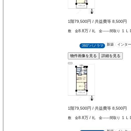
1
階
79,500
円
/ 共益費等
8,500円
8.8万
/
-----
１Ｌ
敷 金
礼 金
間取り
新築
インタ
360°パノラマ
物件画像を見る
詳細を見る
1
階
79,500
円
/ 共益費等
8,500円
8.8万
/
-----
１Ｌ
敷 金
礼 金
間取り