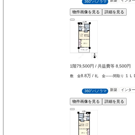
新築
インタ
360°パノラマ
物件画像を見る
詳細を見る
1
階
79,500
円
/ 共益費等
8,500円
8.8万
/
-----
１Ｌ
敷 金
礼 金
間取り
新築
インタ
360°パノラマ
物件画像を見る
詳細を見る