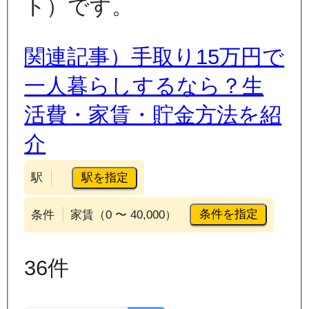
ト）です。
関連記事）手取り15万円で
一人暮らしするなら？生
活費・家賃・貯金方法を紹
介
駅を指定
駅
条件を指定
条件
家賃（0 〜 40,000）
36
件