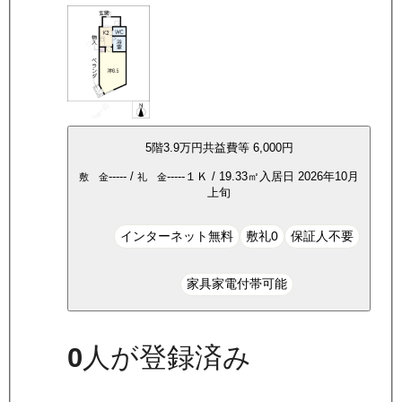
5
階
3.9万
円
共益費等
6,000円
-----
/
-----
１Ｋ
/
19.33
㎡
入居日
2026年10月
敷 金
礼 金
上旬
インターネット無料
敷礼0
保証人不要
家具家電付帯可能
0
人が登録済み