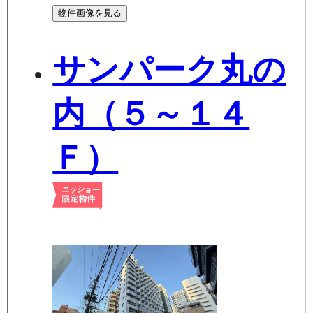
物件画像を見る
サンパーク丸の
内（５～１４
Ｆ）