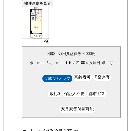
物件画像を見る
8
階
3.9万
円
共益費等
6,000円
-----
/
-----
１Ｋ
/
21.00
㎡
入居日
即 可
敷 金
礼 金
高齢者可
P空き有
360°パノラマ
敷礼0
保証人不要
都市ガス
家具家電付帯可能