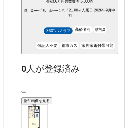
4
階
3.6万
円
共益費等
6,000円
-----
/
-----
１Ｋ
/
21.00
㎡
入居日
2026年9月中
敷 金
礼 金
旬
高齢者可
敷礼0
360°パノラマ
保証人不要
都市ガス
家具家電付帯可能
0
人が登録済み
物件画像を見る