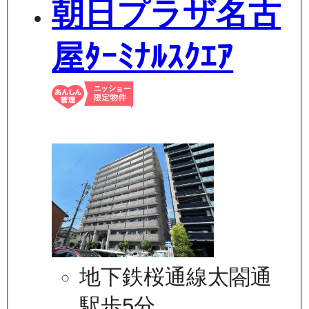
朝日プラザ名古
屋ﾀｰﾐﾅﾙｽｸｴｱ
地下鉄桜通線太閤通
駅歩5分