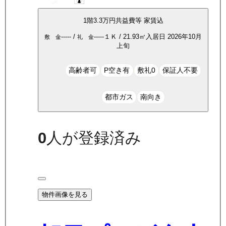
1
階
3.3万
円
共益費等
家賃込
-----
/
-----
１Ｋ
/
21.93
㎡
入居日
2026年10月
敷 金
礼 金
上旬
高齢者可
P空き有
敷礼0
保証人不要
都市ガス
南向き
0
人が登録済み
物件画像を見る