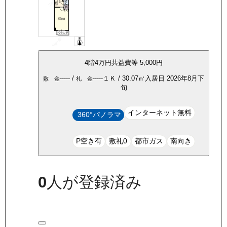
4
階
4万
円
共益費等
5,000円
-----
/
-----
１Ｋ
/
30.07
㎡
入居日
2026年8月下
敷 金
礼 金
旬
インターネット無料
360°パノラマ
P空き有
敷礼0
都市ガス
南向き
0
人が登録済み