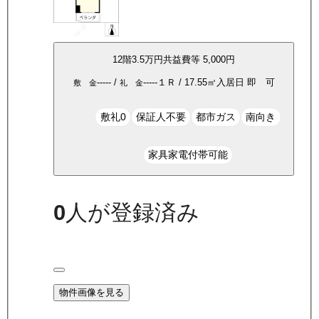
12
階
3.5万
円
共益費等
5,000円
-----
/
-----
１Ｒ
/
17.55
㎡
入居日
即 可
敷 金
礼 金
敷礼0
保証人不要
都市ガス
南向き
家具家電付帯可能
0
人が登録済み
物件画像を見る