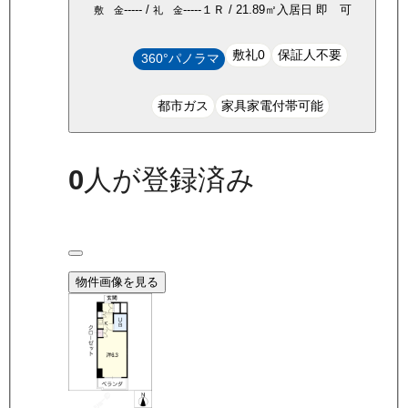
-----
/
-----
１Ｒ
/
21.89
㎡
入居日
即 可
敷 金
礼 金
敷礼0
保証人不要
360°パノラマ
都市ガス
家具家電付帯可能
0
人が登録済み
物件画像を見る