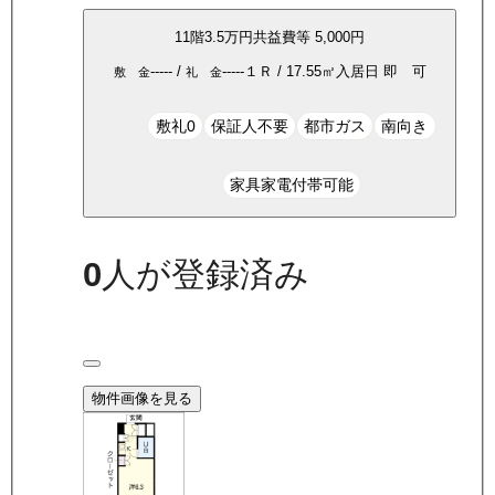
11
階
3.5万
円
共益費等
5,000円
-----
/
-----
１Ｒ
/
17.55
㎡
入居日
即 可
敷 金
礼 金
敷礼0
保証人不要
都市ガス
南向き
家具家電付帯可能
0
人が登録済み
物件画像を見る