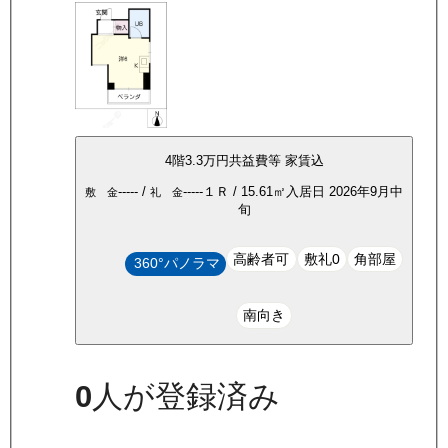
4
階
3.3万
円
共益費等
家賃込
-----
/
-----
１Ｒ
/
15.61
㎡
入居日
2026年9月中
敷 金
礼 金
旬
高齢者可
敷礼0
角部屋
360°パノラマ
南向き
0
人が登録済み