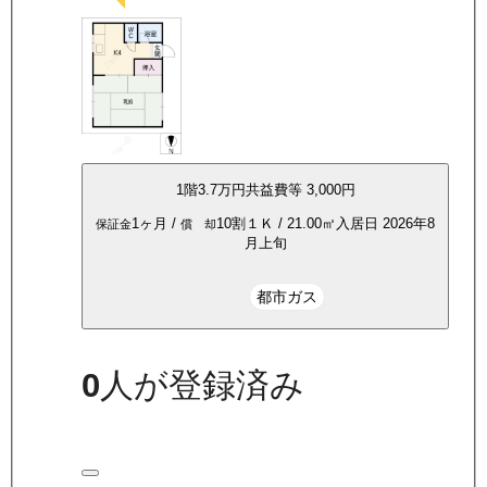
1
階
3.7万
円
共益費等
3,000円
1ヶ月
/
10割
１Ｋ
/
21.00
㎡
入居日
2026年8
保証金
償 却
月上旬
都市ガス
0
人が登録済み