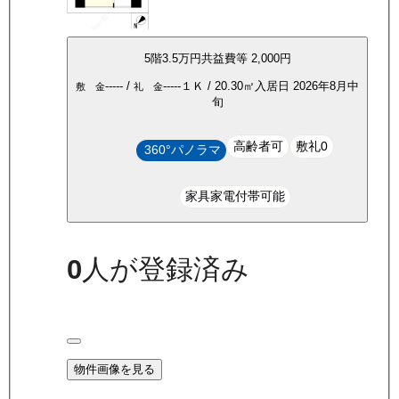
5
階
3.5万
円
共益費等
2,000円
-----
/
-----
１Ｋ
/
20.30
㎡
入居日
2026年8月中
敷 金
礼 金
旬
高齢者可
敷礼0
360°パノラマ
家具家電付帯可能
0
人が登録済み
物件画像を見る