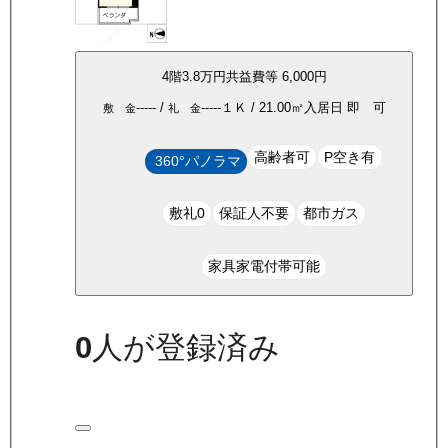
4
階
3.8万
円
共益費等
6,000円
-----
/
-----
１Ｋ
/
21.00
㎡
入居日
即 可
敷 金
礼 金
高齢者可
P空き有
360°パノラマ
敷礼0
保証人不要
都市ガス
家具家電付帯可能
0
人が登録済み