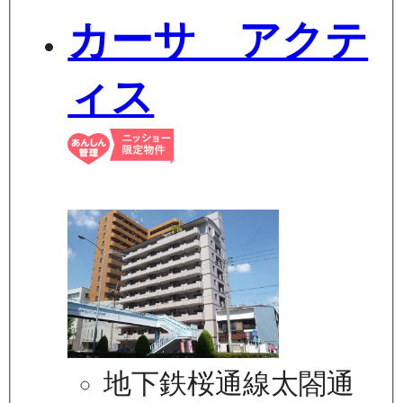
カーサ アクテ
ィス
地下鉄桜通線太閤通