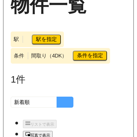
物件一覧
駅を指定
駅
条件を指定
条件
間取り（4DK）
1
件
リストで表示
写真で表示