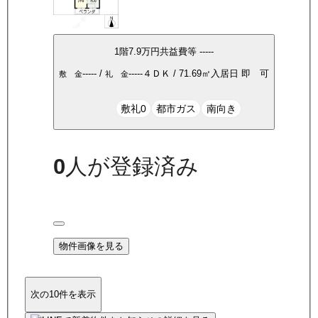
1
階
7.9万
円
共益費等
-----
-----
/
-----
４ＤＫ
/
71.69
㎡
入居日
即 可
敷 金
礼 金
敷礼0
都市ガス
南向き
0
人が登録済み
物件画像を見る
次の10件を表示