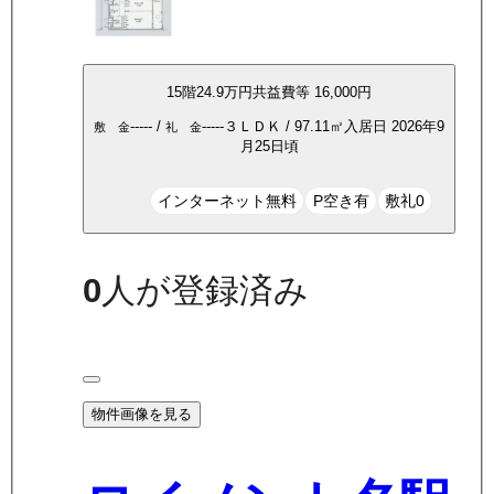
15
階
24.9万
円
共益費等
16,000円
-----
/
-----
３ＬＤＫ
/
97.11
㎡
入居日
2026年9
敷 金
礼 金
月25日頃
インターネット無料
P空き有
敷礼0
0
人が登録済み
物件画像を見る