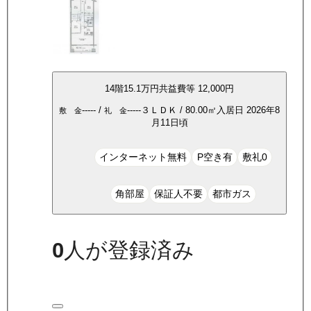
14
階
15.1万
円
共益費等
12,000円
-----
/
-----
３ＬＤＫ
/
80.00
㎡
入居日
2026年8
敷 金
礼 金
月11日頃
インターネット無料
P空き有
敷礼0
角部屋
保証人不要
都市ガス
0
人が登録済み