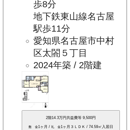
歩8分
地下鉄東山線名古屋
駅歩11分
愛知県名古屋市中村
区太閤５丁目
2024年築
/ 2階建
2
階
14.3万
円
共益費等
9,500円
1ヶ月
/
1ヶ月
３ＬＤＫ
/
74.59
㎡
入居日
敷 金
礼 金