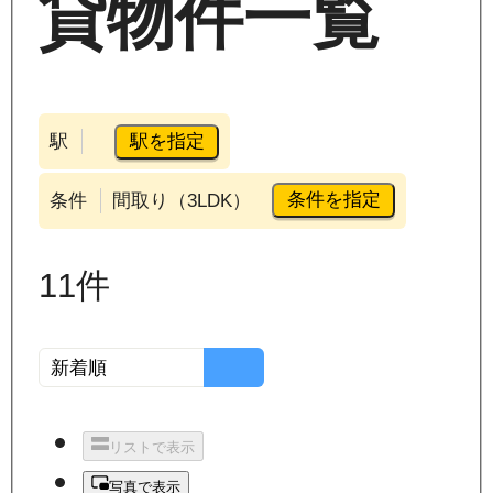
貸物件一覧
駅を指定
駅
条件を指定
条件
間取り（3LDK）
11
件
リストで表示
写真で表示