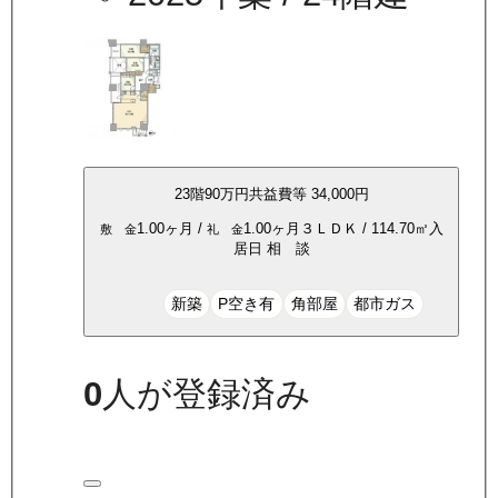
23
階
90万
円
共益費等
34,000円
1.00ヶ月
/
1.00ヶ月
３ＬＤＫ
/
114.70
㎡
入
敷 金
礼 金
居日
相 談
新築
P空き有
角部屋
都市ガス
0
人が登録済み