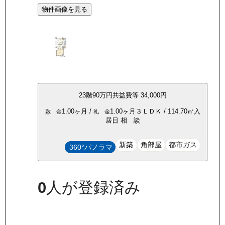
物件画像を見る
23
階
90万
円
共益費等
34,000円
1.00ヶ月
/
1.00ヶ月
３ＬＤＫ
/
114.70
㎡
入
敷 金
礼 金
居日
相 談
新築
角部屋
都市ガス
360°パノラマ
0
人が登録済み