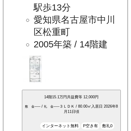
駅歩13分
愛知県名古屋市中川
区松重町
2005年築
/ 14階建
14
階
15.1万
円
共益費等
12,000円
-----
/
-----
３ＬＤＫ
/
80.00
㎡
入居日
2026年8
敷 金
礼 金
月11日頃
インターネット無料
P空き有
敷礼0