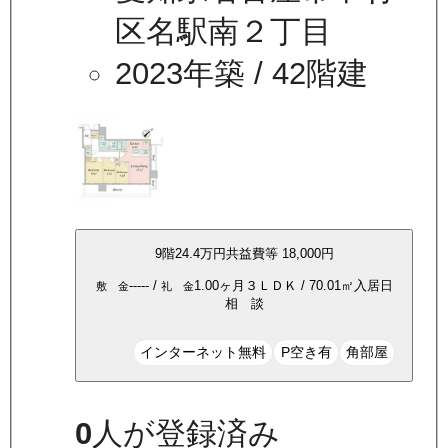
区名駅南２丁目
2023年築
/ 42階建
9
階
24.4万
円
共益費等
18,000円
-----
/
1.00ヶ月
３ＬＤＫ
/
70.01
㎡
入居日
敷 金
礼 金
相 談
インターネット無料
P空き有
角部屋
0
人が登録済み