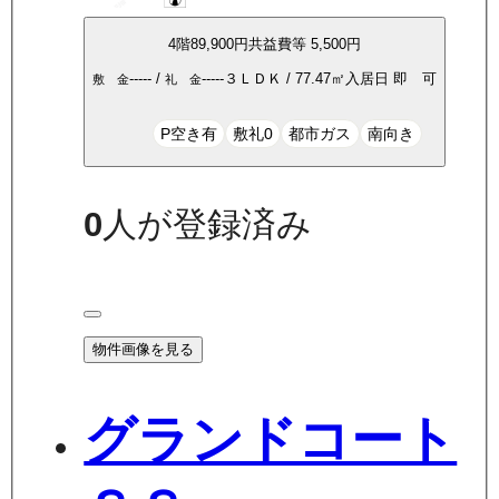
4
階
89,900
円
共益費等
5,500円
-----
/
-----
３ＬＤＫ
/
77.47
㎡
入居日
即 可
敷 金
礼 金
P空き有
敷礼0
都市ガス
南向き
0
人が登録済み
物件画像を見る
グランドコート