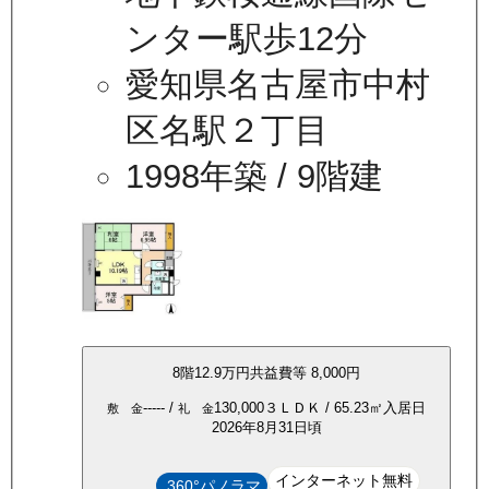
ンター駅歩12分
愛知県名古屋市中村
区名駅２丁目
1998年築
/ 9階建
8
階
12.9万
円
共益費等
8,000円
-----
/
130,000
３ＬＤＫ
/
65.23
㎡
入居日
敷 金
礼 金
2026年8月31日頃
インターネット無料
360°パノラマ