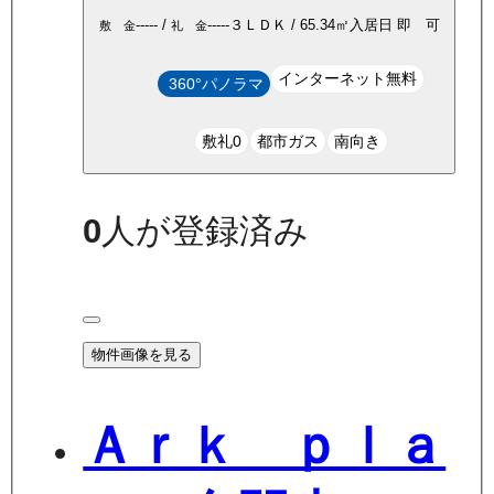
-----
/
-----
３ＬＤＫ
/
65.34
㎡
入居日
即 可
敷 金
礼 金
インターネット無料
360°パノラマ
敷礼0
都市ガス
南向き
0
人が登録済み
物件画像を見る
Ａｒｋ ｐｌａ