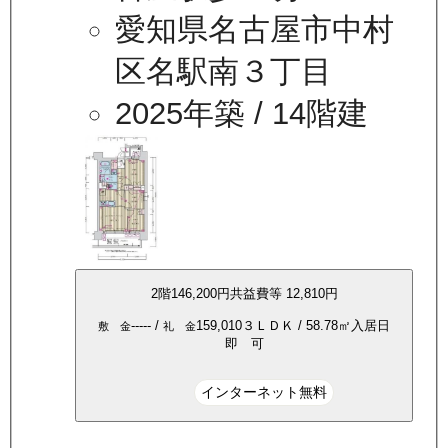
愛知県名古屋市中村
区名駅南３丁目
2025年築
/ 14階建
2
階
146,200
円
共益費等
12,810円
-----
/
159,010
３ＬＤＫ
/
58.78
㎡
入居日
敷 金
礼 金
即 可
インターネット無料