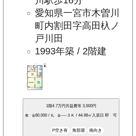
川駅歩16分
愛知県一宮市木曽川
町内割田字高田杁ノ
戸川田
1993年築
/ 2階建
1
階
4.7万
円
共益費等
3,000円
80,000
/
-----
３Ｋ
/
44.88
㎡
入居日
即 可
敷 金
礼 金
P空き有
角部屋
南向き