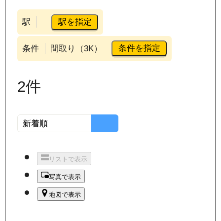
駅を指定
駅
条件を指定
条件
間取り（3K）
2
件
リストで表示
写真で表示
地図で表示