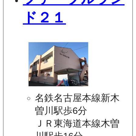
ド２１
名鉄名古屋本線新木
曽川駅歩6分
ＪＲ東海道本線木曽