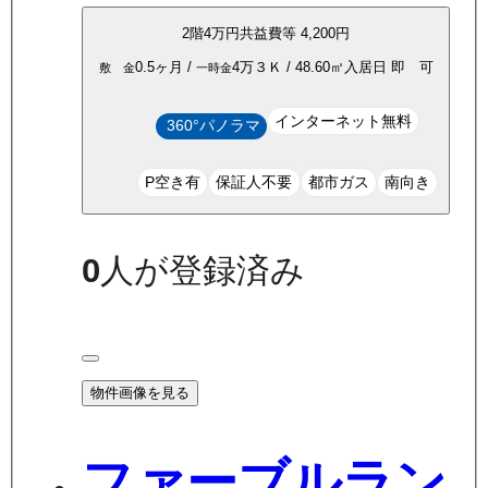
2
階
4万
円
共益費等
4,200円
0.5ヶ月
/
4万
３Ｋ
/
48.60
㎡
入居日
即 可
敷 金
一時金
インターネット無料
360°パノラマ
P空き有
保証人不要
都市ガス
南向き
0
人が登録済み
物件画像を見る
ファーブルラン