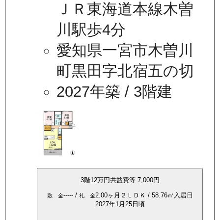
ＪＲ東海道本線木曽
川駅歩4分
愛知県一宮市木曽川
町黒田字北宿五の切
2027年築
/ 3階建
3
階
12万
円
共益費等
7,000円
-----
/
2.00ヶ月
２ＬＤＫ
/
58.76
㎡
入居日
敷 金
礼 金
2027年1月25日頃