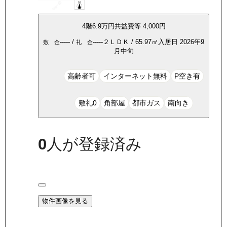
4
階
6.9万
円
共益費等
4,000円
-----
/
-----
２ＬＤＫ
/
65.97
㎡
入居日
2026年9
敷 金
礼 金
月中旬
高齢者可
インターネット無料
P空き有
敷礼0
角部屋
都市ガス
南向き
0
人が登録済み
物件画像を見る