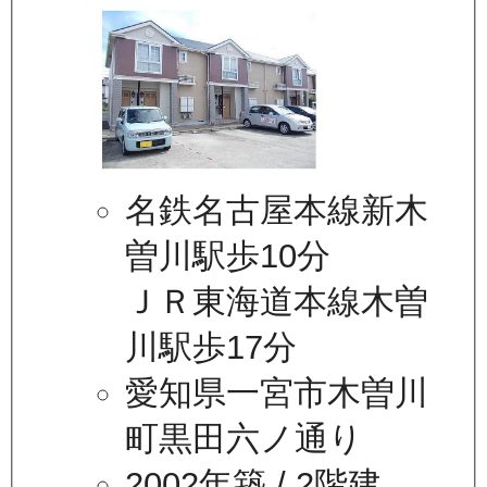
名鉄名古屋本線新木
曽川駅歩10分
ＪＲ東海道本線木曽
川駅歩17分
愛知県一宮市木曽川
町黒田六ノ通り
2002年築
/ 2階建