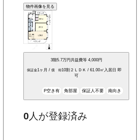
物件画像を見る
3
階
5.7万
円
共益費等
4,000円
1ヶ月
/
10割
２ＬＤＫ
/
61.00
㎡
入居日
即
保証金
償 却
可
P空き有
角部屋
保証人不要
南向き
0
人が登録済み