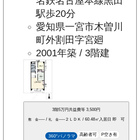
名鉄名古屋本線黒田
駅歩20分
愛知県一宮市木曽川
町外割田字宮廻
2001年築
/ 3階建
3
階
5万
円
共益費等
3,500円
-----
/
-----
２ＬＤＫ
/
60.48
㎡
入居日
即 可
敷 金
礼 金
高齢者可
P空き有
360°パノラマ