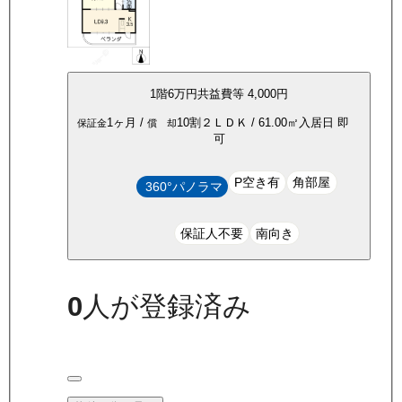
1
階
6万
円
共益費等
4,000円
1ヶ月
/
10割
２ＬＤＫ
/
61.00
㎡
入居日
即
保証金
償 却
可
P空き有
角部屋
360°パノラマ
保証人不要
南向き
0
人が登録済み