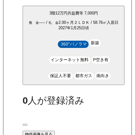
3
階
12万
円
共益費等
7,000円
-----
/
2.00ヶ月
２ＬＤＫ
/
58.76
㎡
入居日
敷 金
礼 金
2027年1月25日頃
新築
360°パノラマ
インターネット無料
P空き有
保証人不要
都市ガス
南向き
0
人が登録済み
物件画像を見る