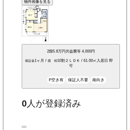
物件画像を見る
2
階
5.8万
円
共益費等
4,000円
1ヶ月
/
10割
２ＬＤＫ
/
61.00
㎡
入居日
即
保証金
償 却
可
P空き有
保証人不要
南向き
0
人が登録済み