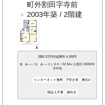
町外割田字寺前
2003年築
/ 2階建
2
階
5.3万
円
共益費等
4,200円
-----
/
-----
２ＬＤＫ
/
52.54
㎡
入居日
2026年9
敷 金
礼 金
月中旬
インターネット無料
P空き有
敷礼0
保証人不要
南向き