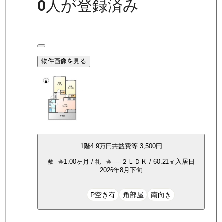
0
人が登録済み
物件画像を見る
1
階
4.9万
円
共益費等
3,500円
1.00ヶ月
/
-----
２ＬＤＫ
/
60.21
㎡
入居日
敷 金
礼 金
2026年8月下旬
P空き有
角部屋
南向き