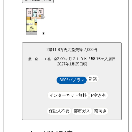
2
階
11.8万
円
共益費等
7,000円
-----
/
2.00ヶ月
２ＬＤＫ
/
58.76
㎡
入居日
敷 金
礼 金
2027年1月25日頃
新築
360°パノラマ
インターネット無料
P空き有
保証人不要
都市ガス
南向き