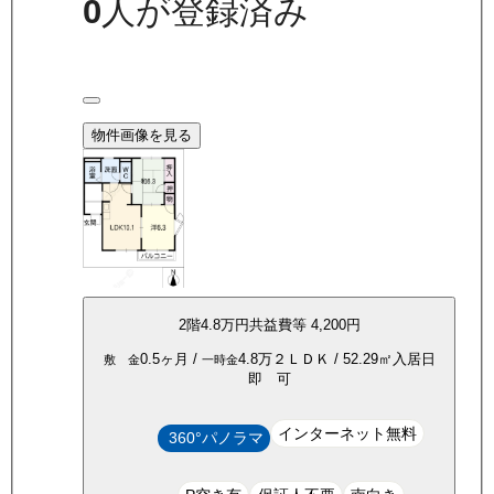
0
人が登録済み
物件画像を見る
2
階
4.8万
円
共益費等
4,200円
0.5ヶ月
/
4.8万
２ＬＤＫ
/
52.29
㎡
入居日
敷 金
一時金
即 可
インターネット無料
360°パノラマ