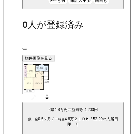
P空き有
保証人不要
南向き
0
人が登録済み
物件画像を見る
2
階
4.8万
円
共益費等
4,200円
0.5ヶ月
/
4.8万
２ＬＤＫ
/
52.29
㎡
入居日
敷 金
一時金
即 可