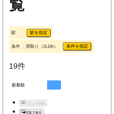
覧
駅を指定
駅
条件を指定
条件
間取り（2LDK）
19
件
リストで表示
写真で表示