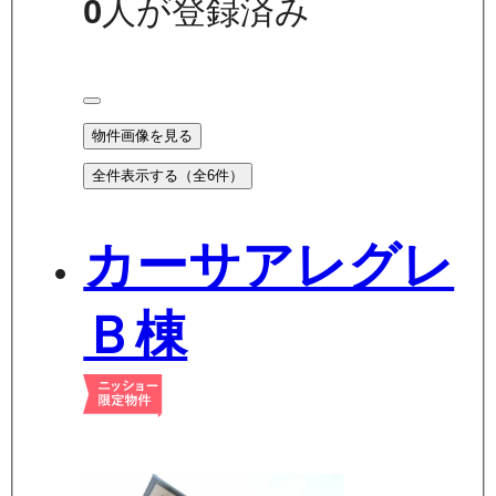
0
人が登録済み
物件画像を見る
全件表示する（全
6
件）
カーサアレグレ
Ｂ棟