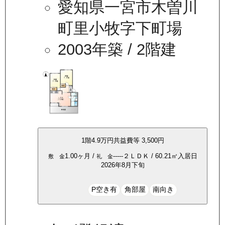
愛知県一宮市木曽川
町里小牧字下町場
2003年築
/ 2階建
1
階
4.9万
円
共益費等
3,500円
1.00ヶ月
/
-----
２ＬＤＫ
/
60.21
㎡
入居日
敷 金
礼 金
2026年8月下旬
P空き有
角部屋
南向き