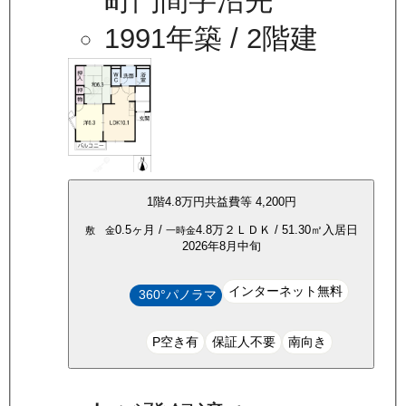
町門間字沼先
1991年築
/ 2階建
1
階
4.8万
円
共益費等
4,200円
0.5ヶ月
/
4.8万
２ＬＤＫ
/
51.30
㎡
入居日
敷 金
一時金
2026年8月中旬
インターネット無料
360°パノラマ
P空き有
保証人不要
南向き