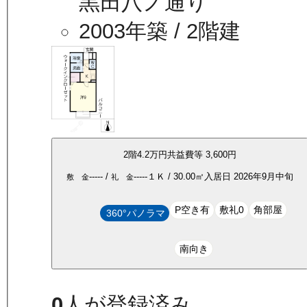
黒田八ノ通り
2003年築
/ 2階建
2
階
4.2万
円
共益費等
3,600円
-----
/
-----
１Ｋ
/
30.00
㎡
入居日
2026年9月中旬
敷 金
礼 金
P空き有
敷礼0
角部屋
360°パノラマ
南向き
0
人が登録済み