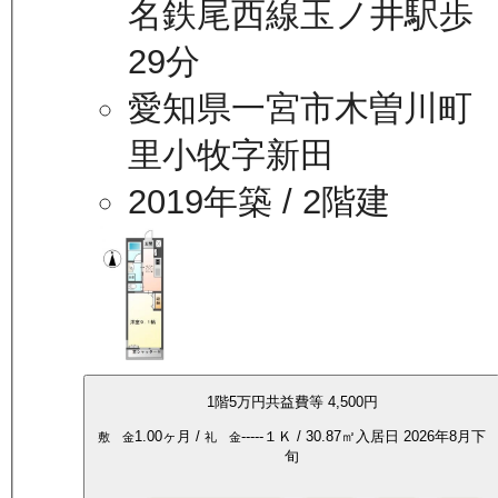
名鉄尾西線玉ノ井駅歩
29分
愛知県一宮市木曽川町
里小牧字新田
2019年築
/ 2階建
1
階
5万
円
共益費等
4,500円
1.00ヶ月
/
-----
１Ｋ
/
30.87
㎡
入居日
2026年8月下
敷 金
礼 金
旬