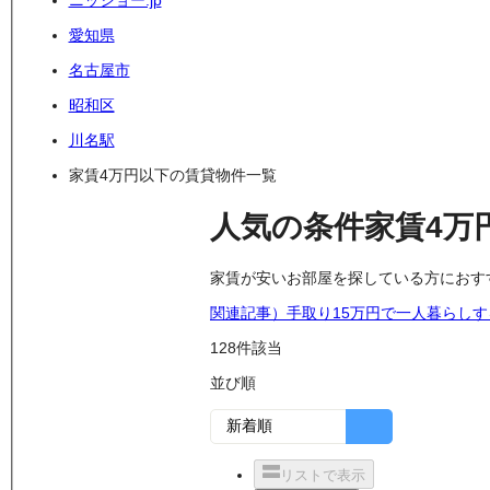
ニッショー.jp
愛知県
名古屋市
昭和区
川名駅
家賃4万円以下の賃貸物件一覧
人気の条件
家賃4万
家賃が安いお部屋を探している方におす
関連記事）手取り15万円で一人暮らし
128
件該当
並び順
リストで表示