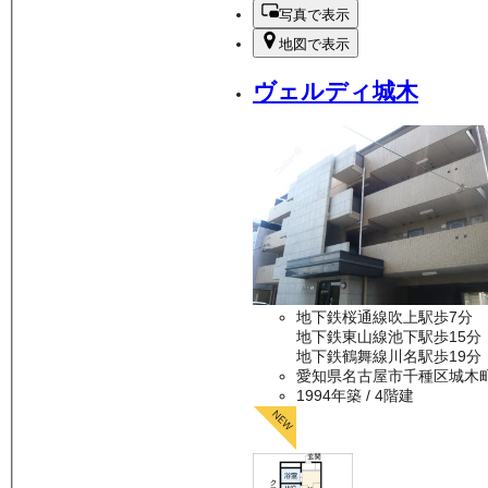
写真で表示
地図で表示
ヴェルディ城木
地下鉄桜通線吹上駅歩7分
地下鉄東山線池下駅歩15分
地下鉄鶴舞線川名駅歩19分
愛知県名古屋市千種区城木
1994年築
/ 4階建