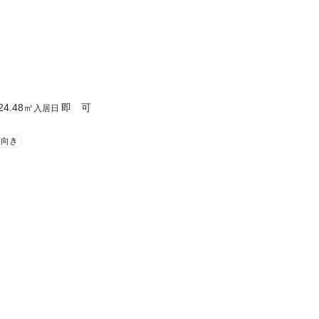
24.48
㎡
即 可
入居日
南向き