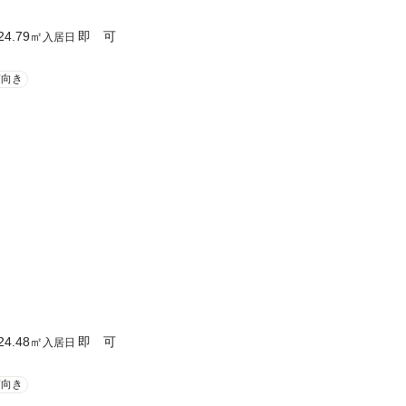
24.79
㎡
即 可
入居日
南向き
24.48
㎡
即 可
入居日
南向き