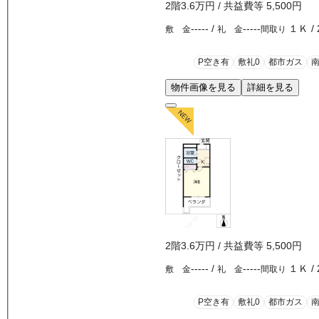
2
階
3.6万
円
/ 共益費等
5,500円
-----
/
-----
１Ｋ
/
敷 金
礼 金
間取り
P空き有
敷礼0
都市ガス
物件画像を見る
詳細を見る
2
階
3.6万
円
/ 共益費等
5,500円
-----
/
-----
１Ｋ
/
敷 金
礼 金
間取り
P空き有
敷礼0
都市ガス