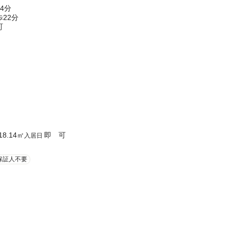
4分
22分
町
18.14
㎡
即 可
入居日
保証人不要