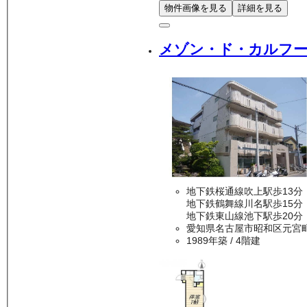
物件画像を見る
詳細を見る
メゾン・ド・カルフ
地下鉄桜通線吹上駅歩13分
地下鉄鶴舞線川名駅歩15分
地下鉄東山線池下駅歩20分
愛知県名古屋市昭和区元宮
1989年築
/ 4階建