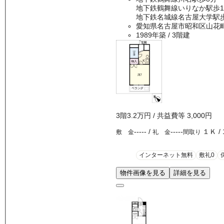
地下鉄鶴舞線いりなか駅歩1
地下鉄名城線名古屋大学駅歩
愛知県名古屋市昭和区山花
1989年築
/ 3階建
3
階
3.2万
円
/ 共益費等
3,000円
-----
/
-----
１Ｋ
/
敷 金
礼 金
間取り
インターネット無料
敷礼0
物件画像を見る
詳細を見る