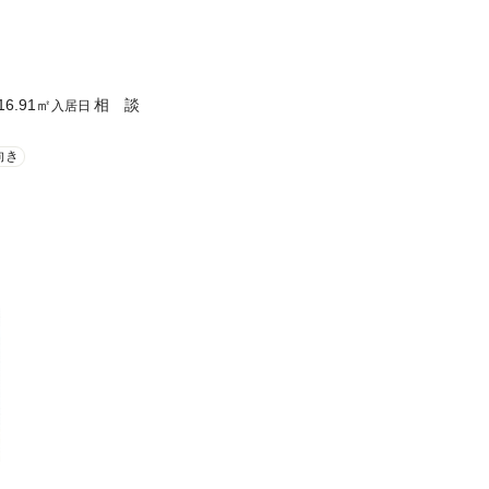
16.91
㎡
相 談
入居日
向き