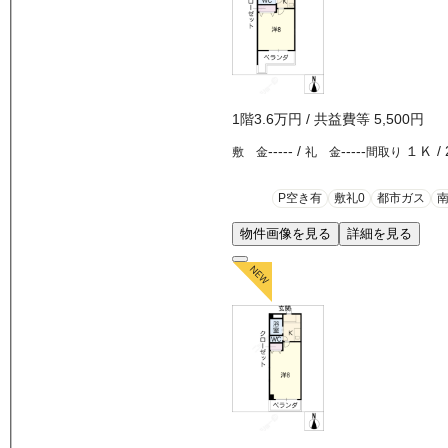
1
階
3.6万
円
/ 共益費等
5,500円
-----
/
-----
１Ｋ
/
敷 金
礼 金
間取り
P空き有
敷礼0
都市ガス
物件画像を見る
詳細を見る