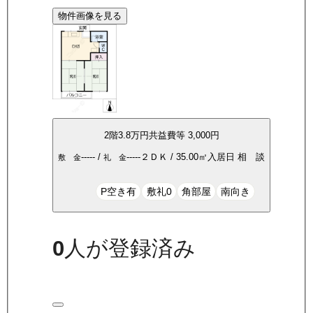
物件画像を見る
2
階
3.8万
円
共益費等
3,000円
-----
/
-----
２ＤＫ
/
35.00
㎡
入居日
相 談
敷 金
礼 金
P空き有
敷礼0
角部屋
南向き
0
人が登録済み