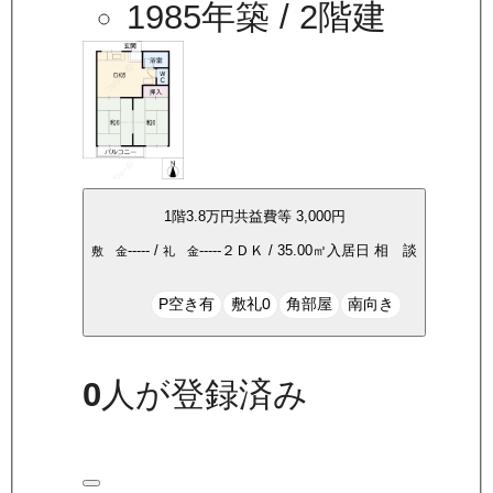
1985年築
/ 2階建
1
階
3.8万
円
共益費等
3,000円
-----
/
-----
２ＤＫ
/
35.00
㎡
入居日
相 談
敷 金
礼 金
P空き有
敷礼0
角部屋
南向き
0
人が登録済み