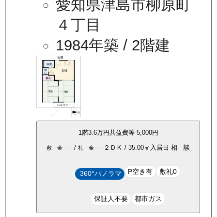
愛知県津島市柳原町
４丁目
1984年築
/ 2階建
1
階
3.6万
円
共益費等
5,000円
-----
/
-----
２ＤＫ
/
35.00
㎡
入居日
相 談
敷 金
礼 金
P空き有
敷礼0
360°パノラマ
保証人不要
都市ガス