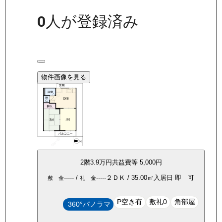
0
人が登録済み
物件画像を見る
2
階
3.9万
円
共益費等
5,000円
-----
/
-----
２ＤＫ
/
35.00
㎡
入居日
即 可
敷 金
礼 金
P空き有
敷礼0
角部屋
360°パノラマ