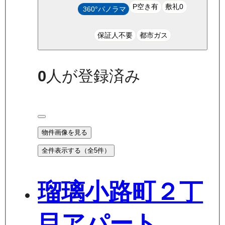
P空き有
敷礼0
360°パノラマ
保証人不要
都市ガス
0
人が登録済み
物件画像を見る
全件表示する（全
5
件）
瑠璃小路町２丁
目アパート