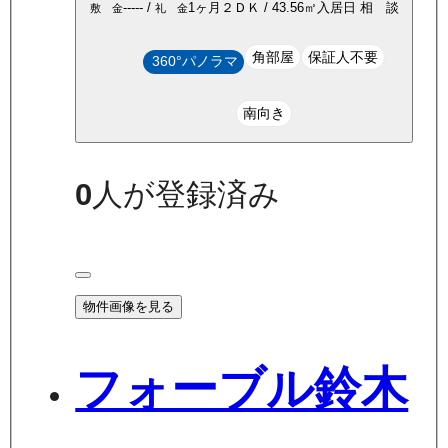
-----
/
1ヶ月
２ＤＫ
/
43.56
㎡
入居日
相 談
敷 金
礼 金
角部屋
保証人不要
360°パノラマ
南向き
0
人が登録済み
物件画像を見る
フォーブル鈴木