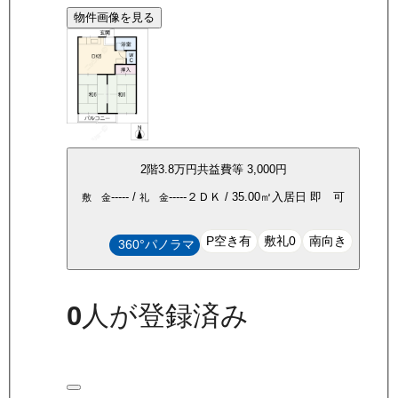
物件画像を見る
2
階
3.8万
円
共益費等
3,000円
-----
/
-----
２ＤＫ
/
35.00
㎡
入居日
即 可
敷 金
礼 金
P空き有
敷礼0
南向き
360°パノラマ
0
人が登録済み