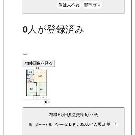
保証人不要
都市ガス
0
人が登録済み
物件画像を見る
2
階
3.6万
円
共益費等
5,000円
-----
/
-----
２ＤＫ
/
35.00
㎡
入居日
即 可
敷 金
礼 金