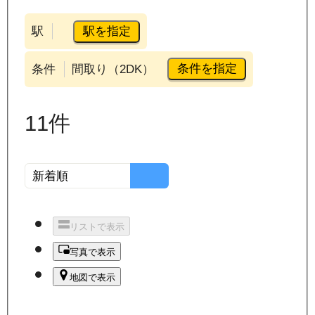
駅を指定
駅
条件を指定
条件
間取り（2DK）
11
件
リストで表示
写真で表示
地図で表示