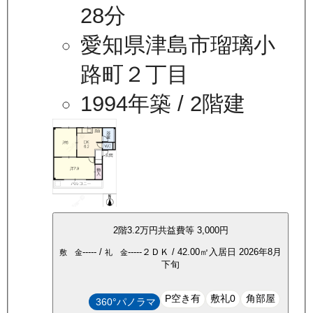
28分
愛知県津島市瑠璃小
路町２丁目
1994年築
/ 2階建
2
階
3.2万
円
共益費等
3,000円
-----
/
-----
２ＤＫ
/
42.00
㎡
入居日
2026年8月
敷 金
礼 金
下旬
P空き有
敷礼0
角部屋
360°パノラマ