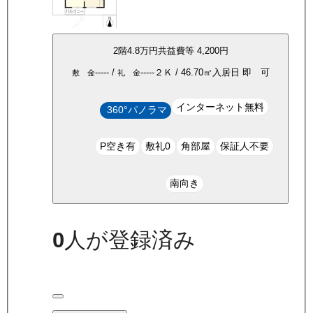
2
階
4.8万
円
共益費等
4,200円
-----
/
-----
２Ｋ
/
46.70
㎡
入居日
即 可
敷 金
礼 金
インターネット無料
360°パノラマ
P空き有
敷礼0
角部屋
保証人不要
南向き
0
人が登録済み