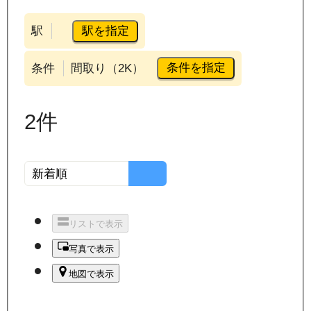
駅を指定
駅
条件を指定
条件
間取り（2K）
2
件
リストで表示
写真で表示
地図で表示