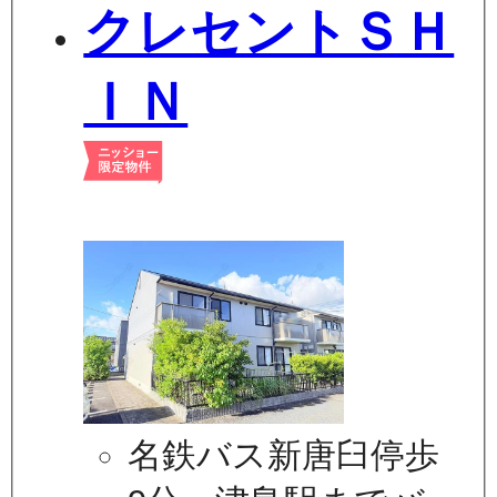
クレセントＳＨ
ＩＮ
名鉄バス新唐臼停歩