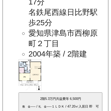
17分
名鉄尾西線日比野駅
歩25分
愛知県津島市西柳原
町２丁目
2004年築
/ 2階建
2
階
5.3万
円
共益費等
6,500円
-----
/
-----
１ＬＤＫ
/
47.20
㎡
入居日
即 可
敷 金
礼 金