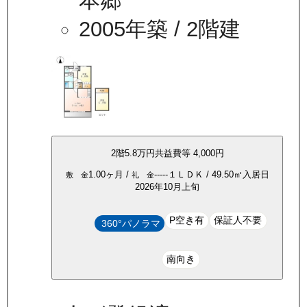
本郷
2005年築
/ 2階建
2
階
5.8万
円
共益費等
4,000円
1.00ヶ月
/
-----
１ＬＤＫ
/
49.50
㎡
入居日
敷 金
礼 金
2026年10月上旬
P空き有
保証人不要
360°パノラマ
南向き