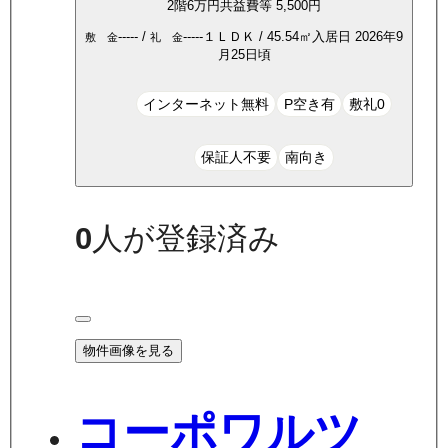
2
階
6万
円
共益費等
5,500円
-----
/
-----
１ＬＤＫ
/
45.54
㎡
入居日
2026年9
敷 金
礼 金
月25日頃
インターネット無料
P空き有
敷礼0
保証人不要
南向き
0
人が登録済み
物件画像を見る
コーポワルツ