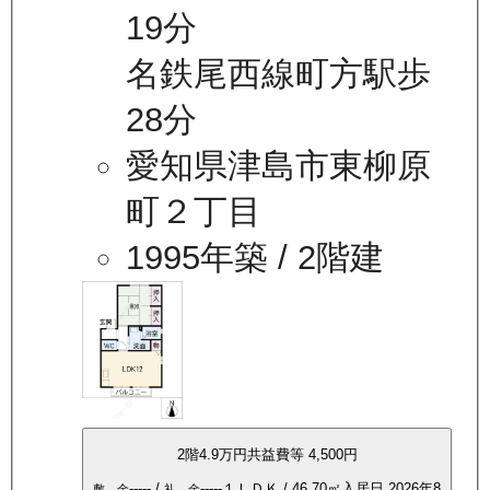
19分
名鉄尾西線町方駅歩
28分
愛知県津島市東柳原
町２丁目
1995年築
/ 2階建
2
階
4.9万
円
共益費等
4,500円
-----
/
-----
１ＬＤＫ
/
46.70
㎡
入居日
2026年8
敷 金
礼 金