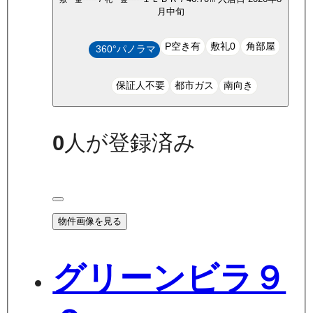
月中旬
P空き有
敷礼0
角部屋
360°パノラマ
保証人不要
都市ガス
南向き
0
人が登録済み
物件画像を見る
グリーンビラ９