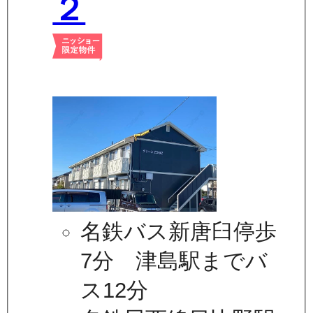
２
名鉄バス新唐臼停歩
7分 津島駅までバ
ス12分