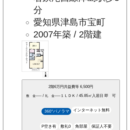
分
愛知県津島市宝町
2007年築
/ 2階建
2
階
6万
円
共益費等
6,500円
-----
/
-----
１ＬＤＫ
/
45.85
㎡
入居日
即 可
敷 金
礼 金
インターネット無料
360°パノラマ
P空き有
敷礼0
角部屋
保証人不要