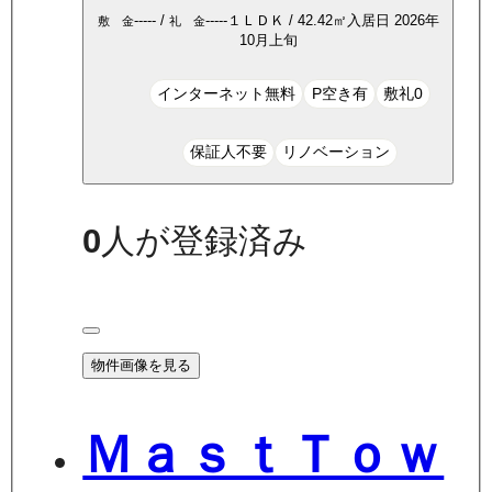
-----
/
-----
１ＬＤＫ
/
42.42
㎡
入居日
2026年
敷 金
礼 金
10月上旬
インターネット無料
P空き有
敷礼0
保証人不要
リノベーション
0
人が登録済み
物件画像を見る
ＭａｓｔＴｏｗ