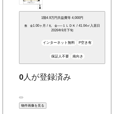
1
階
4.9万
円
共益費等
4,000円
1.00ヶ月
/
-----
１ＬＤＫ
/
41.04
㎡
入居日
敷 金
礼 金
2026年9月下旬
インターネット無料
P空き有
保証人不要
南向き
0
人が登録済み
物件画像を見る