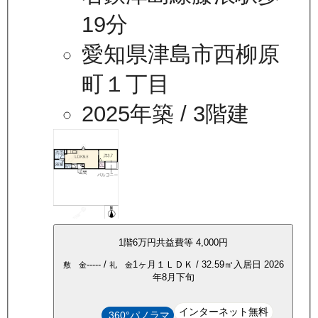
19分
愛知県津島市西柳原
町１丁目
2025年築
/ 3階建
1
階
6万
円
共益費等
4,000円
-----
/
1ヶ月
１ＬＤＫ
/
32.59
㎡
入居日
2026
敷 金
礼 金
年8月下旬
インターネット無料
360°パノラマ