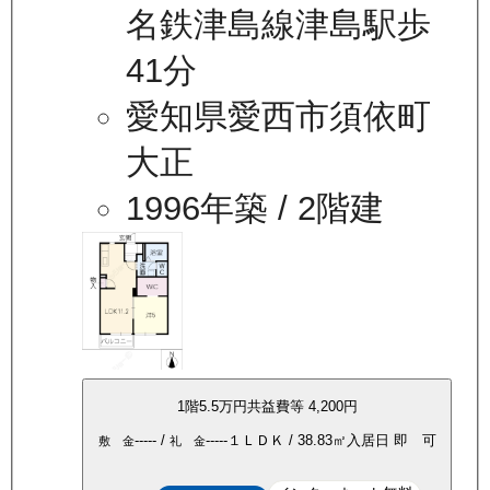
名鉄津島線津島駅歩
41分
愛知県愛西市須依町
大正
1996年築
/ 2階建
1
階
5.5万
円
共益費等
4,200円
-----
/
-----
１ＬＤＫ
/
38.83
㎡
入居日
即 可
敷 金
礼 金