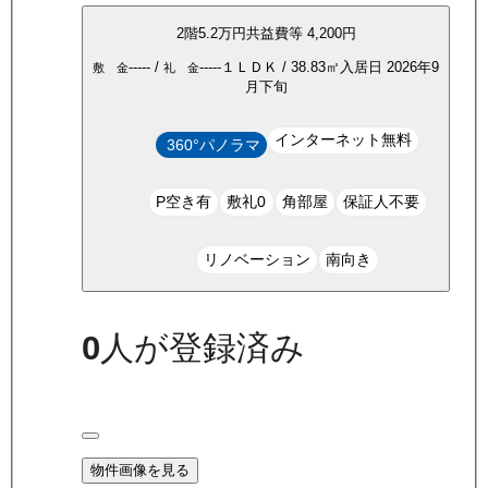
2
階
5.2万
円
共益費等
4,200円
-----
/
-----
１ＬＤＫ
/
38.83
㎡
入居日
2026年9
敷 金
礼 金
月下旬
インターネット無料
360°パノラマ
P空き有
敷礼0
角部屋
保証人不要
リノベーション
南向き
0
人が登録済み
物件画像を見る