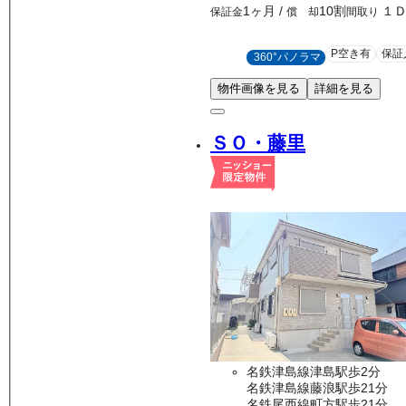
1ヶ月
/
10割
１
保証金
償 却
間取り
P空き有
保証
360°パノラマ
物件画像を見る
詳細を見る
ＳＯ・藤里
名鉄津島線津島駅歩2分
名鉄津島線藤浪駅歩21分
名鉄尾西線町方駅歩21分