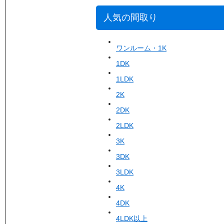
人気の間取り
ワンルーム・1K
1DK
1LDK
2K
2DK
2LDK
3K
3DK
3LDK
4K
4DK
4LDK以上