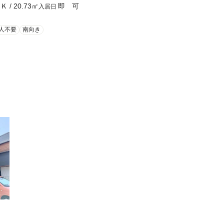
ＤＫ
/
20.73
㎡
即 可
入居日
人不要
南向き