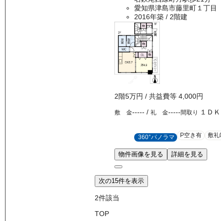
愛知県津島市藤里町１丁目
2016年築
/ 2階建
2
階
5万
円
/ 共益費等
4,000円
-----
/
-----
１ＤＫ
敷 金
礼 金
間取り
P空き有
敷礼
360°パノラマ
物件画像を見る
詳細を見る
次の15件を表示
2
件該当
TOP