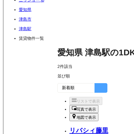
ニッショー.jp
愛知県
津島市
津島駅
賃貸物件一覧
愛知県
津島駅
の
1D
2
件該当
並び順
リストで表示
写真で表示
地図で表示
リバシィ藤里