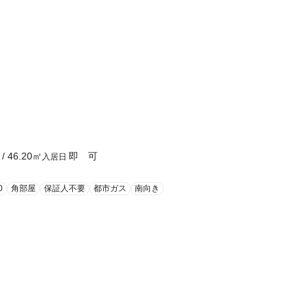
/
46.20
㎡
即 可
入居日
0
角部屋
保証人不要
都市ガス
南向き