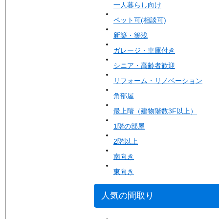
一人暮らし向け
ペット可(相談可)
新築・築浅
ガレージ・車庫付き
シニア・高齢者歓迎
リフォーム・リノベーション
角部屋
最上階（建物階数3F以上）
1階の部屋
2階以上
南向き
東向き
人気の間取り