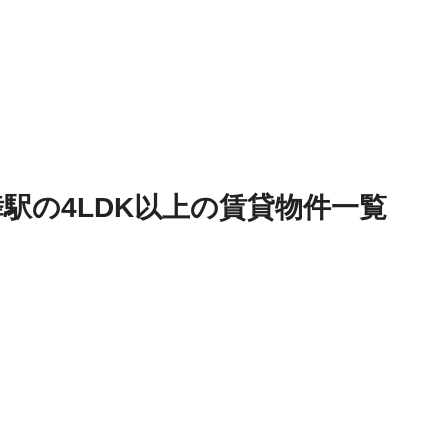
舞駅
の
4LDK以上
の
賃貸物件
一覧