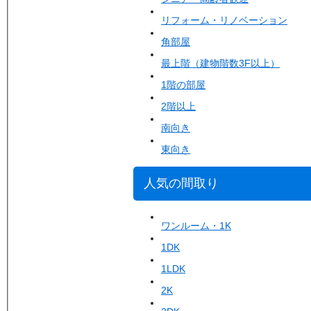
リフォーム・リノベーション
角部屋
最上階（建物階数3F以上）
1階の部屋
2階以上
南向き
東向き
人気の間取り
ワンルーム・1K
1DK
1LDK
2K