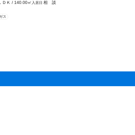
ＬＤＫ
/
140.00
㎡
相 談
入居日
ガス