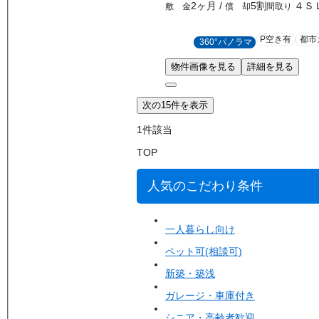
2ヶ月
/
5割
４Ｓ
敷 金
償 却
間取り
P空き有
都市
360°パノラマ
物件画像を見る
詳細を見る
次の15件を表示
1
件該当
TOP
人気のこだわり条件
一人暮らし向け
ペット可(相談可)
新築・築浅
ガレージ・車庫付き
シニア・高齢者歓迎