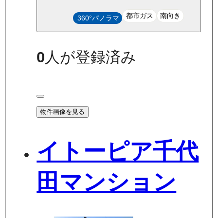
都市ガス
南向き
360°パノラマ
0
人が登録済み
物件画像を見る
イトーピア千代
田マンション