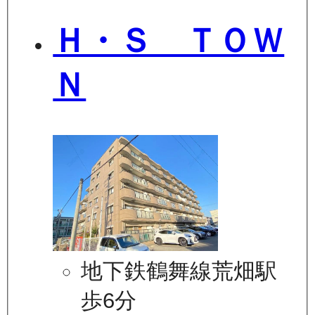
Ｈ・Ｓ ＴＯＷ
Ｎ
地下鉄鶴舞線荒畑駅
歩6分