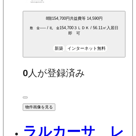
8
階
154,700
円
共益費等
14,590円
-----
/
154,700
３ＬＤＫ
/
56.11
㎡
入居日
敷 金
礼 金
即 可
新築
インターネット無料
0
人が登録済み
物件画像を見る
ラルカーサ レ