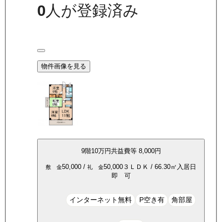
0
人が登録済み
物件画像を見る
9
階
10万
円
共益費等
8,000円
50,000
/
50,000
３ＬＤＫ
/
66.30
㎡
入居日
敷 金
礼 金
即 可
インターネット無料
P空き有
角部屋