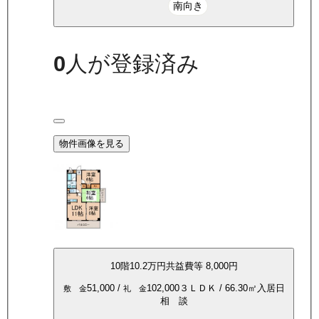
南向き
0
人が登録済み
物件画像を見る
10
階
10.2万
円
共益費等
8,000円
51,000
/
102,000
３ＬＤＫ
/
66.30
㎡
入居日
敷 金
礼 金
相 談