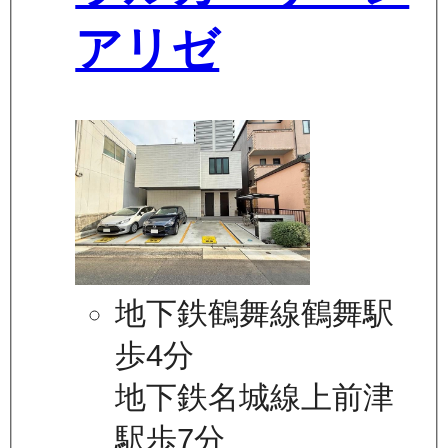
アリゼ
地下鉄鶴舞線鶴舞駅
歩4分
地下鉄名城線上前津
駅歩7分