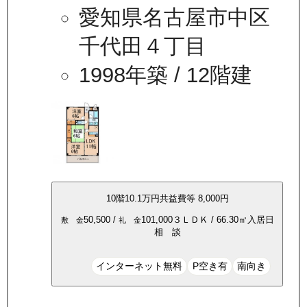
愛知県名古屋市中区
千代田４丁目
1998年築
/ 12階建
10
階
10.1万
円
共益費等
8,000円
50,500
/
101,000
３ＬＤＫ
/
66.30
㎡
入居日
敷 金
礼 金
相 談
インターネット無料
P空き有
南向き