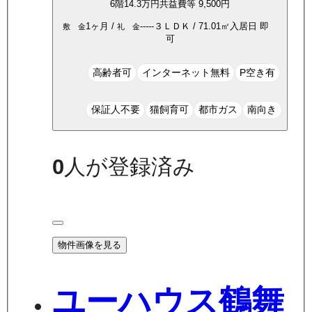
6
階
14.3万
円
共益費等
9,500円
1ヶ月
/
-----
３ＬＤＫ
/
71.01
㎡
入居日
即
敷 金
礼 金
可
高齢者可
インターネット無料
P空き有
保証人不要
猫飼育可
都市ガス
南向き
0
人が登録済み
物件画像を見る
ユーハウス鶴舞