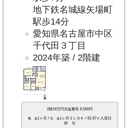
地下鉄名城線矢場町
駅歩14分
愛知県名古屋市中区
千代田３丁目
2024年築
/ 2階建
2
階
18万
円
共益費等
8,000円
1ヶ月
/
1ヶ月
３ＬＤＫ
/
82.87
㎡
入居日
敷 金
礼 金
即 可