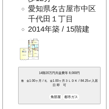
愛知県名古屋市中区
千代田１丁目
2014年築
/ 15階建
14
階
20万
円
共益費等
8,000円
1.00ヶ月
/
1.00ヶ月
３ＬＤＫ
/
84.25
㎡
入居
敷 金
礼 金
日
即 可
角部屋
都市ガス