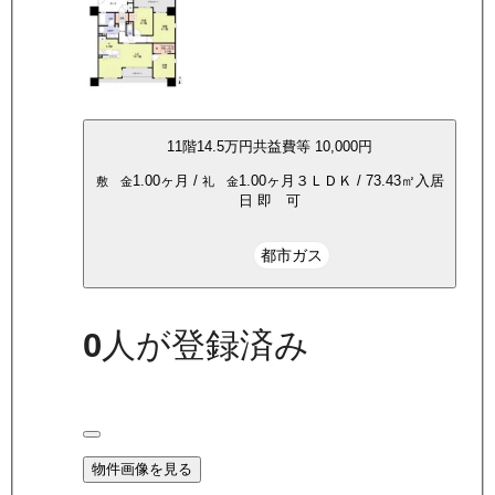
11
階
14.5万
円
共益費等
10,000円
1.00ヶ月
/
1.00ヶ月
３ＬＤＫ
/
73.43
㎡
入居
敷 金
礼 金
日
即 可
都市ガス
0
人が登録済み
物件画像を見る