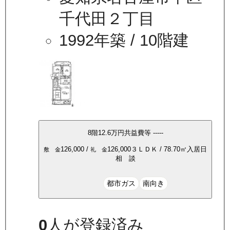
千代田２丁目
1992年築
/ 10階建
8
階
12.6万
円
共益費等
-----
126,000
/
126,000
３ＬＤＫ
/
78.70
㎡
入居日
敷 金
礼 金
相 談
都市ガス
南向き
0
人が登録済み