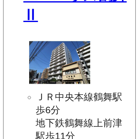
Ⅱ
ＪＲ中央本線鶴舞駅
歩6分
地下鉄鶴舞線上前津
駅歩11分