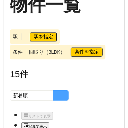
物件一覧
駅を指定
駅
条件を指定
条件
間取り（3LDK）
15
件
リストで表示
写真で表示