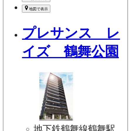
地図で表示
プレサンス レ
イズ 鶴舞公園
地下鉄鶴舞線鶴舞駅