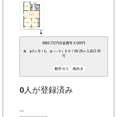
6
階
9.2万
円
共益費等
6,000円
2ヶ月
/
-----
３ＬＤＫ
/
69.26
㎡
入居日
即
敷 金
礼 金
可
都市ガス
南向き
0
人が登録済み