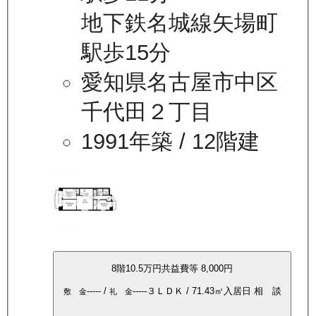
地下鉄名城線矢場町
駅歩15分
愛知県名古屋市中区
千代田２丁目
1991年築
/ 12階建
8
階
10.5万
円
共益費等
8,000円
-----
/
-----
３ＬＤＫ
/
71.43
㎡
入居日
相 談
敷 金
礼 金