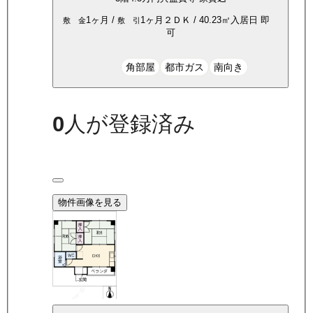
1ヶ月
/
1ヶ月
２ＤＫ
/
40.23
㎡
入居日
即
敷 金
敷 引
可
角部屋
都市ガス
南向き
0
人が登録済み
物件画像を見る