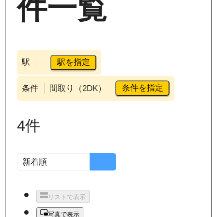
件一覧
駅を指定
駅
条件を指定
条件
間取り（2DK）
4
件
リストで表示
写真で表示