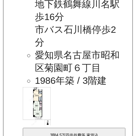
地下鉄鶴舞線川名駅
歩16分
市バス石川橋停歩2
分
愛知県名古屋市昭和
区菊園町６丁目
1986年築
/ 3階建
3
階
4.5万
円
共益費等
家賃込