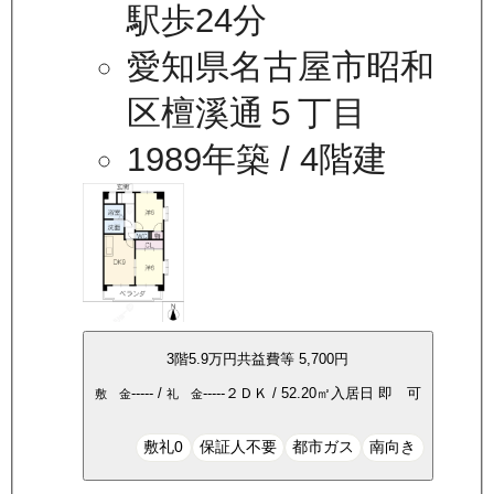
駅歩24分
愛知県名古屋市昭和
区檀溪通５丁目
1989年築
/ 4階建
3
階
5.9万
円
共益費等
5,700円
-----
/
-----
２ＤＫ
/
52.20
㎡
入居日
即 可
敷 金
礼 金
敷礼0
保証人不要
都市ガス
南向き