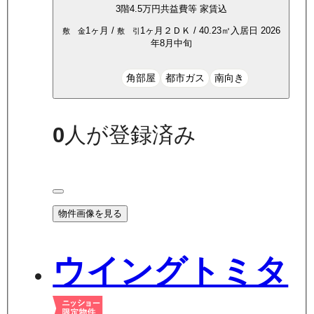
3
階
4.5万
円
共益費等
家賃込
1ヶ月
/
1ヶ月
２ＤＫ
/
40.23
㎡
入居日
2026
敷 金
敷 引
年8月中旬
角部屋
都市ガス
南向き
0
人が登録済み
物件画像を見る
ウイングトミタ