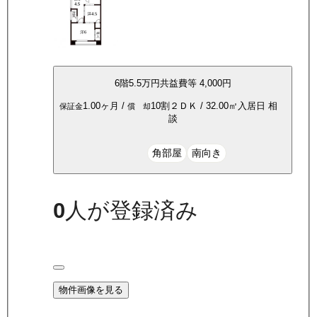
6
階
5.5万
円
共益費等
4,000円
1.00ヶ月
/
10割
２ＤＫ
/
32.00
㎡
入居日
相
保証金
償 却
談
角部屋
南向き
0
人が登録済み
物件画像を見る