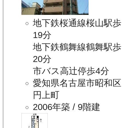
地下鉄桜通線桜山駅歩
19分
地下鉄鶴舞線鶴舞駅歩
20分
市バス高辻停歩4分
愛知県名古屋市昭和区
円上町
2006年築
/ 9階建