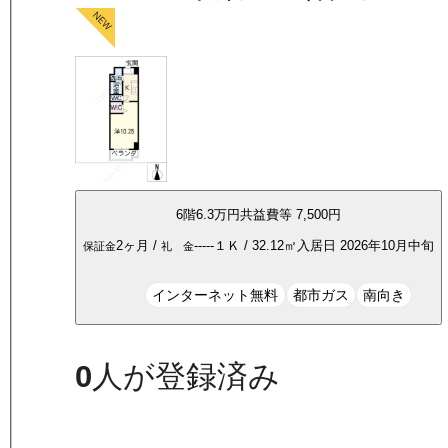
6
階
6.3万
円
共益費等
7,500円
2ヶ月
/
-----
１Ｋ
/
32.12
㎡
入居日
2026年10月中旬
保証金
礼 金
インターネット無料
都市ガス
南向き
0
人が登録済み