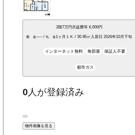
2
階
7万
円
共益費等
6,000円
-----
/
1ヶ月
１Ｋ
/
30.95
㎡
入居日
2026年10月下旬
敷 金
礼 金
インターネット無料
角部屋
保証人不要
都市ガス
0
人が登録済み
物件画像を見る