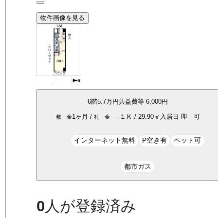
物件画像を見る
6
階
5.7万
円
共益費等
6,000円
1ヶ月
/
-----
１Ｋ
/
29.90
㎡
入居日
即 可
敷 金
礼 金
インターネット無料
P空き有
ペット可
都市ガス
0
人が登録済み