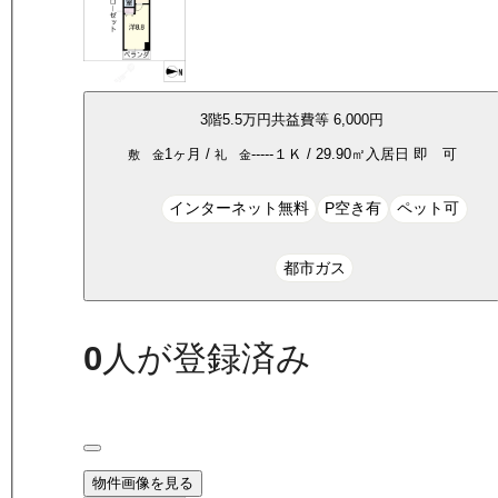
3
階
5.5万
円
共益費等
6,000円
1ヶ月
/
-----
１Ｋ
/
29.90
㎡
入居日
即 可
敷 金
礼 金
インターネット無料
P空き有
ペット可
都市ガス
0
人が登録済み
物件画像を見る