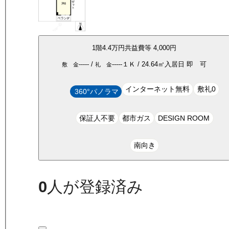
1
階
4.4万
円
共益費等
4,000円
-----
/
-----
１Ｋ
/
24.64
㎡
入居日
即 可
敷 金
礼 金
インターネット無料
敷礼0
360°パノラマ
保証人不要
都市ガス
DESIGN ROOM
南向き
0
人が登録済み