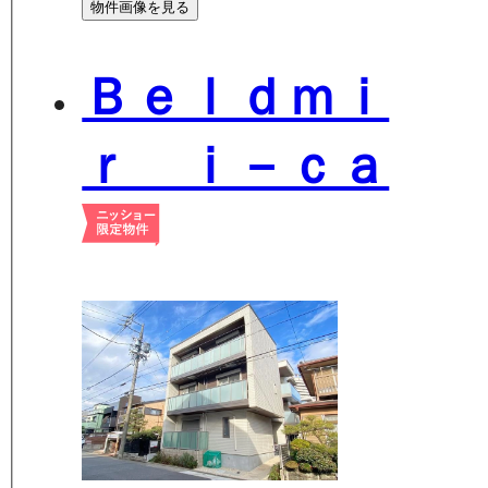
物件画像を見る
Ｂｅｌｄｍｉ
ｒ ｉ－ｃａ