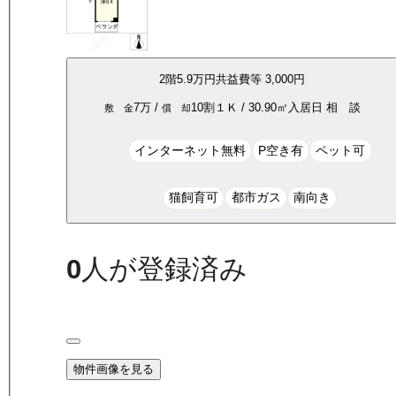
2
階
5.9万
円
共益費等
3,000円
7万
/
10割
１Ｋ
/
30.90
㎡
入居日
相 談
敷 金
償 却
インターネット無料
P空き有
ペット可
猫飼育可
都市ガス
南向き
0
人が登録済み
物件画像を見る