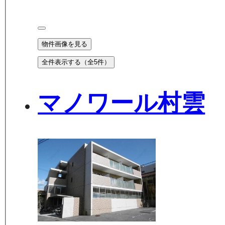
物件画像を見る
全件表示する（全
5
件）
マノワール村雲