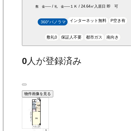
-----
/
-----
１Ｋ
/
24.64
㎡
入居日
即 可
敷 金
礼 金
インターネット無料
P空き有
360°パノラマ
敷礼0
保証人不要
都市ガス
南向き
0
人が登録済み
物件画像を見る