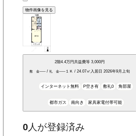
物件画像を見る
2
階
4.4万
円
共益費等
3,000円
-----
/
-----
１Ｋ
/
24.07
㎡
入居日
2026年9月上旬
敷 金
礼 金
インターネット無料
P空き有
敷礼0
角部屋
都市ガス
南向き
家具家電付帯可能
0
人が登録済み