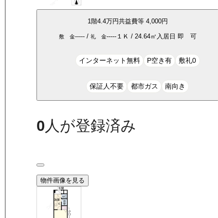
1
階
4.4万
円
共益費等
4,000円
-----
/
-----
１Ｋ
/
24.64
㎡
入居日
即 可
敷 金
礼 金
インターネット無料
P空き有
敷礼0
保証人不要
都市ガス
南向き
0
人が登録済み
物件画像を見る