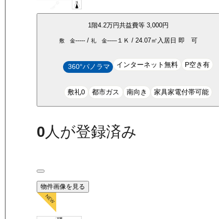
1
階
4.2万
円
共益費等
3,000円
-----
/
-----
１Ｋ
/
24.07
㎡
入居日
即 可
敷 金
礼 金
インターネット無料
P空き有
360°パノラマ
敷礼0
都市ガス
南向き
家具家電付帯可能
0
人が登録済み
物件画像を見る