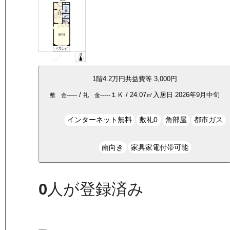
1
階
4.2万
円
共益費等
3,000円
-----
/
-----
１Ｋ
/
24.07
㎡
入居日
2026年9月中旬
敷 金
礼 金
インターネット無料
敷礼0
角部屋
都市ガス
南向き
家具家電付帯可能
0
人が登録済み