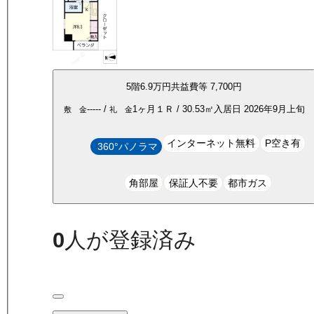
5
階
6.9万
円
共益費等
7,700円
-----
/
1ヶ月
１Ｒ
/
30.53
㎡
入居日
2026年9月上旬
敷 金
礼 金
インターネット無料
P空き有
360°パノラマ
角部屋
保証人不要
都市ガス
0
人が登録済み