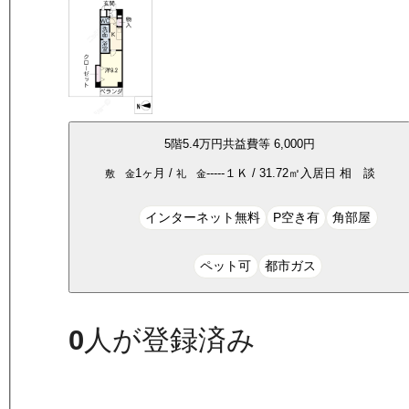
5
階
5.4万
円
共益費等
6,000円
1ヶ月
/
-----
１Ｋ
/
31.72
㎡
入居日
相 談
敷 金
礼 金
インターネット無料
P空き有
角部屋
ペット可
都市ガス
0
人が登録済み