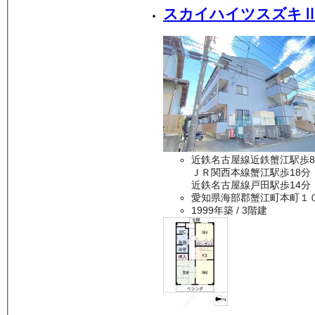
スカイハイツスズキ
近鉄名古屋線近鉄蟹江駅歩
ＪＲ関西本線蟹江駅歩18分
近鉄名古屋線戸田駅歩14分
愛知県海部郡蟹江町本町１
1999年築
/ 3階建