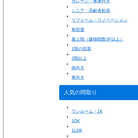
ガレージ・車庫付き
シニア・高齢者歓迎
リフォーム・リノベーション
角部屋
最上階（建物階数3F以上）
1階の部屋
2階以上
南向き
東向き
人気の間取り
ワンルーム・1K
1DK
1LDK