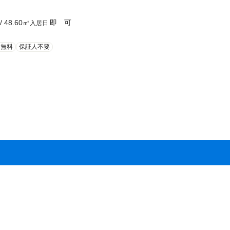
/
48.60
㎡
即 可
入居日
ト無料
保証人不要