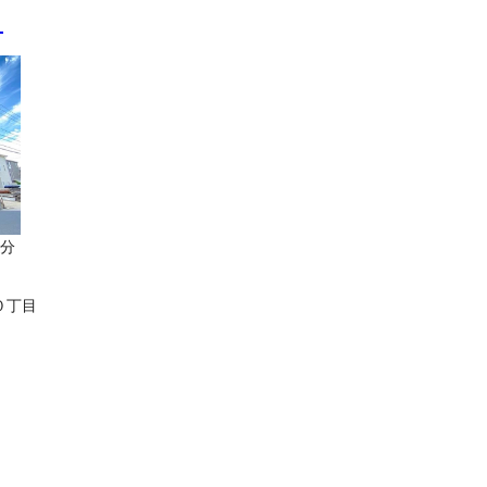
Ⅱ
8分
０丁目