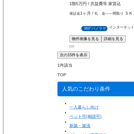
1
階
5万
円
/ 共益費等
家賃込
1ヶ月
/
-----
３Ｋ
保証金
礼 金
間取り
インターネッ
360°パノラマ
物件画像を見る
詳細を見る
次の15件を表示
1
件該当
TOP
人気のこだわり条件
一人暮らし向け
ペット可(相談可)
新築・築浅