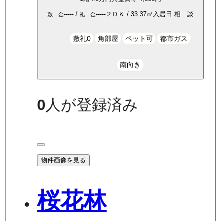
-----
/
-----
２ＤＫ
/
33.37
㎡
入居日
相 談
敷 金
礼 金
敷礼0
角部屋
ペット可
都市ガス
南向き
0
人が登録済み
物件画像を見る
桜花林