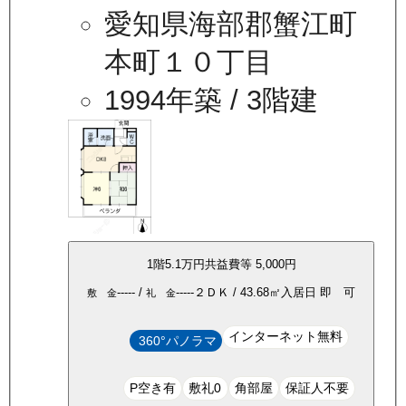
愛知県海部郡蟹江町
本町１０丁目
1994年築
/ 3階建
1
階
5.1万
円
共益費等
5,000円
-----
/
-----
２ＤＫ
/
43.68
㎡
入居日
即 可
敷 金
礼 金
インターネット無料
360°パノラマ
P空き有
敷礼0
角部屋
保証人不要