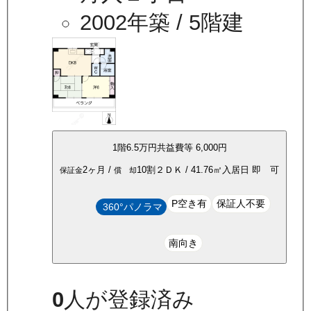
2002年築
/ 5階建
1
階
6.5万
円
共益費等
6,000円
2ヶ月
/
10割
２ＤＫ
/
41.76
㎡
入居日
即 可
保証金
償 却
P空き有
保証人不要
360°パノラマ
南向き
0
人が登録済み