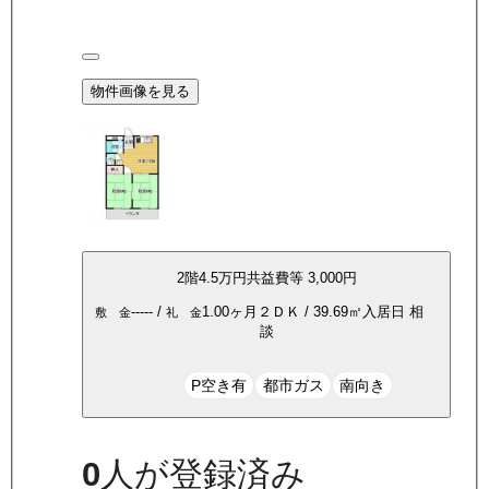
物件画像を見る
2
階
4.5万
円
共益費等
3,000円
-----
/
1.00ヶ月
２ＤＫ
/
39.69
㎡
入居日
相
敷 金
礼 金
談
P空き有
都市ガス
南向き
0
人が登録済み