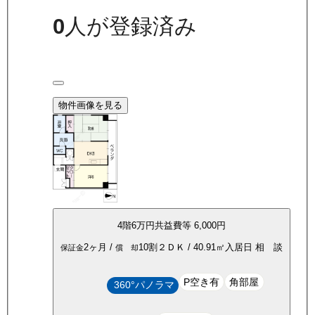
0
人が登録済み
物件画像を見る
4
階
6万
円
共益費等
6,000円
2ヶ月
/
10割
２ＤＫ
/
40.91
㎡
入居日
相 談
保証金
償 却
P空き有
角部屋
360°パノラマ