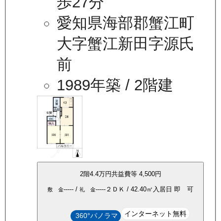
歩27分
愛知県海部郡蟹江町
大字蟹江新田字源氏
前
1989年築
/ 2階建
2
階
4.4万
円
共益費等
4,500円
-----
/
-----
２ＤＫ
/
42.40
㎡
入居日
即 可
敷 金
礼 金
インターネット無料
360°パノラマ