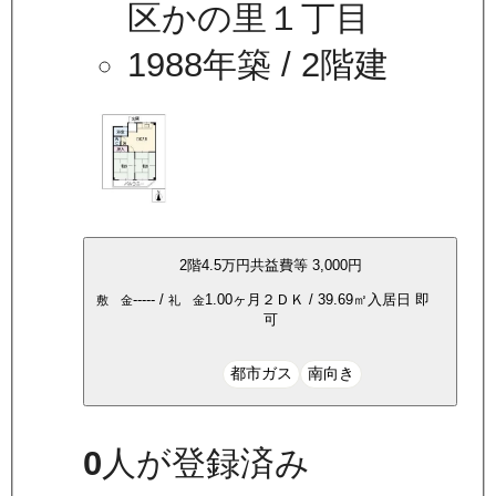
区かの里１丁目
1988年築
/ 2階建
2
階
4.5万
円
共益費等
3,000円
-----
/
1.00ヶ月
２ＤＫ
/
39.69
㎡
入居日
即
敷 金
礼 金
可
都市ガス
南向き
0
人が登録済み