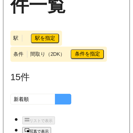
件一覧
駅を指定
駅
条件を指定
条件
間取り（2DK）
15
件
リストで表示
写真で表示