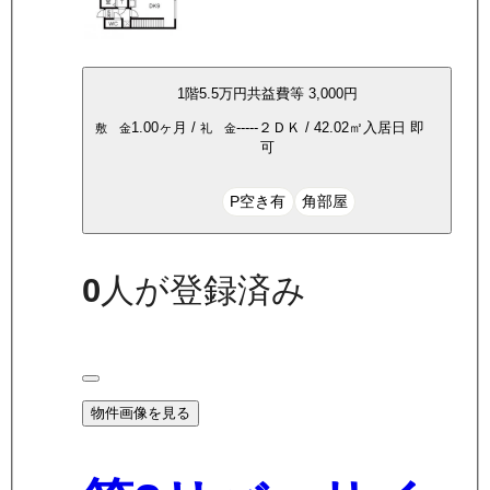
1
階
5.5万
円
共益費等
3,000円
1.00ヶ月
/
-----
２ＤＫ
/
42.02
㎡
入居日
即
敷 金
礼 金
可
P空き有
角部屋
0
人が登録済み
物件画像を見る