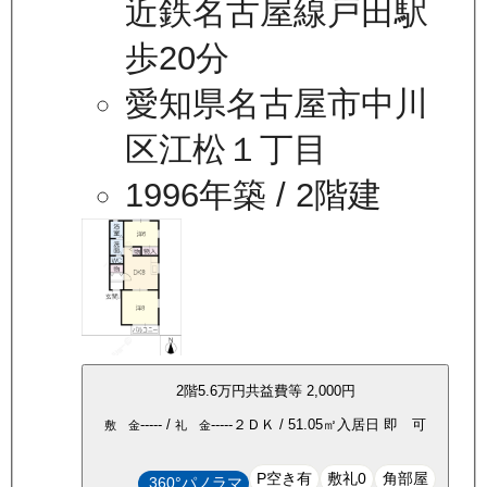
近鉄名古屋線戸田駅
歩20分
愛知県名古屋市中川
区江松１丁目
1996年築
/ 2階建
2
階
5.6万
円
共益費等
2,000円
-----
/
-----
２ＤＫ
/
51.05
㎡
入居日
即 可
敷 金
礼 金
P空き有
敷礼0
角部屋
360°パノラマ