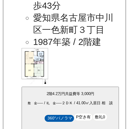
歩43分
愛知県名古屋市中川
区一色新町３丁目
1987年築
/ 2階建
2
階
4.2万
円
共益費等
3,000円
-----
/
-----
２ＤＫ
/
41.00
㎡
入居日
相 談
敷 金
礼 金
P空き有
敷礼0
360°パノラマ