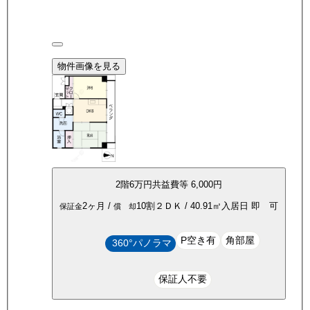
物件画像を見る
2
階
6万
円
共益費等
6,000円
2ヶ月
/
10割
２ＤＫ
/
40.91
㎡
入居日
即 可
保証金
償 却
P空き有
角部屋
360°パノラマ
保証人不要