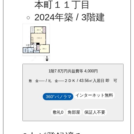
本町１１丁目
2024年築
/ 3階建
1
階
7.8万
円
共益費等
4,000円
-----
/
-----
２ＤＫ
/
43.56
㎡
入居日
即 可
敷 金
礼 金
インターネット無料
360°パノラマ
敷礼0
角部屋
保証人不要