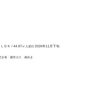
１ＬＤＫ
/
44.87
㎡
2026年11月下旬
入居日
空き有
都市ガス
南向き