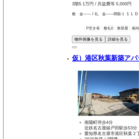
3
階
5.1万
円
/ 共益費等
5,000円
-----
/
-----
１ＬＤ
敷 金
礼 金
間取り
P空き有
敷礼0
角部屋
南
物件画像を見る
詳細を見る
仮）港区秋葉新築アパ
南陽町停歩4分
近鉄名古屋線戸田駅歩53分
愛知県名古屋市港区秋葉２