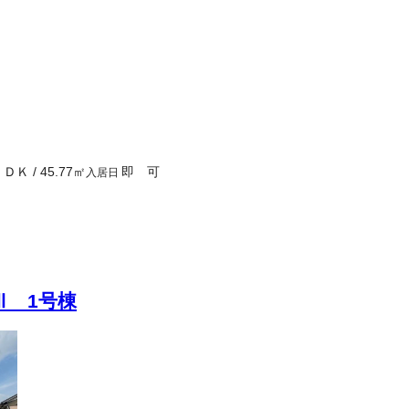
ＬＤＫ
/
45.77
㎡
即 可
入居日
町Ⅲ 1号棟