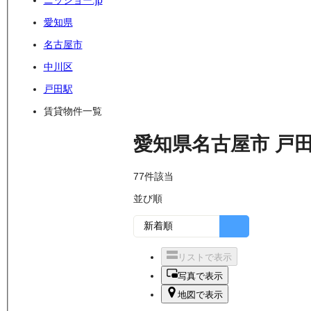
ニッショー.jp
愛知県
名古屋市
中川区
戸田駅
賃貸物件一覧
愛知県名古屋市
戸
77
件該当
並び順
リストで表示
写真で表示
地図で表示