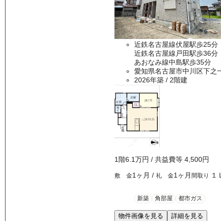
近鉄名古屋線伏屋駅歩25分
近鉄名古屋線戸田駅歩36分
あおなみ線中島駅歩35分
愛知県名古屋市中川区下之
2026年築
/ 2階建
1
階
6.1万
円
/ 共益費等
4,500円
1ヶ月
/
1ヶ月
１
敷 金
礼 金
間取り
新築
角部屋
都市ガス
物件画像を見る
詳細を見る