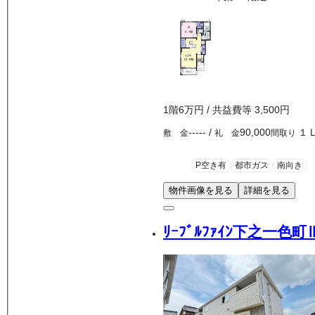
1
階
6万
円
/ 共益費等
3,500円
-----
/
90,000
１
敷 金
礼 金
間取り
P空き有
都市ガス
南向き
物件画像を見る
詳細を見る
ﾘｰﾌﾞﾙﾌｧｲﾝ下之一色