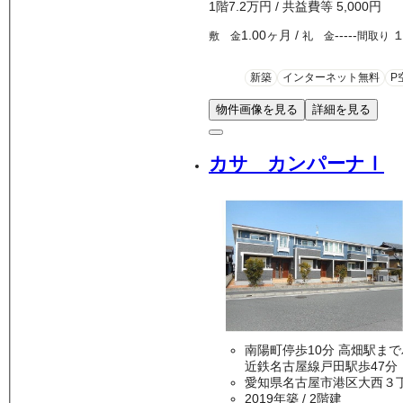
1
階
7.2万
円
/ 共益費等
5,000円
1.00ヶ月
/
-----
敷 金
礼 金
間取り
新築
インターネット無料
P
物件画像を見る
詳細を見る
カサ カンパーナⅠ
南陽町停歩10分 高
近鉄名古屋線戸田駅歩47分
愛知県名古屋市港区大西３
2019年築
/ 2階建