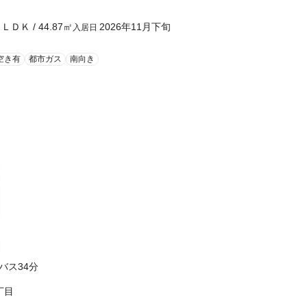
１ＬＤＫ
/
44.87
㎡
2026年11月下旬
入居日
空き有
都市ガス
南向き
畑駅までバス34分
丁目