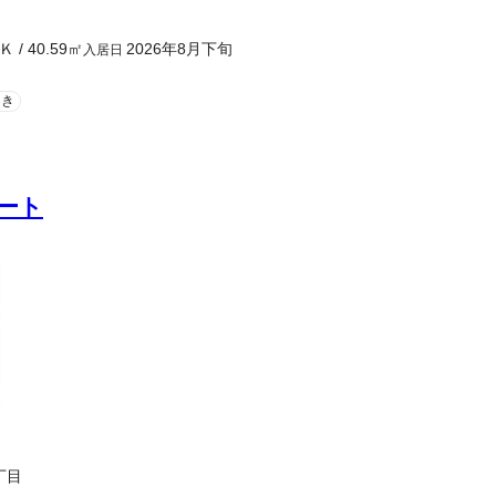
Ｋ
/
40.59
㎡
2026年8月下旬
入居日
向き
ート
丁目