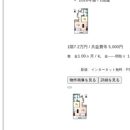
2026年築
/ 2階建
1
階
7.2万
円
/ 共益費等
5,000円
1.00ヶ月
/
-----
敷 金
礼 金
間取り
新築
インターネット無料
P
物件画像を見る
詳細を見る