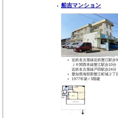
船吉マンション
近鉄名古屋線近鉄蟹江駅歩
ＪＲ関西本線蟹江駅歩10分
近鉄名古屋線戸田駅歩24分
愛知県海部郡蟹江町城２丁
1977年築
/ 3階建