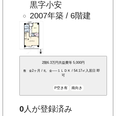
黒字小安
2007年築
/ 6階建
2
階
6.3万
円
共益費等
5,000円
2ヶ月
/
-----
１ＬＤＫ
/
54.17
㎡
入居日
即
敷 金
礼 金
可
P空き有
南向き
0
人が登録済み