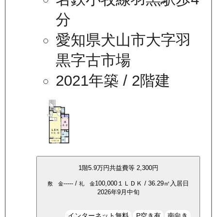
分
愛知県犬山市大字羽
黒字古市場
2021年築
/ 2階建
1
階
5.9万
円
共益費等
2,300円
-----
/
100,000
１ＬＤＫ
/
36.29
㎡
入居日
敷 金
礼 金
2026年9月中旬
インターネット無料
P空き有
南向き