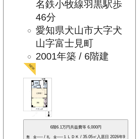
名鉄小牧線羽黒駅歩
46分
愛知県犬山市大字犬
山字富士見町
2001年築
/ 6階建
6
階
6.1万
円
共益費等
6,000円
-----
/
-----
１ＬＤＫ
/
35.05
㎡
入居日
2026年9
敷 金
礼 金