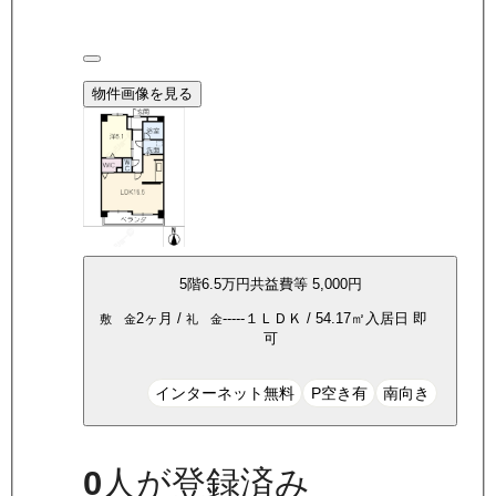
物件画像を見る
5
階
6.5万
円
共益費等
5,000円
2ヶ月
/
-----
１ＬＤＫ
/
54.17
㎡
入居日
即
敷 金
礼 金
可
インターネット無料
P空き有
南向き
0
人が登録済み