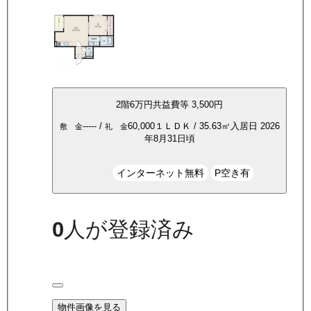
2
階
6万
円
共益費等
3,500円
-----
/
60,000
１ＬＤＫ
/
35.63
㎡
入居日
2026
敷 金
礼 金
年8月31日頃
インターネット無料
P空き有
0
人が登録済み
物件画像を見る