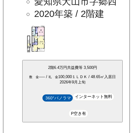
愛知県犬山市字郷西
2020年築
/ 2階建
2
階
6.4万
円
共益費等
3,500円
-----
/
100,000
１ＬＤＫ
/
48.65
㎡
入居日
敷 金
礼 金
2026年9月上旬
インターネット無料
360°パノラマ
P空き有