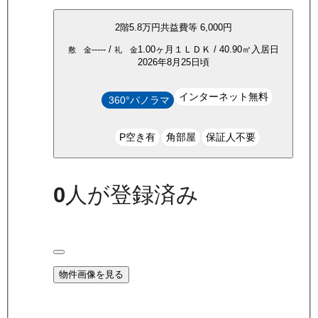
2
階
5.8万
円
共益費等
6,000円
-----
/
1.00ヶ月
１ＬＤＫ
/
40.90
㎡
入居日
敷 金
礼 金
2026年8月25日頃
インターネット無料
360°パノラマ
P空き有
角部屋
保証人不要
0
人が登録済み
物件画像を見る