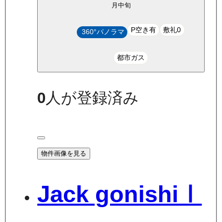
月中旬
P空き有
敷礼0
360°パノラマ
都市ガス
0
人が登録済み
物件画像を見る
Jack gonishiⅠ