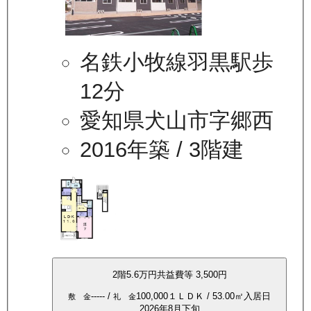
名鉄小牧線羽黒駅歩
12分
愛知県犬山市字郷西
2016年築
/ 3階建
2
階
5.6万
円
共益費等
3,500円
-----
/
100,000
１ＬＤＫ
/
53.00
㎡
入居日
敷 金
礼 金
2026年8月下旬