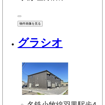
物件画像を見る
グラシオ
名鉄小牧線羽黒駅歩4