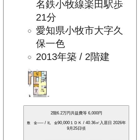
名鉄小牧線楽田駅歩
21分
愛知県小牧市大字久
保一色
2013年築
/ 2階建
2
階
6.2万
円
共益費等
6,000円
-----
/
90,000
１ＤＫ
/
40.36
㎡
入居日
2026年
敷 金
礼 金
9月25日頃