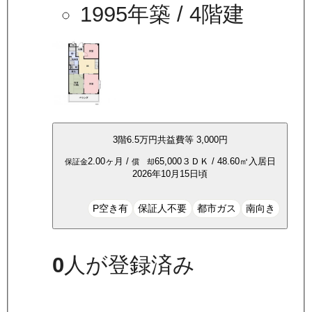
1995年築
/ 4階建
3
階
6.5万
円
共益費等
3,000円
2.00ヶ月
/
65,000
３ＤＫ
/
48.60
㎡
入居日
保証金
償 却
2026年10月15日頃
P空き有
保証人不要
都市ガス
南向き
0
人が登録済み