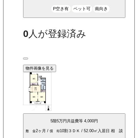
P空き有
ペット可
南向き
0
人が登録済み
物件画像を見る
5
階
5万
円
共益費等
4,000円
2ヶ月
/
10割
３ＤＫ
/
52.00
㎡
入居日
相 談
敷 金
償 却