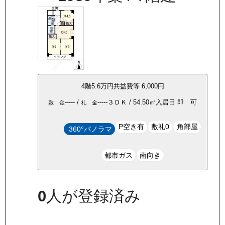
4
階
5.6万
円
共益費等
6,000円
-----
/
-----
３ＤＫ
/
54.50
㎡
入居日
即 可
敷 金
礼 金
P空き有
敷礼0
角部屋
360°パノラマ
都市ガス
南向き
0
人が登録済み