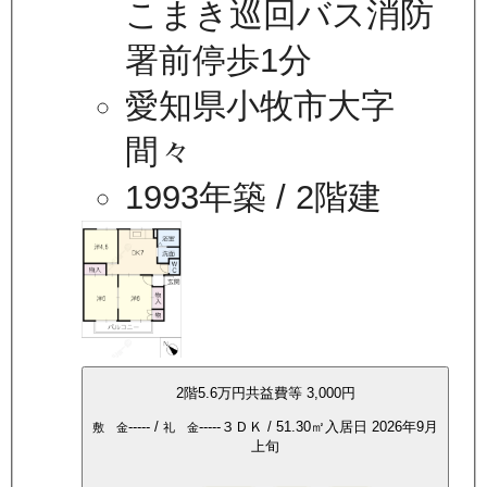
こまき巡回バス消防
署前停歩1分
愛知県小牧市大字
間々
1993年築
/ 2階建
2
階
5.6万
円
共益費等
3,000円
-----
/
-----
３ＤＫ
/
51.30
㎡
入居日
2026年9月
敷 金
礼 金
上旬