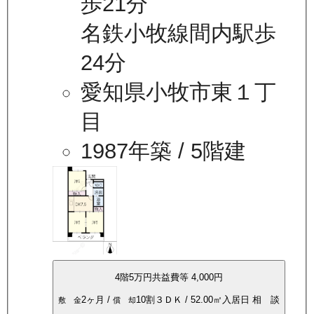
歩21分
名鉄小牧線間内駅歩
24分
愛知県小牧市東１丁
目
1987年築
/ 5階建
4
階
5万
円
共益費等
4,000円
2ヶ月
/
10割
３ＤＫ
/
52.00
㎡
入居日
相 談
敷 金
償 却