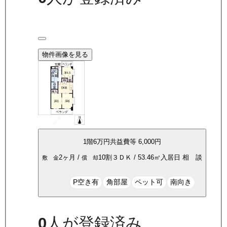
物件画像を見る
1
階
6万
円
共益費等
6,000円
2ヶ月
/
10割
３ＤＫ
/
53.46
㎡
入居日
相 談
敷 金
償 却
P空き有
角部屋
ペット可
南向き
0
人が登録済み