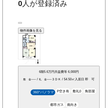
0
人が登録済み
物件画像を見る
6
階
5.6万
円
共益費等
6,000円
-----
/
-----
３ＤＫ
/
54.50
㎡
入居日
即 可
敷 金
礼 金
P空き有
敷礼0
角部屋
360°パノラマ
都市ガス
南向き