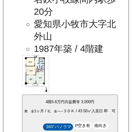
20分
愛知県小牧市大字北
外山
1987年築
/ 4階建
4
階
5.6万
円
共益費等
3,000円
1ヶ月
/
-----
３ＤＫ
/
43.50
㎡
入居日
即 可
敷 金
礼 金
P空き有
南向き
360°パノラマ