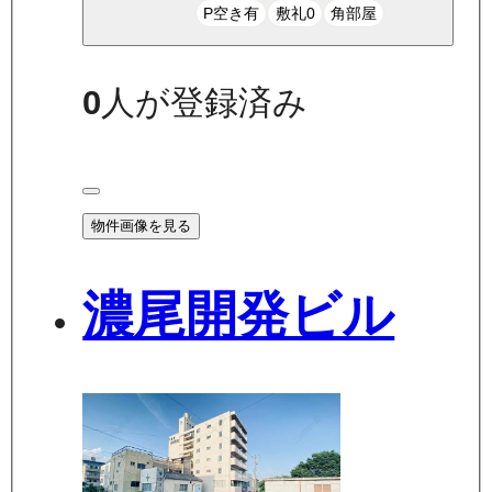
P空き有
敷礼0
角部屋
0
人が登録済み
物件画像を見る
濃尾開発ビル