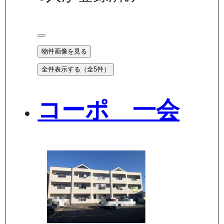
物件画像を見る
全件表示する（全
5
件）
コーポ 一会