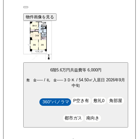
物件画像を見る
6
階
5.6万
円
共益費等
6,000円
-----
/
-----
３ＤＫ
/
54.50
㎡
入居日
2026年9月
敷 金
礼 金
中旬
P空き有
敷礼0
角部屋
360°パノラマ
都市ガス
南向き