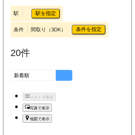
駅を指定
駅
条件を指定
条件
間取り（3DK）
20
件
リストで表示
写真で表示
地図で表示