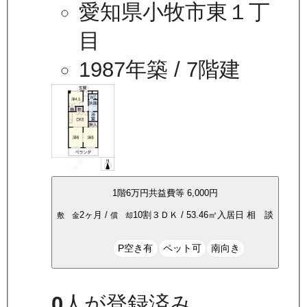
愛知県小牧市東１丁
目
1987年築
/ 7階建
1
階
6万
円
共益費等
6,000円
2ヶ月
/
10割
３ＤＫ
/
53.46
㎡
入居日
相 談
敷 金
償 却
P空き有
ペット可
南向き
0
人が登録済み