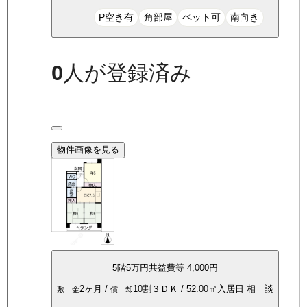
P空き有
角部屋
ペット可
南向き
0
人が登録済み
物件画像を見る
5
階
5万
円
共益費等
4,000円
2ヶ月
/
10割
３ＤＫ
/
52.00
㎡
入居日
相 談
敷 金
償 却