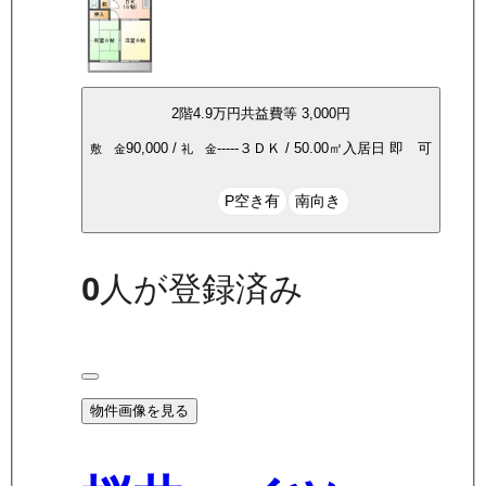
2
階
4.9万
円
共益費等
3,000円
90,000
/
-----
３ＤＫ
/
50.00
㎡
入居日
即 可
敷 金
礼 金
P空き有
南向き
0
人が登録済み
物件画像を見る