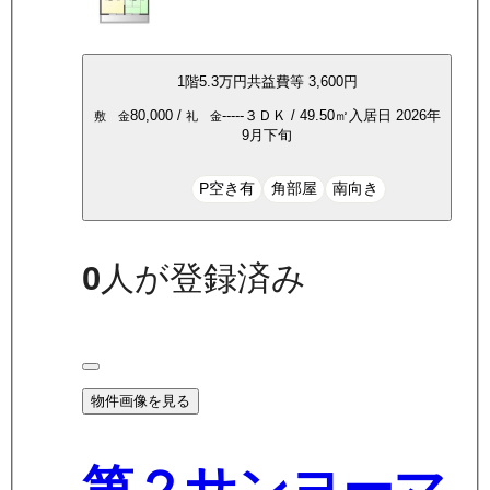
1
階
5.3万
円
共益費等
3,600円
80,000
/
-----
３ＤＫ
/
49.50
㎡
入居日
2026年
敷 金
礼 金
9月下旬
P空き有
角部屋
南向き
0
人が登録済み
物件画像を見る