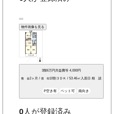
物件画像を見る
3
階
6万
円
共益費等
4,000円
2ヶ月
/
10割
３ＤＫ
/
53.46
㎡
入居日
相 談
敷 金
償 却
P空き有
ペット可
南向き
0
人が登録済み