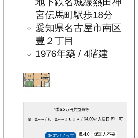
地下鉄名城線熱田神
宮伝馬町駅歩18分
愛知県名古屋市南区
豊２丁目
1976年築
/ 4階建
4
階
6.2万
円
共益費等
-----
-----
/
-----
３ＬＤＫ
/
64.00
㎡
入居日
即 可
敷 金
礼 金
敷礼0
保証人不要
360°パノラマ