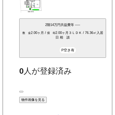
2
階
14万
円
共益費等
-----
2.00ヶ月
/
2.00ヶ月
３ＬＤＫ
/
76.36
㎡
入居
敷 金
償 却
日
相 談
P空き有
0
人が登録済み
物件画像を見る