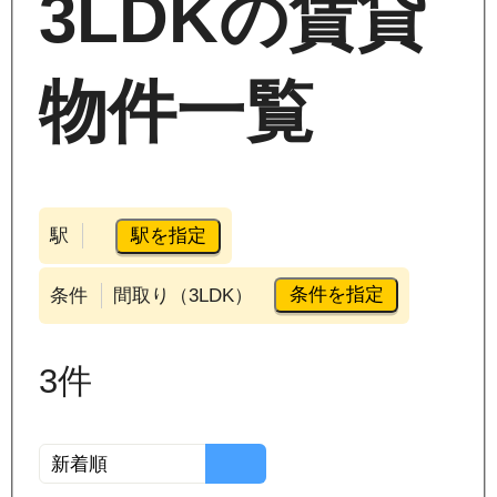
3LDKの賃貸
物件一覧
駅を指定
駅
条件を指定
条件
間取り（3LDK）
3
件