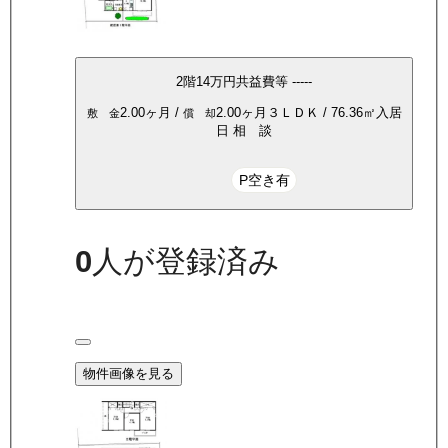
2
階
14万
円
共益費等
-----
2.00ヶ月
/
2.00ヶ月
３ＬＤＫ
/
76.36
㎡
入居
敷 金
償 却
日
相 談
P空き有
0
人が登録済み
物件画像を見る