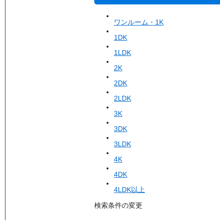
ワンルーム・1K
1DK
1LDK
2K
2DK
2LDK
3K
3DK
3LDK
4K
4DK
4LDK以上
検索条件の変更