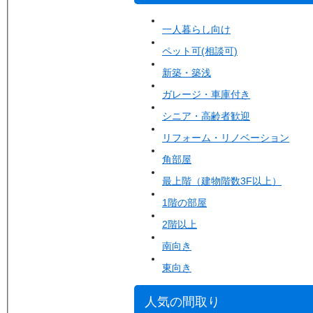
一人暮らし向け
ペット可(相談可)
新築・築浅
ガレージ・車庫付き
シニア・高齢者歓迎
リフォーム・リノベーション
角部屋
最上階（建物階数3F以上）
1階の部屋
2階以上
南向き
東向き
人気の間取り