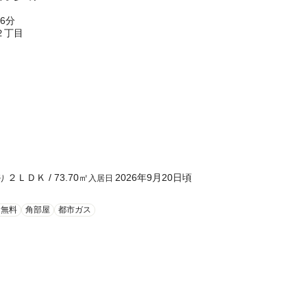
6分
２丁目
２ＬＤＫ
/
73.70
㎡
2026年9月20日頃
り
入居日
ト無料
角部屋
都市ガス