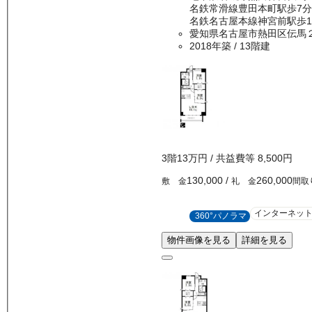
名鉄常滑線豊田本町駅歩7分
名鉄名古屋本線神宮前駅歩1
愛知県名古屋市熱田区伝馬
2018年築
/ 13階建
3
階
13万
円
/ 共益費等
8,500円
130,000
/
260,000
敷 金
礼 金
間取
インターネッ
360°パノラマ
物件画像を見る
詳細を見る