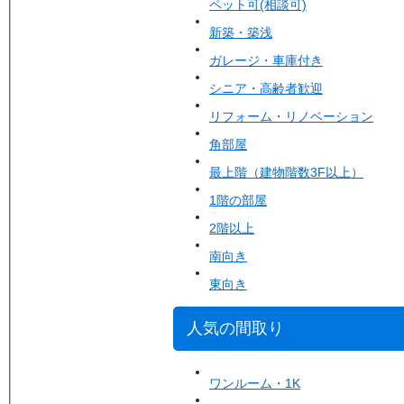
ペット可(相談可)
新築・築浅
ガレージ・車庫付き
シニア・高齢者歓迎
リフォーム・リノベーション
角部屋
最上階（建物階数3F以上）
1階の部屋
2階以上
南向き
東向き
人気の間取り
ワンルーム・1K