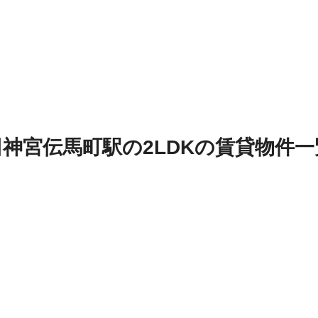
田神宮伝馬町駅
の
2LDK
の
賃貸物件
一