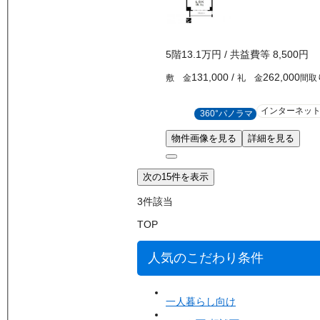
5
階
13.1万
円
/ 共益費等
8,500円
131,000
/
262,000
敷 金
礼 金
間取
インターネッ
360°パノラマ
物件画像を見る
詳細を見る
次の15件を表示
3
件該当
TOP
人気のこだわり条件
一人暮らし向け