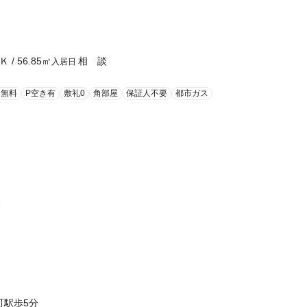
Ｋ
/
56.85
㎡
相 談
入居日
ト無料
P空き有
敷礼0
角部屋
保証人不要
都市ガス
町駅歩5分