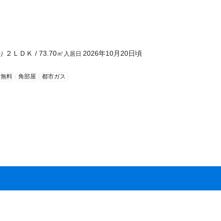
２ＬＤＫ
/
73.70
㎡
2026年10月20日頃
り
入居日
ト無料
角部屋
都市ガス