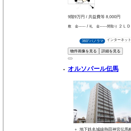
9
階
9万
円
/ 共益費等
8,000円
-----
/
-----
２ＬＤ
敷 金
礼 金
間取り
インターネッ
360°パノラマ
物件画像を見る
詳細を見る
オルソパール伝馬
地下鉄名城線熱田神宮伝馬