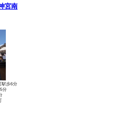
神宮南
町駅歩6分
5分
分
町