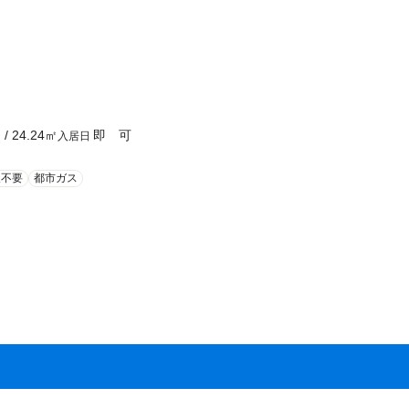
Ｋ
/
24.24
㎡
即 可
入居日
人不要
都市ガス