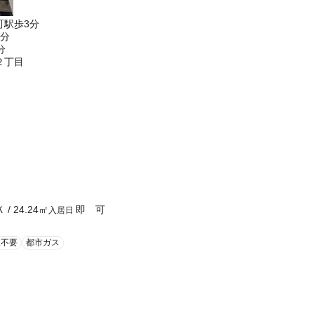
町駅歩3分
9分
分
２丁目
Ｋ
/
24.24
㎡
即 可
入居日
人不要
都市ガス