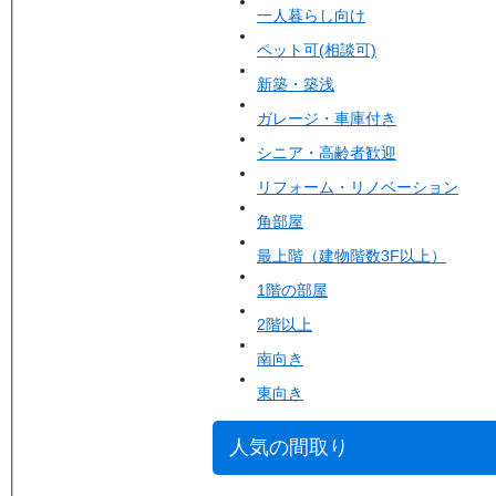
一人暮らし向け
ペット可(相談可)
新築・築浅
ガレージ・車庫付き
シニア・高齢者歓迎
リフォーム・リノベーション
角部屋
最上階（建物階数3F以上）
1階の部屋
2階以上
南向き
東向き
人気の間取り