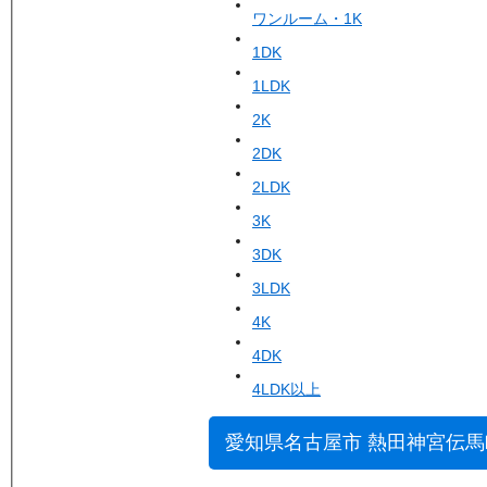
ワンルーム・1K
1DK
1LDK
2K
2DK
2LDK
3K
3DK
3LDK
4K
4DK
4LDK以上
愛知県名古屋市 熱田神宮伝