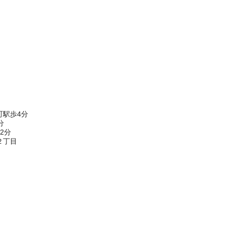
町駅歩4分
分
2分
２丁目