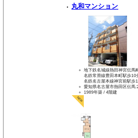
丸和マンション
地下鉄名城線熱田神宮伝馬
名鉄常滑線豊田本町駅歩10
名鉄名古屋本線神宮前駅歩1
愛知県名古屋市熱田区伝馬
1989年築
/ 4階建