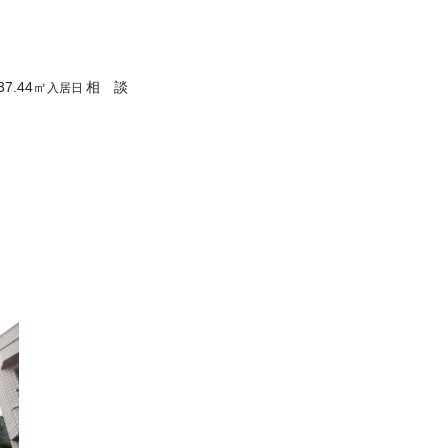
37.44
㎡
相 談
入居日