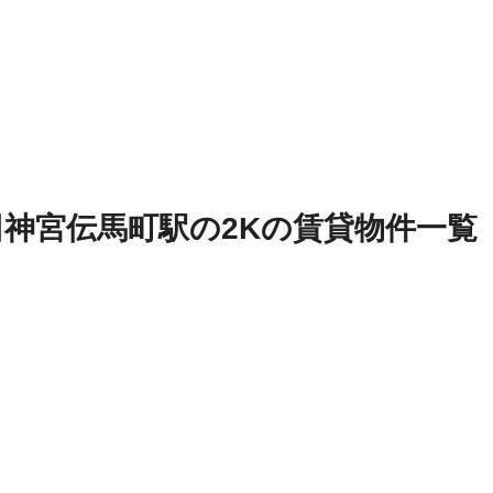
田神宮伝馬町駅
の
2K
の
賃貸物件
一覧