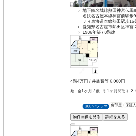
地下鉄名城線熱田神宮伝馬
名鉄名古屋本線神宮前駅歩
ＪＲ東海道本線熱田駅歩15
愛知県名古屋市熱田区神宮
1986年築
/ 8階建
4
階
4万
円
/ 共益費等
6,000円
1ヶ月
/
1ヶ月
２
敷 金
敷 引
間取り
角部屋
保証
360°パノラマ
物件画像を見る
詳細を見る