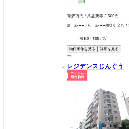
3
階
5万
円
/ 共益費等
2,500円
-----
/
-----
２Ｋ
/
敷 金
礼 金
間取り
敷礼0
都市ガス
物件画像を見る
詳細を見る
レジデンスじんぐう