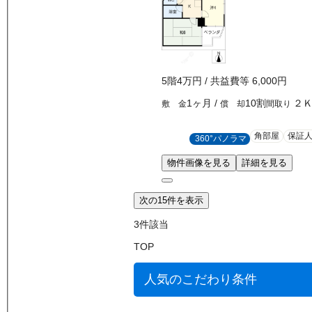
5
階
4万
円
/ 共益費等
6,000円
1ヶ月
/
10割
２
敷 金
償 却
間取り
角部屋
保証
360°パノラマ
物件画像を見る
詳細を見る
次の15件を表示
3
件該当
TOP
人気のこだわり条件