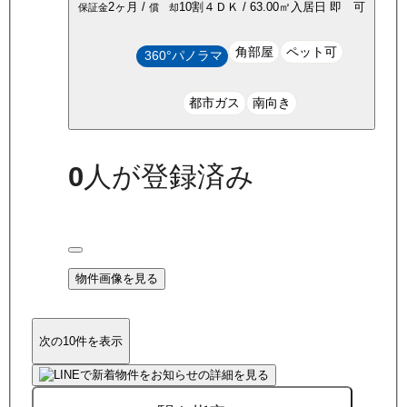
2ヶ月
/
10割
４ＤＫ
/
63.00
㎡
入居日
即 可
保証金
償 却
角部屋
ペット可
360°パノラマ
都市ガス
南向き
0
人が登録済み
物件画像を見る
次の10件を表示