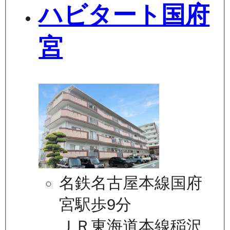
ハビタート国府
宮
名鉄名古屋本線国府
宮駅歩9分
ＪＲ東海道本線稲沢