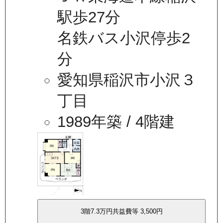
駅歩27分
名鉄バス小沢停歩2
分
愛知県稲沢市小沢３
丁目
1989年築
/ 4階建
3
階
7.3万
円
共益費等
3,500円