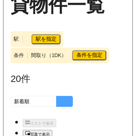
貸物件一覧
駅を指定
駅
条件を指定
条件
間取り（1DK）
20
件
リストで表示
写真で表示