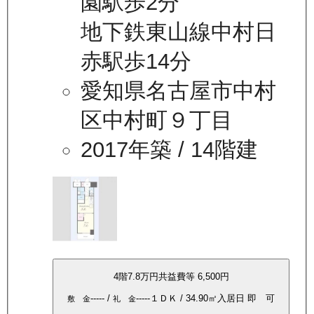
園駅歩2分
地下鉄東山線中村日
赤駅歩14分
愛知県名古屋市中村
区中村町９丁目
2017年築
/ 14階建
4
階
7.8万
円
共益費等
6,500円
-----
/
-----
１ＤＫ
/
34.90
㎡
入居日
即 可
敷 金
礼 金