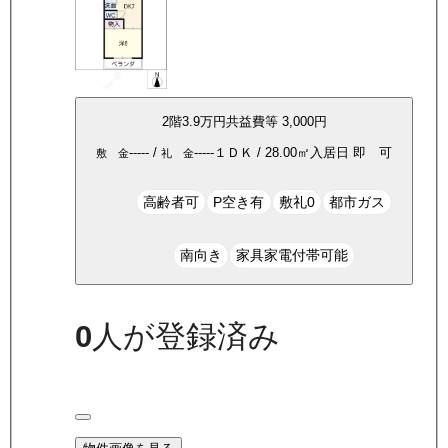
2
階
3.9万
円
共益費等
3,000円
-----
/
-----
１ＤＫ
/
28.00
㎡
入居日
即 可
敷 金
礼 金
高齢者可
P空き有
敷礼0
都市ガス
南向き
家具家電付帯可能
0
人が登録済み