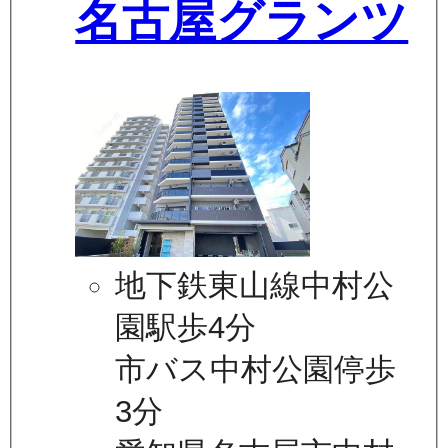
名古屋グランツ
地下鉄東山線中村公
園駅歩4分
市バス中村公園停歩
3分