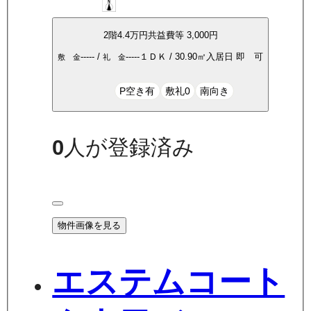
2
階
4.4万
円
共益費等
3,000円
-----
/
-----
１ＤＫ
/
30.90
㎡
入居日
即 可
敷 金
礼 金
P空き有
敷礼0
南向き
0
人が登録済み
物件画像を見る
エステムコート