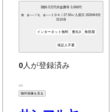
3
階
6.5万
円
共益費等
3,000円
-----
/
-----
１ＤＫ
/
27.50
㎡
入居日
2026年8月
敷 金
礼 金
31日頃
インターネット無料
敷礼0
角部屋
保証人不要
0
人が登録済み
物件画像を見る