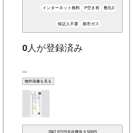
インターネット無料
P空き有
敷礼0
保証人不要
都市ガス
0
人が登録済み
物件画像を見る
2
階
7.8万
円
共益費等
6,500円