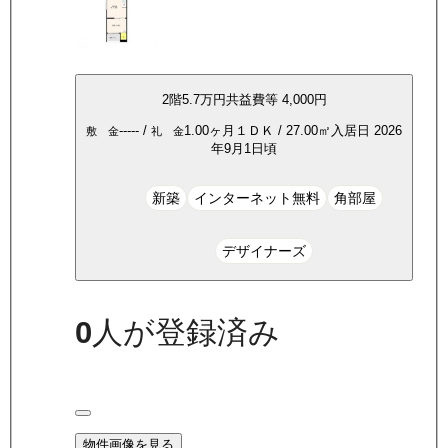
2
階
5.7万
円
共益費等
4,000円
-----
/
1.00ヶ月
１ＤＫ
/
27.00
㎡
入居日
2026
敷 金
礼 金
年9月1日頃
新築
インターネット無料
角部屋
デザイナーズ
0
人が登録済み
物件画像を見る