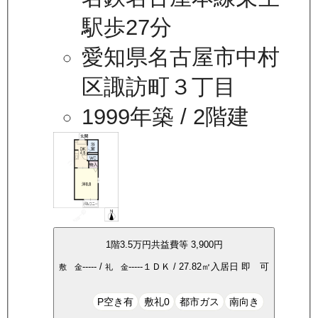
駅歩27分
愛知県名古屋市中村
区諏訪町３丁目
1999年築
/ 2階建
1
階
3.5万
円
共益費等
3,900円
-----
/
-----
１ＤＫ
/
27.82
㎡
入居日
即 可
敷 金
礼 金
P空き有
敷礼0
都市ガス
南向き