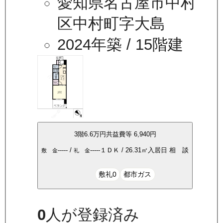
愛知県名古屋市中村
区中村町字大島
2024年築
/ 15階建
3
階
6.6万
円
共益費等
6,940円
-----
/
-----
１ＤＫ
/
26.31
㎡
入居日
相 談
敷 金
礼 金
敷礼0
都市ガス
0
人が登録済み