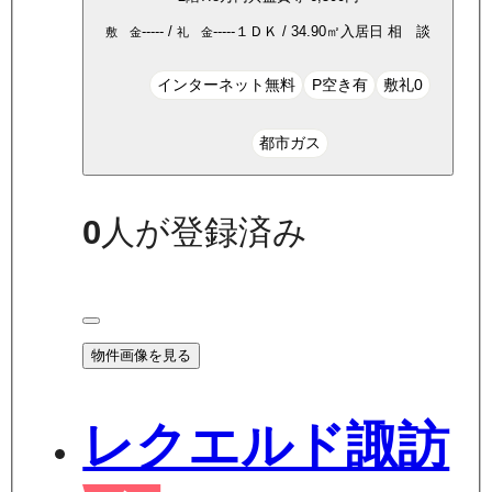
-----
/
-----
１ＤＫ
/
34.90
㎡
入居日
相 談
敷 金
礼 金
インターネット無料
P空き有
敷礼0
都市ガス
0
人が登録済み
物件画像を見る
レクエルド諏訪