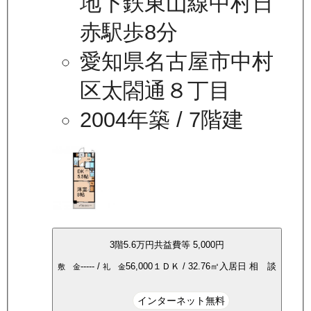
地下鉄東山線中村日
赤駅歩8分
愛知県名古屋市中村
区太閤通８丁目
2004年築
/ 7階建
3
階
5.6万
円
共益費等
5,000円
-----
/
56,000
１ＤＫ
/
32.76
㎡
入居日
相 談
敷 金
礼 金
インターネット無料