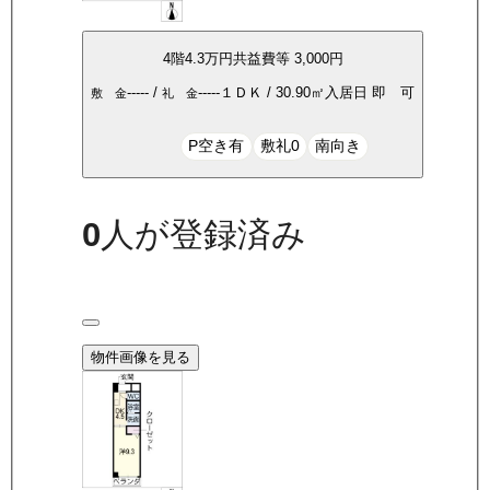
4
階
4.3万
円
共益費等
3,000円
-----
/
-----
１ＤＫ
/
30.90
㎡
入居日
即 可
敷 金
礼 金
P空き有
敷礼0
南向き
0
人が登録済み
物件画像を見る