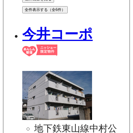
全件表示する（全
6
件）
今井コーポ
地下鉄東山線中村公