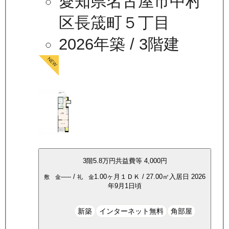
愛知県名古屋市中村
区長筬町５丁目
2026年築
/ 3階建
3
階
5.8万
円
共益費等
4,000円
-----
/
1.00ヶ月
１ＤＫ
/
27.00
㎡
入居日
2026
敷 金
礼 金
年9月1日頃
新築
インターネット無料
角部屋