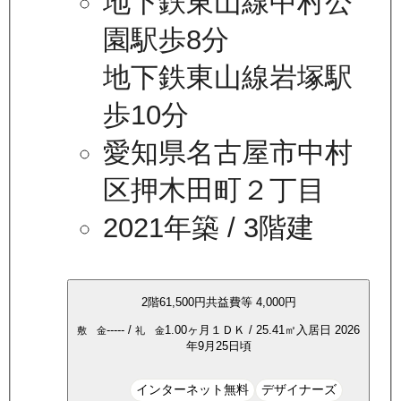
地下鉄東山線中村公
園駅歩8分
地下鉄東山線岩塚駅
歩10分
愛知県名古屋市中村
区押木田町２丁目
2021年築
/ 3階建
2
階
61,500
円
共益費等
4,000円
-----
/
1.00ヶ月
１ＤＫ
/
25.41
㎡
入居日
2026
敷 金
礼 金
年9月25日頃
インターネット無料
デザイナーズ