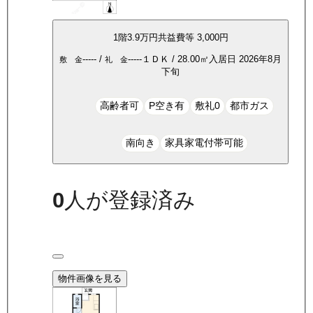
1
階
3.9万
円
共益費等
3,000円
-----
/
-----
１ＤＫ
/
28.00
㎡
入居日
2026年8月
敷 金
礼 金
下旬
高齢者可
P空き有
敷礼0
都市ガス
南向き
家具家電付帯可能
0
人が登録済み
物件画像を見る