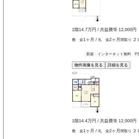
1
階
14.7万
円
/ 共益費等
12,000円
1ヶ月
/
2ヶ月
２
敷 金
礼 金
間取り
新築
インターネット無料
P
物件画像を見る
詳細を見る
1
階
14.4万
円
/ 共益費等
12,000円
1ヶ月
/
2ヶ月
２
敷 金
礼 金
間取り