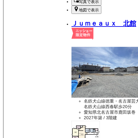
写真で表示
地図で表示
Ｊｕｍｅａｕｘ 北館
名鉄犬山線徳重・名古屋芸
名鉄犬山線西春駅歩20分
愛知県北名古屋市鹿田坂巻
2027年築
/ 3階建