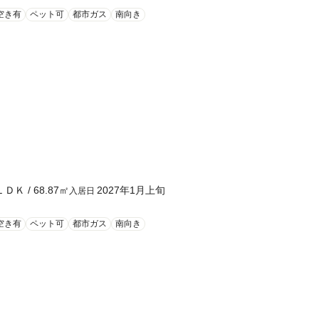
空き有
ペット可
都市ガス
南向き
ＬＤＫ
/
68.87
㎡
2027年1月上旬
入居日
空き有
ペット可
都市ガス
南向き