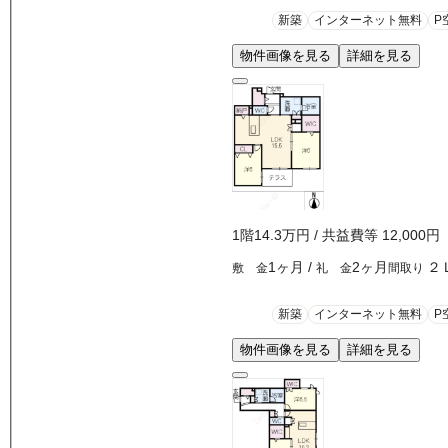
新築
インターネット無料
P
物件画像を見る
詳細を見る
1
階
14.3万
円
/ 共益費等
12,000円
1ヶ月
/
2ヶ月
２
敷 金
礼 金
間取り
新築
インターネット無料
P
物件画像を見る
詳細を見る