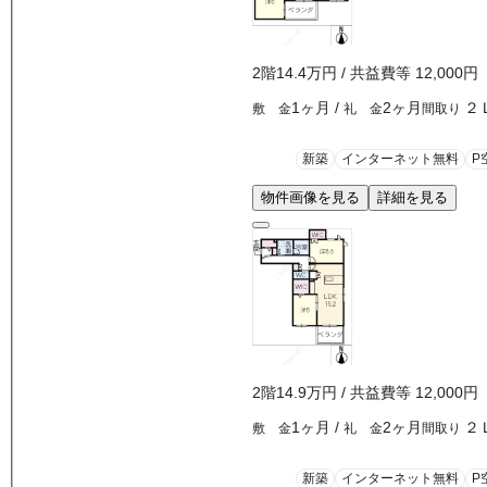
2
階
14.4万
円
/ 共益費等
12,000円
1ヶ月
/
2ヶ月
２
敷 金
礼 金
間取り
新築
インターネット無料
P
物件画像を見る
詳細を見る
2
階
14.9万
円
/ 共益費等
12,000円
1ヶ月
/
2ヶ月
２
敷 金
礼 金
間取り
新築
インターネット無料
P