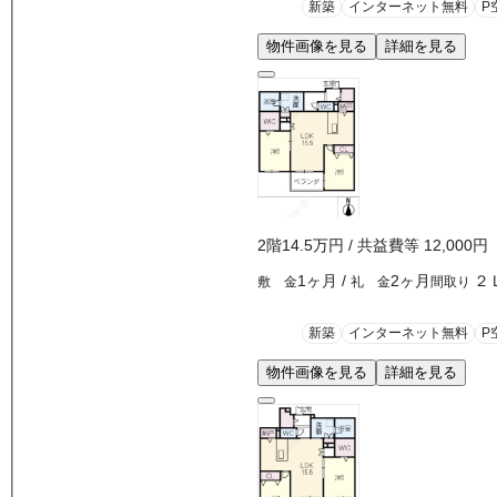
新築
インターネット無料
P
物件画像を見る
詳細を見る
2
階
14.5万
円
/ 共益費等
12,000円
1ヶ月
/
2ヶ月
２
敷 金
礼 金
間取り
新築
インターネット無料
P
物件画像を見る
詳細を見る