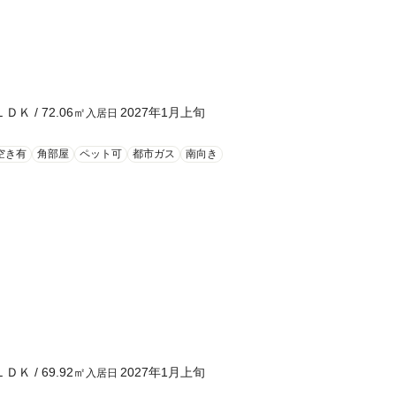
ＬＤＫ
/
72.06
㎡
2027年1月上旬
入居日
空き有
角部屋
ペット可
都市ガス
南向き
ＬＤＫ
/
69.92
㎡
2027年1月上旬
入居日