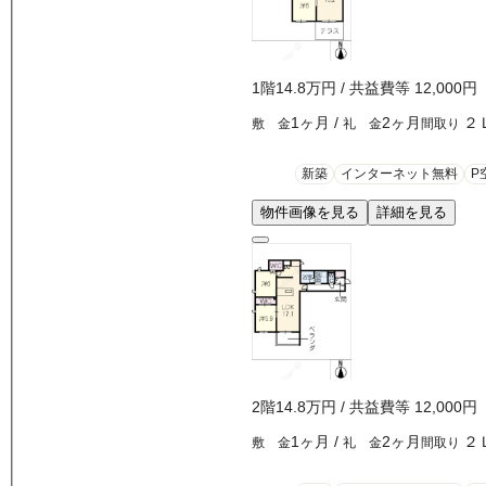
1
階
14.8万
円
/ 共益費等
12,000円
1ヶ月
/
2ヶ月
２
敷 金
礼 金
間取り
新築
インターネット無料
P
物件画像を見る
詳細を見る
2
階
14.8万
円
/ 共益費等
12,000円
1ヶ月
/
2ヶ月
２
敷 金
礼 金
間取り