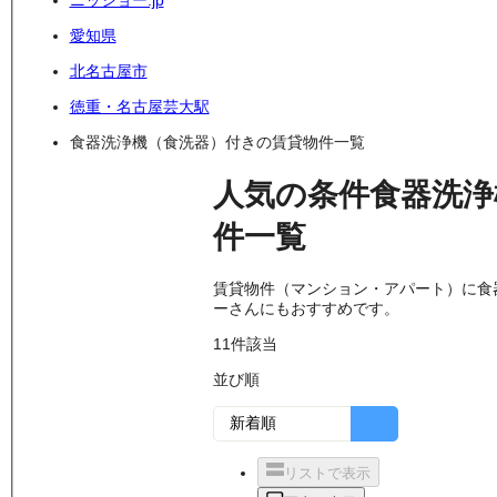
ニッショー.jp
愛知県
北名古屋市
徳重・名古屋芸大駅
食器洗浄機（食洗器）付きの賃貸物件一覧
人気の条件
食器洗浄
件
一覧
賃貸物件（マンション・アパート）に食
ーさんにもおすすめです。
11
件該当
並び順
リストで表示