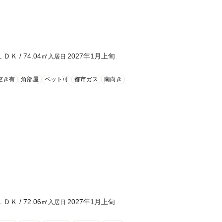
ＬＤＫ
/
74.04
㎡
2027年1月上旬
入居日
空き有
角部屋
ペット可
都市ガス
南向き
ＬＤＫ
/
72.06
㎡
2027年1月上旬
入居日