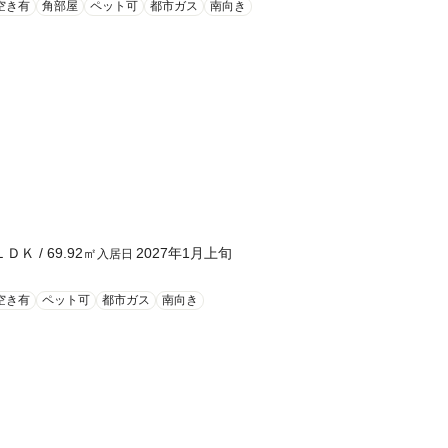
空き有
角部屋
ペット可
都市ガス
南向き
ＬＤＫ
/
69.92
㎡
2027年1月上旬
入居日
空き有
ペット可
都市ガス
南向き