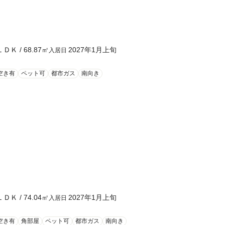
ＬＤＫ
/
68.87
㎡
2027年1月上旬
入居日
空き有
ペット可
都市ガス
南向き
ＬＤＫ
/
74.04
㎡
2027年1月上旬
入居日
空き有
角部屋
ペット可
都市ガス
南向き