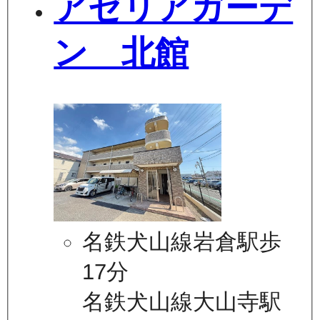
アゼリアガーデ
ン 北館
名鉄犬山線岩倉駅歩
17分
名鉄犬山線大山寺駅