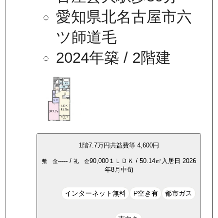
愛知県北名古屋市六
ツ師道毛
2024年築
/ 2階建
1
階
7.7万
円
共益費等
4,600円
-----
/
90,000
１ＬＤＫ
/
50.14
㎡
入居日
2026
敷 金
礼 金
年8月中旬
インターネット無料
P空き有
都市ガス