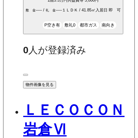
2
階
5.5万
円
共益費等
3,000円
-----
/
-----
１ＬＤＫ
/
41.85
㎡
入居日
即 可
敷 金
礼 金
P空き有
敷礼0
都市ガス
南向き
0
人が登録済み
物件画像を見る
ＬＥＣＯＣＯＮ
岩倉Ⅵ