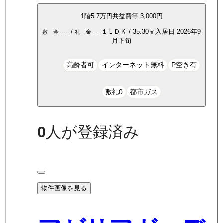
1
階
5.7万
円
共益費等
3,000円
-----
/
-----
１ＬＤＫ
/
35.30
㎡
入居日
2026年9
敷 金
礼 金
月下旬
高齢者可
インターネット無料
P空き有
敷礼0
都市ガス
0
人が登録済み
物件画像を見る