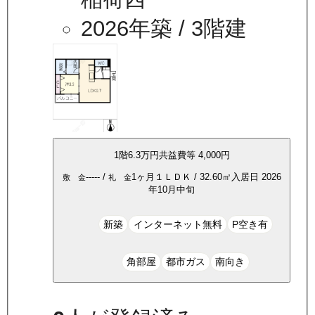
2026年築
/ 3階建
1
階
6.3万
円
共益費等
4,000円
-----
/
1ヶ月
１ＬＤＫ
/
32.60
㎡
入居日
2026
敷 金
礼 金
年10月中旬
新築
インターネット無料
P空き有
角部屋
都市ガス
南向き