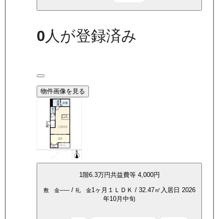
0
人が登録済み
物件画像を見る
1
階
6.3万
円
共益費等
4,000円
-----
/
1ヶ月
１ＬＤＫ
/
32.47
㎡
入居日
2026
敷 金
礼 金
年10月中旬