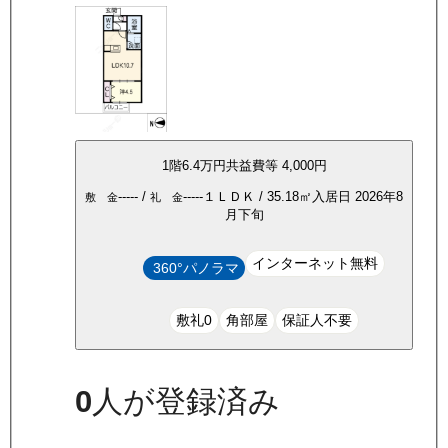
1
階
6.4万
円
共益費等
4,000円
-----
/
-----
１ＬＤＫ
/
35.18
㎡
入居日
2026年8
敷 金
礼 金
月下旬
インターネット無料
360°パノラマ
敷礼0
角部屋
保証人不要
0
人が登録済み