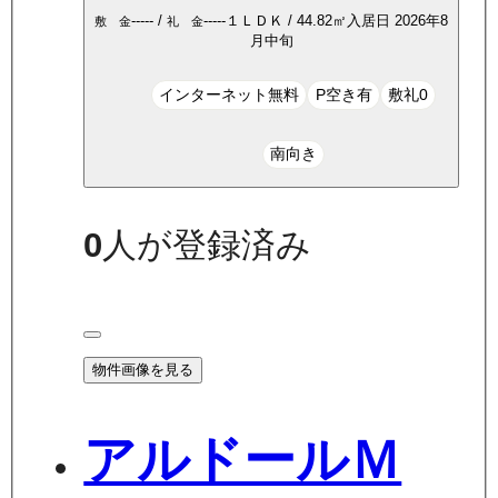
-----
/
-----
１ＬＤＫ
/
44.82
㎡
入居日
2026年8
敷 金
礼 金
月中旬
インターネット無料
P空き有
敷礼0
南向き
0
人が登録済み
物件画像を見る
アルドールＭ