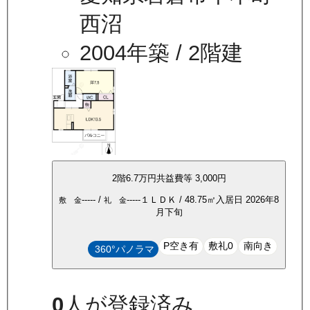
西沼
2004年築
/ 2階建
2
階
6.7万
円
共益費等
3,000円
-----
/
-----
１ＬＤＫ
/
48.75
㎡
入居日
2026年8
敷 金
礼 金
月下旬
P空き有
敷礼0
南向き
360°パノラマ
0
人が登録済み