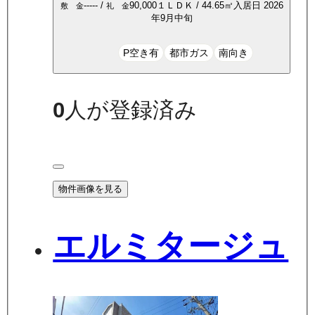
-----
/
90,000
１ＬＤＫ
/
44.65
㎡
入居日
2026
敷 金
礼 金
年9月中旬
P空き有
都市ガス
南向き
0
人が登録済み
物件画像を見る
エルミタージュ