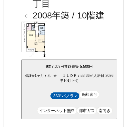
丁目
2008年築
/ 10階建
9
階
7.3万
円
共益費等
5,500円
1ヶ月
/
-----
１ＬＤＫ
/
53.36
㎡
入居日
2026
保証金
礼 金
年10月上旬
高齢者可
360°パノラマ
インターネット無料
都市ガス
南向き