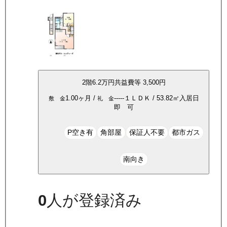
2
階
6.2万
円
共益費等
3,500円
1.00ヶ月
/
-----
１ＬＤＫ
/
53.82
㎡
入居日
敷 金
礼 金
即 可
P空き有
角部屋
保証人不要
都市ガス
南向き
0
人が登録済み