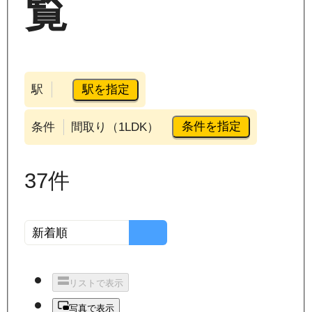
覧
駅を指定
駅
条件を指定
条件
間取り（1LDK）
37
件
リストで表示
写真で表示