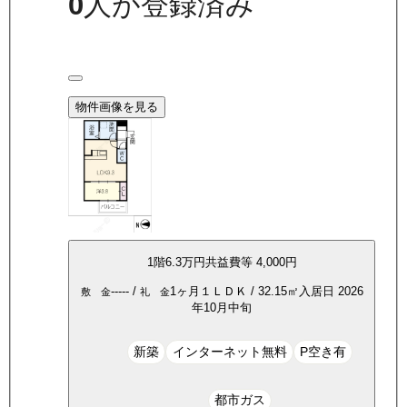
0
人が登録済み
物件画像を見る
1
階
6.3万
円
共益費等
4,000円
-----
/
1ヶ月
１ＬＤＫ
/
32.15
㎡
入居日
2026
敷 金
礼 金
年10月中旬
新築
インターネット無料
P空き有
都市ガス