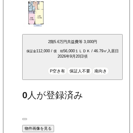
2
階
5.6万
円
共益費等
3,000円
112,000
/
56,000
１ＬＤＫ
/
46.79
㎡
入居日
保証金
償 却
2026年9月20日頃
P空き有
保証人不要
南向き
0
人が登録済み
物件画像を見る