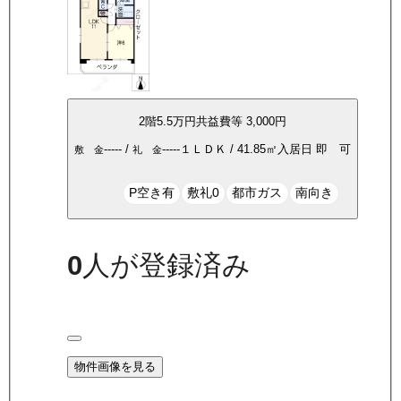
2
階
5.5万
円
共益費等
3,000円
-----
/
-----
１ＬＤＫ
/
41.85
㎡
入居日
即 可
敷 金
礼 金
P空き有
敷礼0
都市ガス
南向き
0
人が登録済み
物件画像を見る