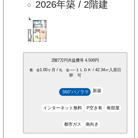
2026年築
/ 2階建
2
階
7万
円
共益費等
4,500円
1.00ヶ月
/
-----
１ＬＤＫ
/
42.34
㎡
入居日
敷 金
礼 金
即 可
新築
360°パノラマ
インターネット無料
P空き有
角部屋
都市ガス
南向き