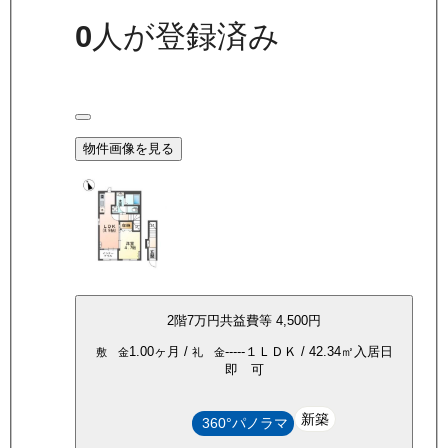
0
人が登録済み
物件画像を見る
2
階
7万
円
共益費等
4,500円
1.00ヶ月
/
-----
１ＬＤＫ
/
42.34
㎡
入居日
敷 金
礼 金
即 可
新築
360°パノラマ