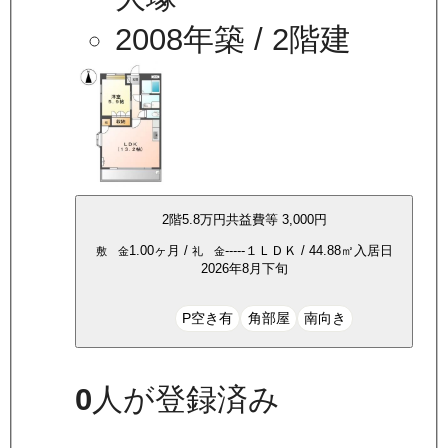
2008年築
/ 2階建
2
階
5.8万
円
共益費等
3,000円
1.00ヶ月
/
-----
１ＬＤＫ
/
44.88
㎡
入居日
敷 金
礼 金
2026年8月下旬
P空き有
角部屋
南向き
0
人が登録済み