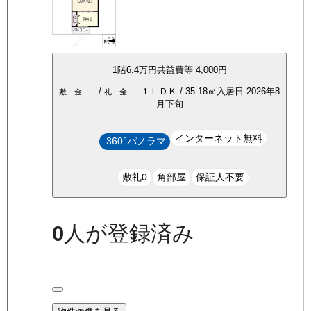
1
階
6.4万
円
共益費等
4,000円
-----
/
-----
１ＬＤＫ
/
35.18
㎡
入居日
2026年8
敷 金
礼 金
月下旬
インターネット無料
360°パノラマ
敷礼0
角部屋
保証人不要
0
人が登録済み