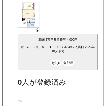
3
階
6.5万
円
共益費等
4,000円
-----
/
-----
１ＬＤＫ
/
32.49
㎡
入居日
2026年
敷 金
礼 金
10月下旬
敷礼0
角部屋
0
人が登録済み