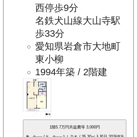
西停歩9分
名鉄犬山線大山寺駅
歩33分
愛知県岩倉市大地町
東小柳
1994年築
/ 2階建
1
階
5.7万
円
共益費等
3,000円
-----
/
-----
１ＬＤＫ
/
35.30
㎡
入居日
2026年9
敷 金
礼 金