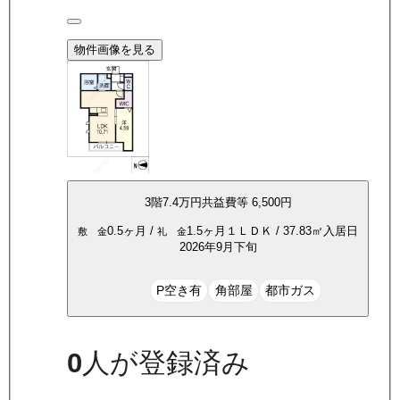
物件画像を見る
3
階
7.4万
円
共益費等
6,500円
0.5ヶ月
/
1.5ヶ月
１ＬＤＫ
/
37.83
㎡
入居日
敷 金
礼 金
2026年9月下旬
P空き有
角部屋
都市ガス
0
人が登録済み