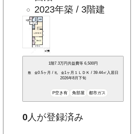
2023年築
/ 3階建
1
階
7.3万
円
共益費等
6,500円
0.5ヶ月
/
1ヶ月
１ＬＤＫ
/
39.44
㎡
入居日
敷 金
礼 金
2026年8月下旬
P空き有
角部屋
都市ガス
0
人が登録済み