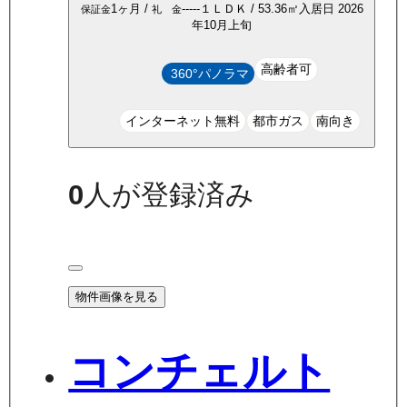
1ヶ月
/
-----
１ＬＤＫ
/
53.36
㎡
入居日
2026
保証金
礼 金
年10月上旬
高齢者可
360°パノラマ
インターネット無料
都市ガス
南向き
0
人が登録済み
物件画像を見る
コンチェルト