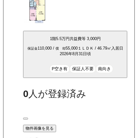
1
階
5.5万
円
共益費等
3,000円
110,000
/
55,000
１ＬＤＫ
/
46.79
㎡
入居日
保証金
償 却
2026年8月31日頃
P空き有
保証人不要
南向き
0
人が登録済み
物件画像を見る