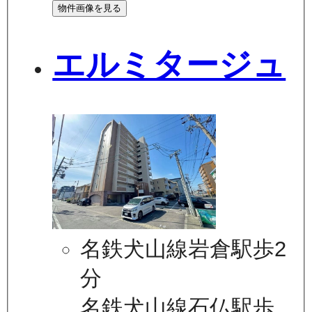
物件画像を見る
エルミタージュ
名鉄犬山線岩倉駅歩2
分
名鉄犬山線石仏駅歩