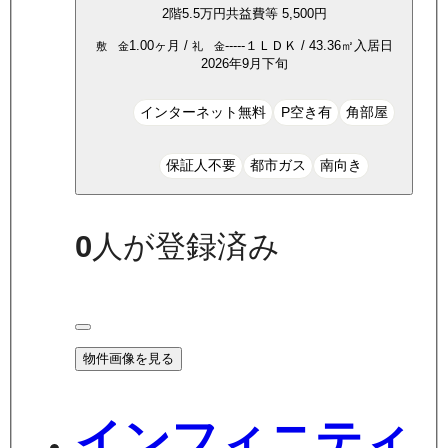
2
階
5.5万
円
共益費等
5,500円
1.00ヶ月
/
-----
１ＬＤＫ
/
43.36
㎡
入居日
敷 金
礼 金
2026年9月下旬
インターネット無料
P空き有
角部屋
保証人不要
都市ガス
南向き
0
人が登録済み
物件画像を見る
インフィニティ