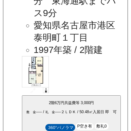
分 東海通駅までバ
ス9分
愛知県名古屋市港区
泰明町１丁目
1997年築
/ 2階建
2
階
6万
円
共益費等
3,000円
-----
/
-----
２ＬＤＫ
/
50.48
㎡
入居日
即 可
敷 金
礼 金
P空き有
敷礼0
360°パノラマ