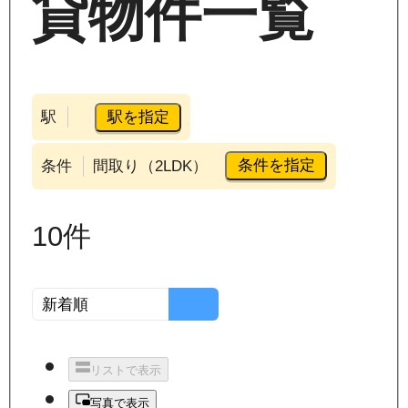
貸物件一覧
駅を指定
駅
条件を指定
条件
間取り（2LDK）
10
件
リストで表示
写真で表示