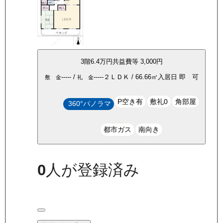
3
階
6.4万
円
共益費等
3,000円
-----
/
-----
２ＬＤＫ
/
66.66
㎡
入居日
即 可
敷 金
礼 金
P空き有
敷礼0
角部屋
360°パノラマ
都市ガス
南向き
0
人が登録済み