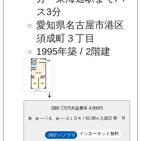
ス3分
愛知県名古屋市港区
須成町３丁目
1995年築
/ 2階建
2
階
5.7万
円
共益費等
4,000円
-----
/
-----
２ＬＤＫ
/
61.00
㎡
入居日
即 可
敷 金
礼 金
インターネット無料
360°パノラマ