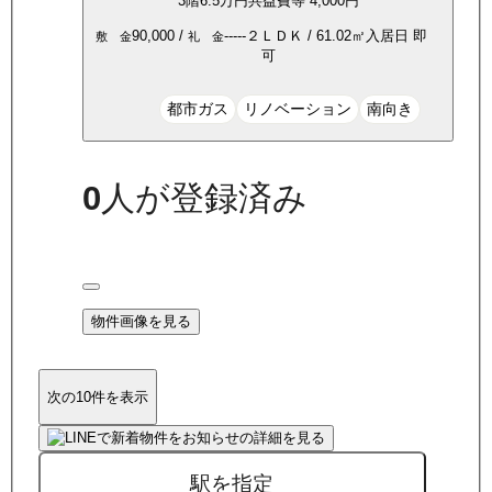
3
階
6.5万
円
共益費等
4,000円
90,000
/
-----
２ＬＤＫ
/
61.02
㎡
入居日
即
敷 金
礼 金
可
都市ガス
リノベーション
南向き
0
人が登録済み
物件画像を見る
次の10件を表示
駅を指定