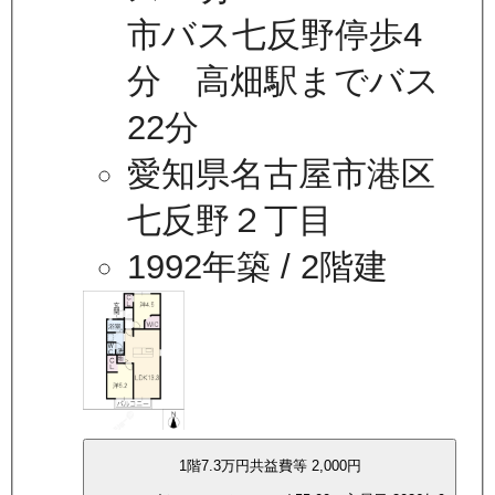
市バス七反野停歩4
分 高畑駅までバス
22分
愛知県名古屋市港区
七反野２丁目
1992年築
/ 2階建
1
階
7.3万
円
共益費等
2,000円