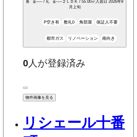
-----
/
-----
２ＬＤＫ
/
55.00
㎡
入居日
2026年9
敷 金
礼 金
月上旬
P空き有
敷礼0
角部屋
保証人不要
都市ガス
リノベーション
南向き
0
人が登録済み
物件画像を見る
リシェール十番