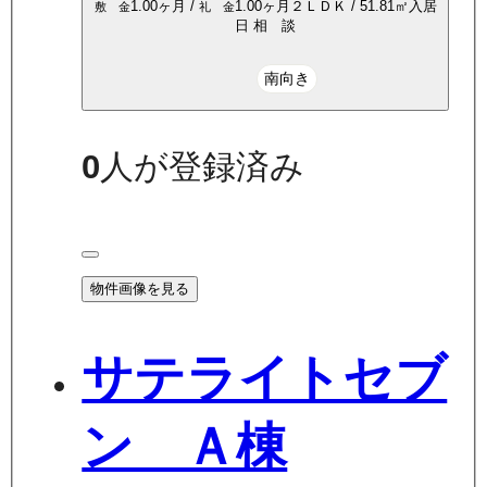
1.00ヶ月
/
1.00ヶ月
２ＬＤＫ
/
51.81
㎡
入居
敷 金
礼 金
日
相 談
南向き
0
人が登録済み
物件画像を見る
サテライトセブ
ン Ａ棟