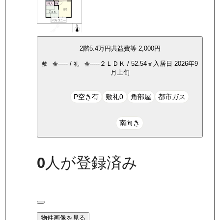
2
階
5.4万
円
共益費等
2,000円
-----
/
-----
２ＬＤＫ
/
52.54
㎡
入居日
2026年9
敷 金
礼 金
月上旬
P空き有
敷礼0
角部屋
都市ガス
南向き
0
人が登録済み
物件画像を見る