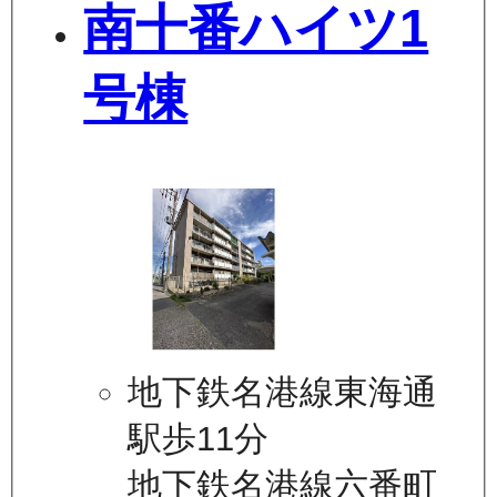
南十番ハイツ1
号棟
地下鉄名港線東海通
駅歩11分
地下鉄名港線六番町