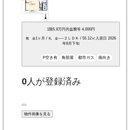
1
階
5.9万
円
共益費等
4,000円
1ヶ月
/
-----
２ＬＤＫ
/
55.12
㎡
入居日
2026
敷 金
礼 金
年8月下旬
P空き有
角部屋
都市ガス
南向き
0
人が登録済み
物件画像を見る