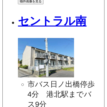
物件画像を見る
セントラル南
市バス日ノ出橋停歩
4分 港北駅までバ
ス9分