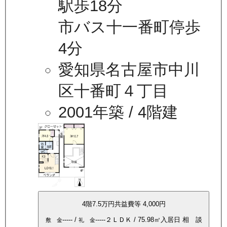
駅歩18分
市バス十一番町停歩
4分
愛知県名古屋市中川
区十番町４丁目
2001年築
/ 4階建
4
階
7.5万
円
共益費等
4,000円
-----
/
-----
２ＬＤＫ
/
75.98
㎡
入居日
相 談
敷 金
礼 金