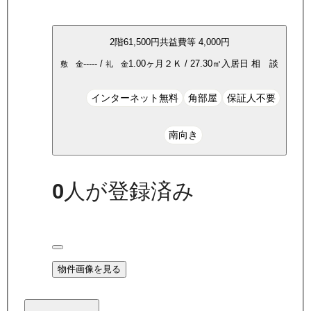
2
階
61,500
円
共益費等
4,000円
-----
/
1.00ヶ月
２Ｋ
/
27.30
㎡
入居日
相 談
敷 金
礼 金
インターネット無料
角部屋
保証人不要
南向き
0
人が登録済み
物件画像を見る