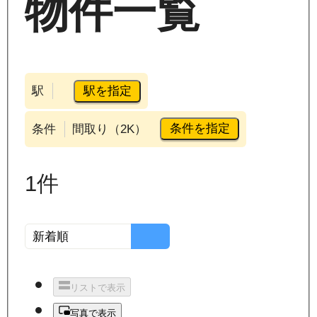
物件一覧
駅を指定
駅
条件を指定
条件
間取り（2K）
1
件
リストで表示
写真で表示