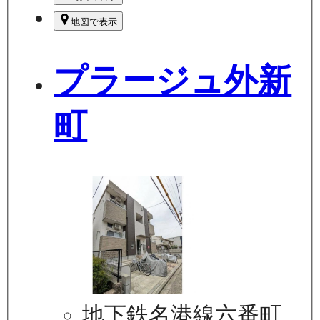
地図で表示
プラージュ外新
町
地下鉄名港線六番町