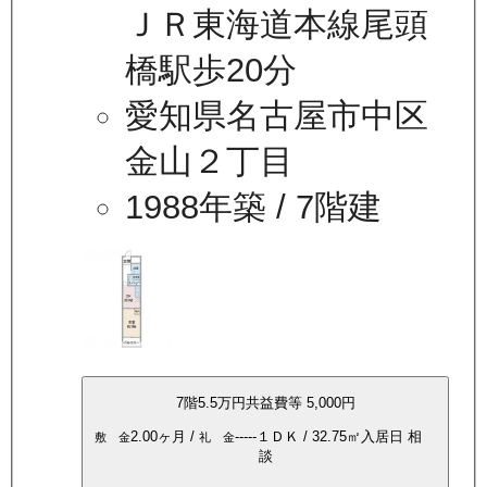
ＪＲ東海道本線尾頭
橋駅歩20分
愛知県名古屋市中区
金山２丁目
1988年築
/ 7階建
7
階
5.5万
円
共益費等
5,000円
2.00ヶ月
/
-----
１ＤＫ
/
32.75
㎡
入居日
相
敷 金
礼 金
談