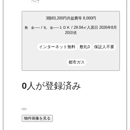
3
階
83,200
円
共益費等
8,000円
-----
/
-----
１ＤＫ
/
29.04
㎡
入居日
2026年8月
敷 金
礼 金
20日頃
インターネット無料
敷礼0
保証人不要
都市ガス
0
人が登録済み
物件画像を見る