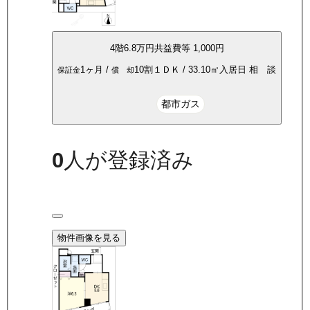
4
階
6.8万
円
共益費等
1,000円
1ヶ月
/
10割
１ＤＫ
/
33.10
㎡
入居日
相 談
保証金
償 却
都市ガス
0
人が登録済み
物件画像を見る