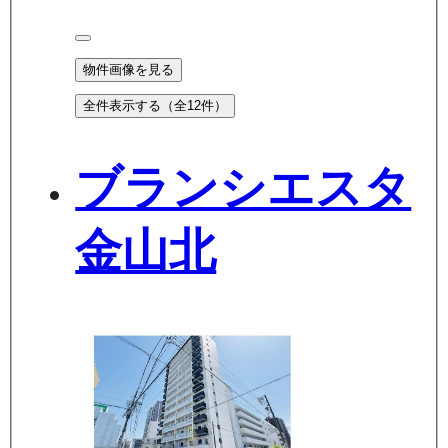
物件画像を見る
全件表示する（全
12
件）
ブランシエスタ
金山北