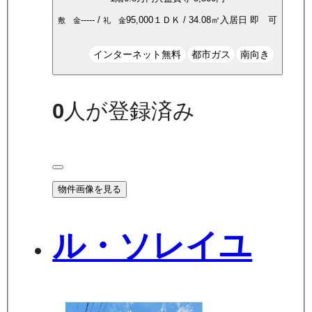
-----
/
95,000
１ＤＫ
/
34.08
㎡
入居日
即 可
敷 金
礼 金
インターネット無料
都市ガス
南向き
0
人が登録済み
物件画像を見る
ル・ソレイユ