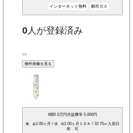
インターネット無料
都市ガス
0
人が登録済み
物件画像を見る
6
階
5.5万
円
共益費等
5,000円
2.00ヶ月
/
2.00ヶ月
１ＤＫ
/
32.75
㎡
入居日
敷 金
償 却
即 可