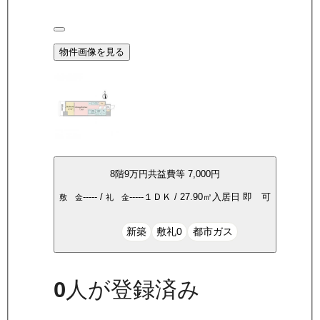
物件画像を見る
8
階
9万
円
共益費等
7,000円
-----
/
-----
１ＤＫ
/
27.90
㎡
入居日
即 可
敷 金
礼 金
新築
敷礼0
都市ガス
0
人が登録済み