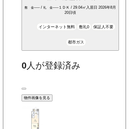
-----
/
-----
１ＤＫ
/
29.04
㎡
入居日
2026年8月
敷 金
礼 金
20日頃
インターネット無料
敷礼0
保証人不要
都市ガス
0
人が登録済み
物件画像を見る