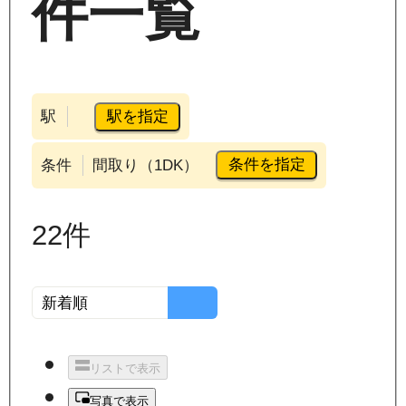
件一覧
駅を指定
駅
条件を指定
条件
間取り（1DK）
22
件
リストで表示
写真で表示