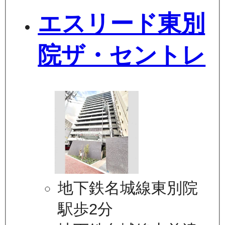
エスリード東別
院ザ・セントレ
地下鉄名城線東別院
駅歩2分