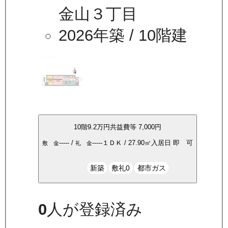
金山３丁目
2026年築
/ 10階建
10
階
9.2万
円
共益費等
7,000円
-----
/
-----
１ＤＫ
/
27.90
㎡
入居日
即 可
敷 金
礼 金
新築
敷礼0
都市ガス
0
人が登録済み