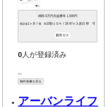
4
階
6.5万
円
共益費等
1,000円
1ヶ月
/
10割
１ＤＫ
/
29.97
㎡
入居日
即 可
保証金
償 却
都市ガス
0
人が登録済み
物件画像を見る
アーバンライフ