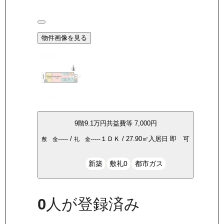
物件画像を見る
9
階
9.1万
円
共益費等
7,000円
-----
/
-----
１ＤＫ
/
27.90
㎡
入居日
即 可
敷 金
礼 金
新築
敷礼0
都市ガス
0
人が登録済み