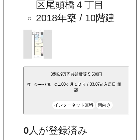
区尾頭橋４丁目
2018年築
/ 10階建
3
階
6.9万
円
共益費等
5,500円
-----
/
1.00ヶ月
１ＤＫ
/
33.07
㎡
入居日
相
敷 金
礼 金
談
インターネット無料
南向き
0
人が登録済み