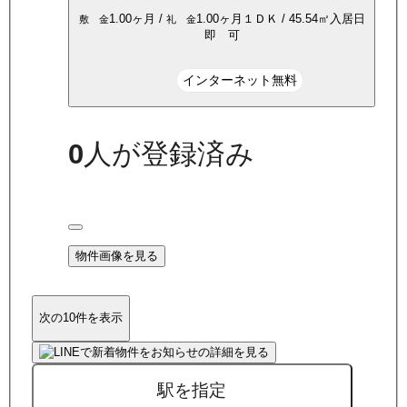
1.00ヶ月
/
1.00ヶ月
１ＤＫ
/
45.54
㎡
入居日
敷 金
礼 金
即 可
インターネット無料
0
人が登録済み
物件画像を見る
次の10件を表示
駅を指定