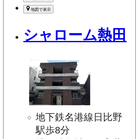
地図で表示
シャローム熱田
地下鉄名港線日比野
駅歩8分