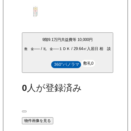
9
階
9.1万
円
共益費等
10,000円
-----
/
-----
１ＤＫ
/
29.64
㎡
入居日
相 談
敷 金
礼 金
敷礼0
360°パノラマ
0
人が登録済み
物件画像を見る