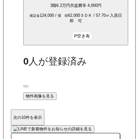
3
階
6.2万
円
共益費等
4,000円
124,000
/
62,000
３ＤＫ
/
57.70
㎡
入居日
保証金
償 却
即 可
P空き有
0
人が登録済み
物件画像を見る
次の10件を表示