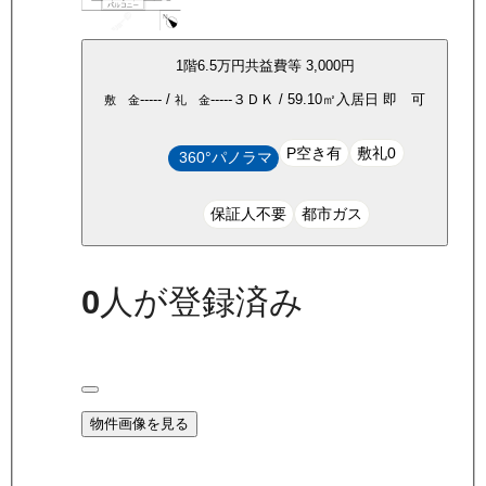
1
階
6.5万
円
共益費等
3,000円
-----
/
-----
３ＤＫ
/
59.10
㎡
入居日
即 可
敷 金
礼 金
P空き有
敷礼0
360°パノラマ
保証人不要
都市ガス
0
人が登録済み
物件画像を見る