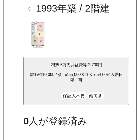
1993年築
/ 2階建
2
階
5.5万
円
共益費等
2,700円
110,000
/
55,000
３ＤＫ
/
54.60
㎡
入居日
保証金
償 却
即 可
保証人不要
南向き
0
人が登録済み