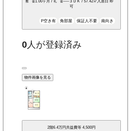
1.00ヶ月
/
-----
３ＤＫ
/
57.42
㎡
入居日
即
敷 金
礼 金
可
P空き有
角部屋
保証人不要
南向き
0
人が登録済み
物件画像を見る
2
階
6.4万
円
共益費等
4,500円