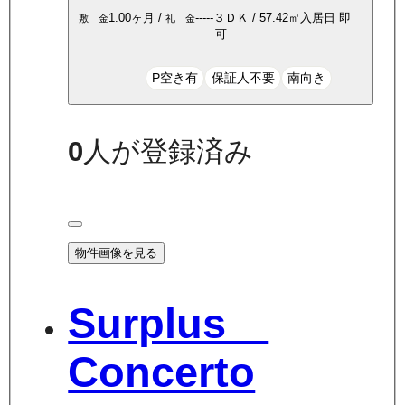
1.00ヶ月
/
-----
３ＤＫ
/
57.42
㎡
入居日
即
敷 金
礼 金
可
P空き有
保証人不要
南向き
0
人が登録済み
物件画像を見る
Surplus
Concerto