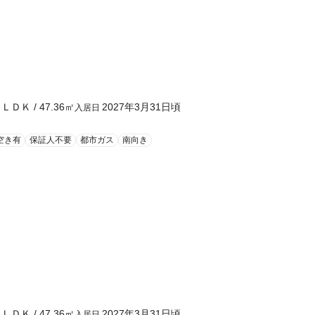
１ＬＤＫ
/
47.36
㎡
2027年3月31日頃
入居日
空き有
保証人不要
都市ガス
南向き
１ＬＤＫ
/
47.36
㎡
2027年3月31日頃
入居日