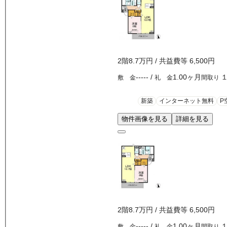
2
階
8.7万
円
/ 共益費等
6,500円
-----
/
1.00ヶ月
敷 金
礼 金
間取り
新築
インターネット無料
P
物件画像を見る
詳細を見る
2
階
8.7万
円
/ 共益費等
6,500円
-----
/
1.00ヶ月
敷 金
礼 金
間取り