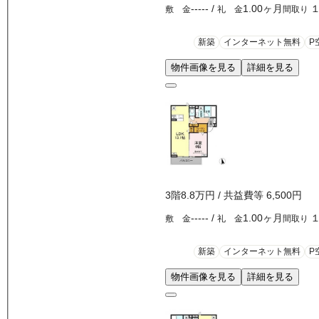
-----
/
1.00ヶ月
敷 金
礼 金
間取り
新築
インターネット無料
P
物件画像を見る
詳細を見る
3
階
8.8万
円
/ 共益費等
6,500円
-----
/
1.00ヶ月
敷 金
礼 金
間取り
新築
インターネット無料
P
物件画像を見る
詳細を見る