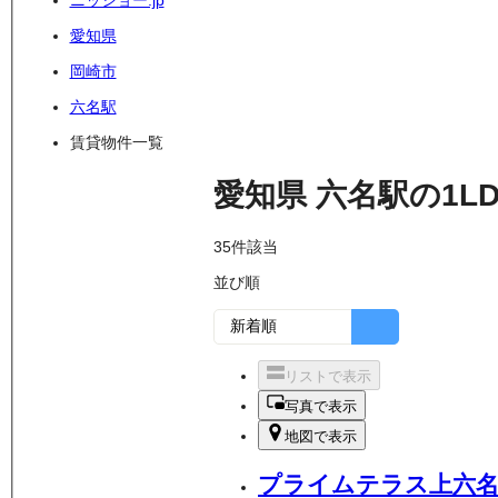
ニッショー.jp
愛知県
岡崎市
六名駅
賃貸物件一覧
愛知県
六名駅
の
1L
35
件該当
並び順
リストで表示
写真で表示
地図で表示
プライムテラス上六