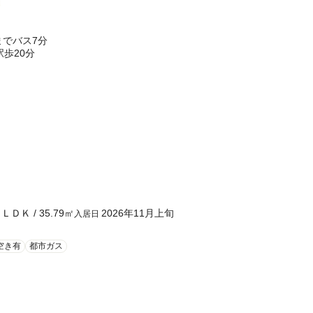
東岡崎駅までバス7分
歩20分
１ＬＤＫ
/
35.79
㎡
2026年11月上旬
入居日
空き有
都市ガス