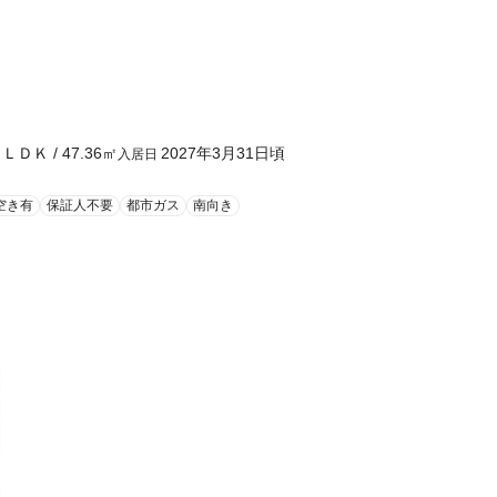
１ＬＤＫ
/
47.36
㎡
2027年3月31日頃
入居日
空き有
保証人不要
都市ガス
南向き