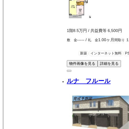
1
階
8.5万
円
/ 共益費等
6,500円
-----
/
1.00ヶ月
敷 金
礼 金
間取り
新築
インターネット無料
P
物件画像を見る
詳細を見る
ルナ フルール