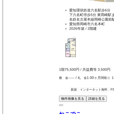
愛知環状鉄道六名駅歩6分
下六名町停歩5分 
名鉄名古屋本線岡崎公園前駅
愛知県岡崎市六名本町
2026年築
/ 2階建
1
階
75,500
円
/ 共益費等
3,500円
-----
/
1.00ヶ月
敷 金
礼 金
間取り
新築
インターネット無料
P
物件画像を見る
詳細を見る
ねこでこ