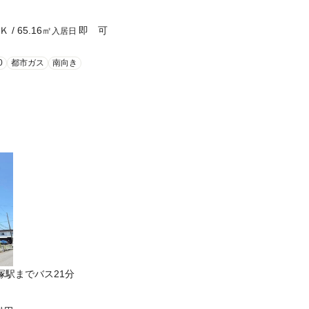
Ｋ
/
65.16
㎡
即 可
入居日
0
都市ガス
南向き
塚駅までバス21分