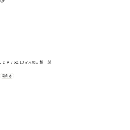
供田
ＬＤＫ
/
62.10
㎡
相 談
入居日
南向き