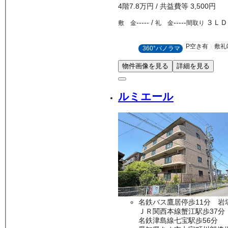
4
階
7.8万
円
/ 共益費等
3,500円
-----
/
-----
３ＬＤ
敷 金
礼 金
間取り
P空き有
敷礼
360°パノラマ
物件画像を見る
詳細を見る
ルミエール
名鉄バス鷹居停歩11分 岩
ＪＲ関西本線蟹江駅歩37分
名鉄津島線七宝駅歩56分