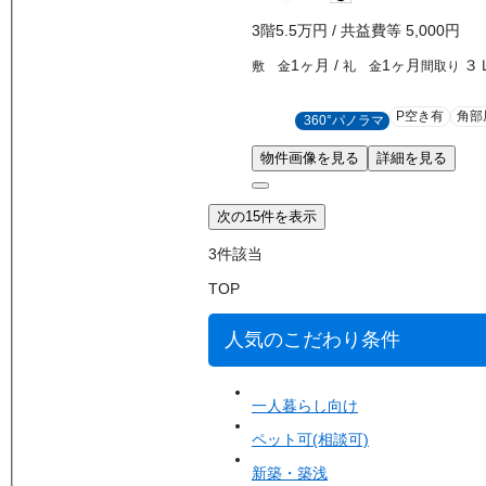
3
階
5.5万
円
/ 共益費等
5,000円
1ヶ月
/
1ヶ月
３
敷 金
礼 金
間取り
P空き有
角部
360°パノラマ
物件画像を見る
詳細を見る
次の15件を表示
3
件該当
TOP
人気のこだわり条件
一人暮らし向け
ペット可(相談可)
新築・築浅