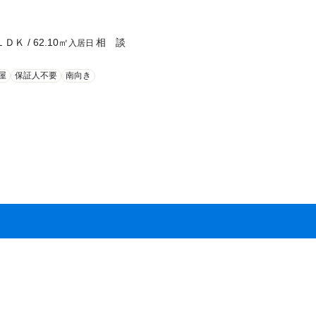
ＬＤＫ
/
62.10
㎡
相 談
入居日
屋
保証人不要
南向き