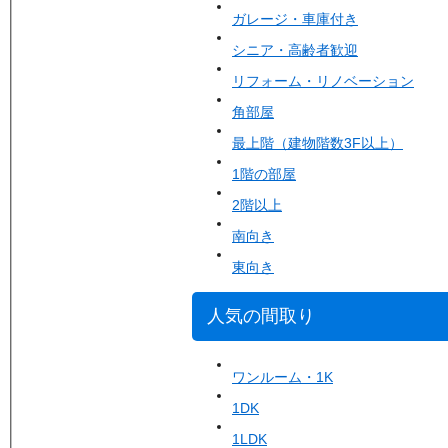
ガレージ・車庫付き
シニア・高齢者歓迎
リフォーム・リノベーション
角部屋
最上階（建物階数3F以上）
1階の部屋
2階以上
南向き
東向き
人気の間取り
ワンルーム・1K
1DK
1LDK