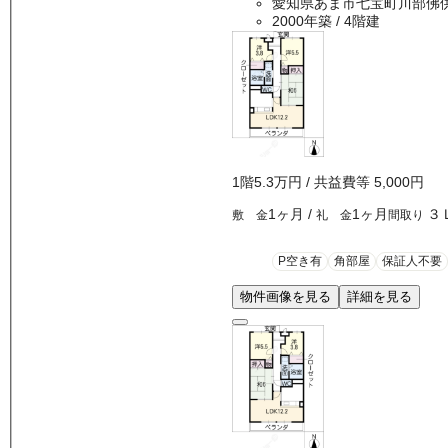
愛知県あま市七宝町川部佛
2000年築
/ 4階建
1
階
5.3万
円
/ 共益費等
5,000円
1ヶ月
/
1ヶ月
３
敷 金
礼 金
間取り
P空き有
角部屋
保証人不要
物件画像を見る
詳細を見る