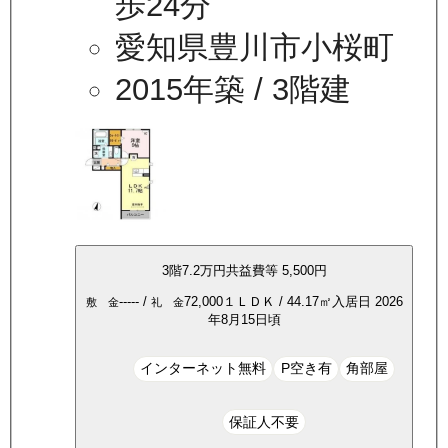
歩24分
愛知県豊川市小桜町
2015年築
/ 3階建
3
階
7.2万
円
共益費等
5,500円
-----
/
72,000
１ＬＤＫ
/
44.17
㎡
入居日
2026
敷 金
礼 金
年8月15日頃
インターネット無料
P空き有
角部屋
保証人不要