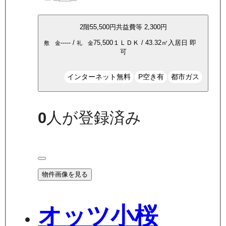
2
階
55,500
円
共益費等
2,300円
-----
/
75,500
１ＬＤＫ
/
43.32
㎡
入居日
即
敷 金
礼 金
可
インターネット無料
P空き有
都市ガス
0
人が登録済み
物件画像を見る
オッツ小桜