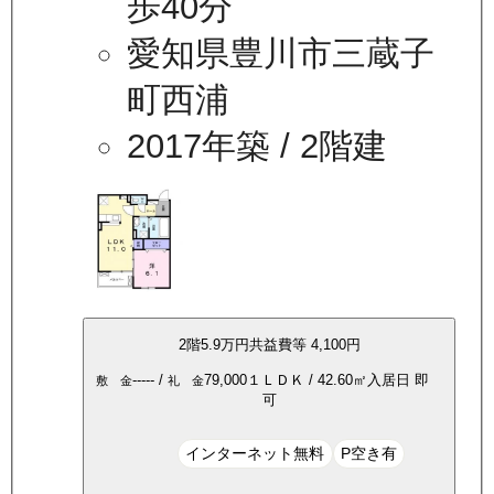
歩40分
愛知県豊川市三蔵子
町西浦
2017年築
/ 2階建
2
階
5.9万
円
共益費等
4,100円
-----
/
79,000
１ＬＤＫ
/
42.60
㎡
入居日
即
敷 金
礼 金
可
インターネット無料
P空き有