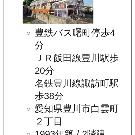
豊鉄バス曙町停歩4
分
ＪＲ飯田線豊川駅歩
20分
名鉄豊川線諏訪町駅
歩38分
愛知県豊川市白雲町
２丁目
1993年築
/ 2階建