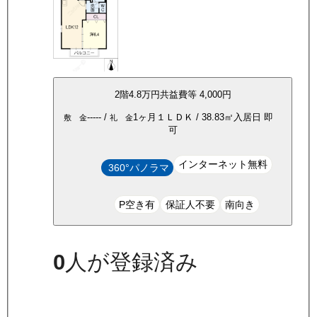
2
階
4.8万
円
共益費等
4,000円
-----
/
1ヶ月
１ＬＤＫ
/
38.83
㎡
入居日
即
敷 金
礼 金
可
インターネット無料
360°パノラマ
P空き有
保証人不要
南向き
0
人が登録済み