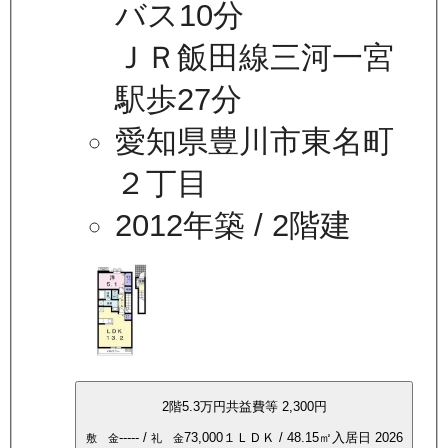
バス10分
ＪＲ飯田線三河一宮
駅歩27分
愛知県豊川市東名町
２丁目
2012年築
/ 2階建
2
階
5.3万
円
共益費等
2,300円
-----
/
73,000
１ＬＤＫ
/
48.15
㎡
入居日
2026
敷 金
礼 金