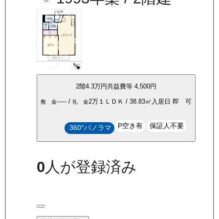
2
階
4.3万
円
共益費等
4,500円
-----
/
2万
１ＬＤＫ
/
38.83
㎡
入居日
即 可
敷 金
礼 金
P空き有
保証人不要
360°パノラマ
0
人が登録済み