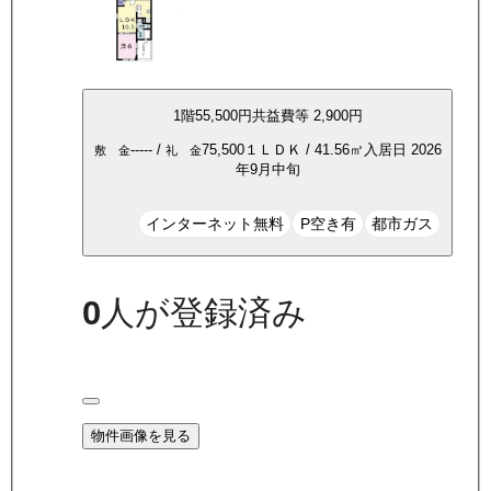
1
階
55,500
円
共益費等
2,900円
-----
/
75,500
１ＬＤＫ
/
41.56
㎡
入居日
2026
敷 金
礼 金
年9月中旬
インターネット無料
P空き有
都市ガス
0
人が登録済み
物件画像を見る