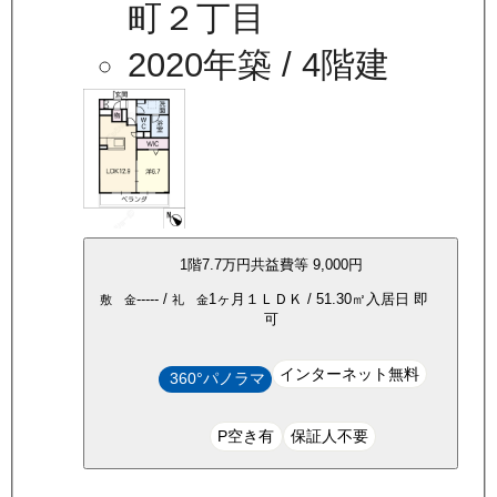
町２丁目
2020年築
/ 4階建
1
階
7.7万
円
共益費等
9,000円
-----
/
1ヶ月
１ＬＤＫ
/
51.30
㎡
入居日
即
敷 金
礼 金
可
インターネット無料
360°パノラマ
P空き有
保証人不要