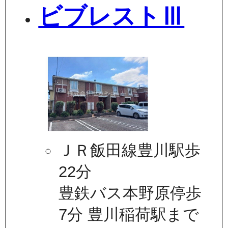
ビブレストⅢ
ＪＲ飯田線豊川駅歩
22分
豊鉄バス本野原停歩
7分 豊川稲荷駅まで