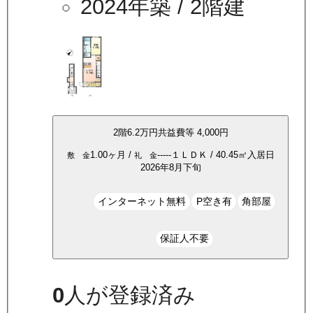
2024年築
/ 2階建
2
階
6.2万
円
共益費等
4,000円
1.00ヶ月
/
-----
１ＬＤＫ
/
40.45
㎡
入居日
敷 金
礼 金
2026年8月下旬
インターネット無料
P空き有
角部屋
保証人不要
0
人が登録済み