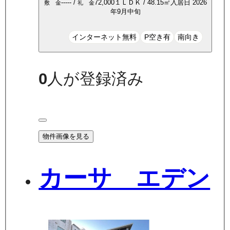
-----
/
72,000
１ＬＤＫ
/
48.15
㎡
入居日
2026
敷 金
礼 金
年9月中旬
インターネット無料
P空き有
南向き
0
人が登録済み
物件画像を見る
カーサ エデン