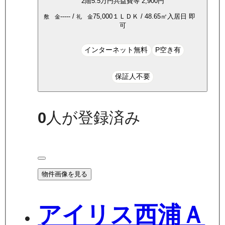
2
階
5.5万
円
共益費等
2,900円
-----
/
75,000
１ＬＤＫ
/
48.65
㎡
入居日
即
敷 金
礼 金
可
インターネット無料
P空き有
保証人不要
0
人が登録済み
物件画像を見る
アイリス西浦Ａ