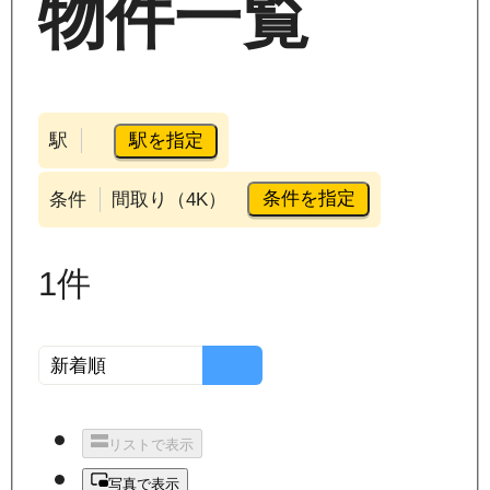
物件一覧
駅を指定
駅
条件を指定
条件
間取り（4K）
1
件
リストで表示
写真で表示