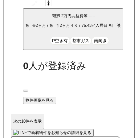
3
階
9.2万
円
共益費等
-----
2ヶ月
/
2ヶ月
４Ｋ
/
76.43
㎡
入居日
相 談
敷 金
敷 引
P空き有
都市ガス
南向き
0
人が登録済み
物件画像を見る
次の10件を表示